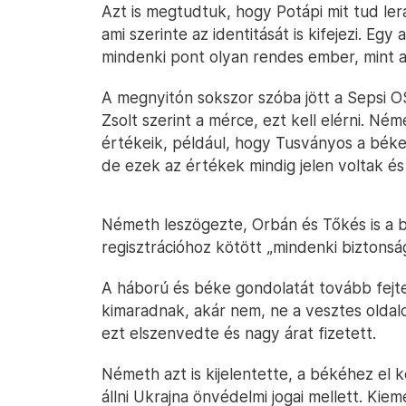
Azt is megtudtuk, hogy Potápi mit tud ler
ami szerinte az identitását is kifejezi. E
mindenki pont olyan rendes ember, mint a
A megnyitón sokszor szóba jött a Sepsi 
Zsolt szerint a mérce, ezt kell elérni. Né
értékeik, például, hogy Tusványos a béke s
de ezek az értékek mindig jelen voltak é
Németh leszögezte, Orbán és Tőkés is a b
regisztrációhoz kötött „mindenki biztons
A háború és béke gondolatát tovább fejte
kimaradnak, akár nem, ne a vesztes olda
ezt elszenvedte és nagy árat fizetett.
Németh azt is kijelentette, a békéhez el kel
állni Ukrajna önvédelmi jogai mellett. Kiem