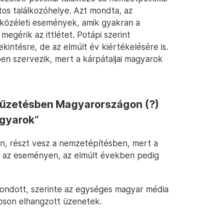
s találkozóhelye. Azt mondta, az
 közéleti események, amik gyakran a
megérik az ittlétet. Potápi szerint
kintésre, de az elmúlt év kiértékelésére is.
en szervezik, mert a kárpátaljai magyarok
műzetésben Magyarországon (?)
agyarok”
ön, részt vesz a nemzetépítésben, mert a
ik az eseményen, az elmúlt években pedig
mondott, szerinte az egységes magyar média
oson elhangzott üzenetek.