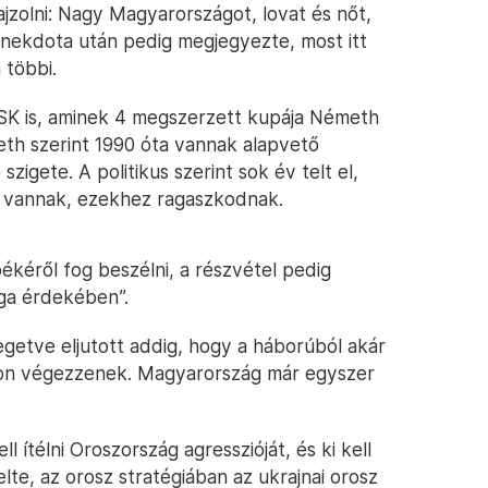
ajzolni: Nagy Magyarországot, lovat és nőt,
gy anekdota után pedig megjegyezte, most itt
 többi.
OSK is, aminek 4 megszerzett kupája Németh
meth szerint 1990 óta vannak alapvető
zigete. A politikus szerint sok év telt el,
s vannak, ezekhez ragaszkodnak.
ékéről fog beszélni, a részvétel pedig
ága érdekében”.
getve eljutott addig, hogy a háborúból akár
lon végezzenek. Magyarország már egyszer
l ítélni Oroszország agresszióját, és ki kell
elte, az orosz stratégiában az ukrajnai orosz