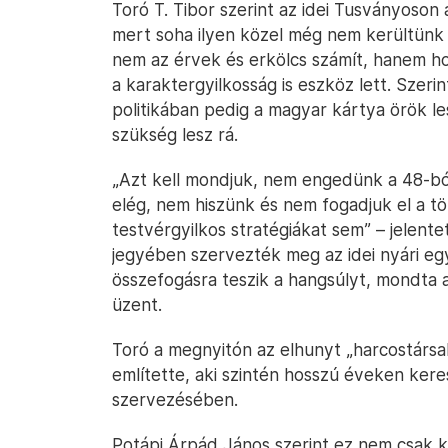
Toró T. Tibor szerint az idei Tusványoson 
mert soha ilyen közel még nem kerültünk 
nem az érvek és erkölcs számít, hanem ho
a karaktergyilkosság is eszköz lett. Szeri
politikában pedig a magyar kártya örök le
szükség lesz rá.
„Azt kell mondjuk, nem engedünk a 48-bó
elég, nem hiszünk és nem fogadjuk el a tö
testvérgyilkos stratégiákat sem” – jelent
jegyében szervezték meg az idei nyári e
összefogásra teszik a hangsúlyt, mondta a
üzent.
Toró a megnyitón az elhunyt „harcostársa
említette, aki szintén hosszú éveken kere
szervezésében.
Potápi Árpád János szerint ez nem csak köz