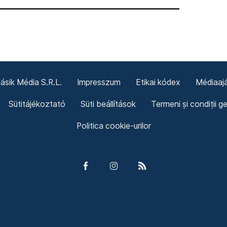
sik Média S.R.L.
Impresszum
Etikai kódex
Médiaajá
Sütitájékoztató
Süti beállítások
Termeni și condiții g
Politica cookie-urilor