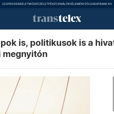
LEGFRISSEBB
ÉLETMÓD
KÖZÉLET
PÉNZCSINÁLÓK
VÉLEMÉNY
ZÖLD
ADATBANK.RO
pok is, politikusok is a hiv
i megnyitón