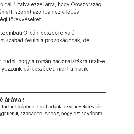
olgál. Utalva ezzel arra, hogy Oroszország
émeth szerint azonban ez a lépés
égi törekvéseket.
 szombati Orbán-beszédre való
m szabad felülni a provokációnak, de
 tudni, hogy a román nacionalistákra utalt-e
nyezzünk párbeszédet, mert a macik
 árával!
artunk képben, teret adunk helyi ügyeknek, és
ggetlenül, szabadon. Ahhoz, hogy ezt továbbra