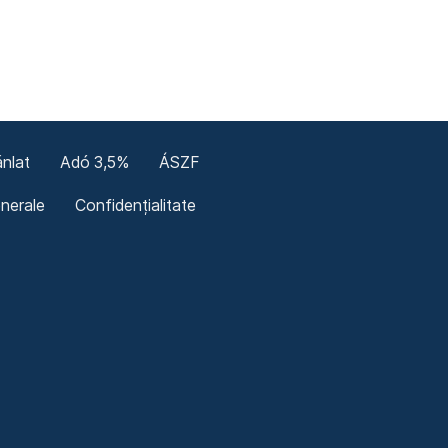
nlat
Adó 3,5%
ÁSZF
enerale
Confidențialitate