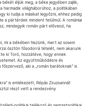
a békét éljük meg, a béke jegyében zajlik,
a harmadik világháborúhoz, a politikában
gy ki tudja a másikat legyőzni, ehhez pedig
nte a pártérdek mindent felülmúl. A romániai
sz, mindegyik román párt előveszi, ha
l, mi a békében hiszünk, mert az sosem
rzsi ösztön fősodorrá tételét, nem akarunk
ette ki Toró, hozzátéve, hogy ennek
gyetemet. Az együttműködésre és
 főszervező, aki a „román barátoknak” is
kra” is emlékezett, Répás Zsuzsannát
sztül részt vett a rendezvény
életi-politikai találkozó és nemzetpolitikai