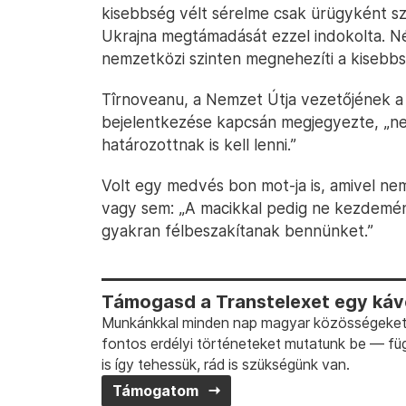
kisebbség vélt sérelme csak ürügyként sz
Ukrajna megtámadását ezzel indokolta. N
nemzetközi szinten megnehezíti a kisebbs
Tîrnoveanu, a Nemzet Útja vezetőjének a
bejelentkezése kapcsán megjegyezte, „ne
határozottnak is kell lenni.”
Volt egy medvés bon mot-ja is, amivel nem
vagy sem: „A macikkal pedig ne kezdemé
gyakran félbeszakítanak bennünket.”
Támogasd a Transtelexet egy kávé
Munkánkkal minden nap magyar közösségeket t
fontos erdélyi történeteket mutatunk be — fü
is így tehessük, rád is szükségünk van.
Támogatom