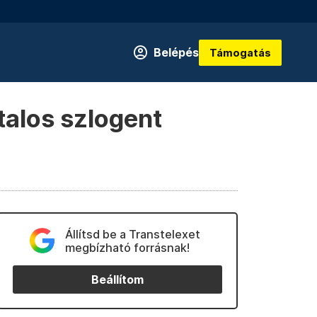
Belépés
Támogatás
atalos szlogent
Állítsd be a Transtelexet
megbízható forrásnak!
Beállítom