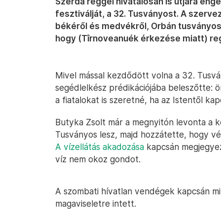
Szerda reggel hivatalosan is útjára eng
fesztiválját, a 32. Tusványost. A szerv
békéről és medvékről, Orbán tusványos
hogy (Tîrnoveanuék érkezése miatt) reg
Mivel mással kezdődött volna a 32. Tusván
segédlelkész prédikációjába beleszőtte: ö
a fiatalokat is szeretné, ha az Istentől ka
Butyka Zsolt már a megnyitón levonta a k
Tusványos lesz, majd hozzátette, hogy v
A vízellátás akadozása
kapcsán megjegyezt
víz nem okoz gondot.
A szombati hívatlan vendégek kapcsán m
magaviseletre intett.