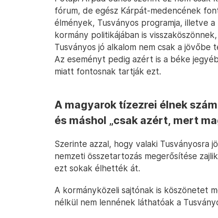
fórum, de egész Kárpát-medencének fonto
élmények, Tusványos programja, illetve a
kormány politikájában is visszaköszönnek, 
Tusványos jó alkalom nem csak a jövőbe te
Az eseményt pedig azért is a béke jegyéb
miatt fontosnak tartják ezt.
A magyarok tízezrei élnek szá
és máshol „csak azért, mert m
Szerinte azzal, hogy valaki Tusványosra j
nemzeti összetartozás megerősítése zajl
ezt sokak élhették át.
A kormányközeli sajtónak is köszönetet 
nélkül nem lennének láthatóak a Tusvány