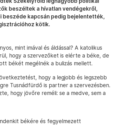
edték Székelyföld legnagyobb politikai
ezők beszéltek a hívatlan vendégekről,
i beszéde kapcsán pedig bejelentették,
isztrációhoz kötik.
yos, mint imával és áldással? A katolikus
rül, hogy a szervezőket is elérte a béke, de
pott békét megélnék a bulizás mellett.
övetkeztetést, hogy a legjobb és legszebb
égre Tusnádfürdő is partner a szervezésben.
e, hogy jövőre reméli: se a medve, sem a
indenkit békére és fegyelmezett