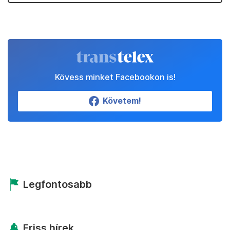
Kövess minket Facebookon is!
Követem!
Legfontosabb
Friss hírek