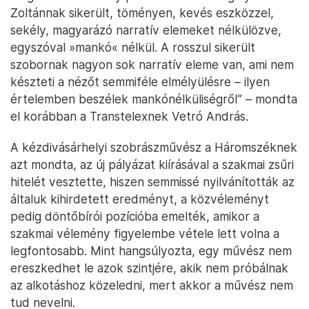
Zoltánnak sikerült, töményen, kevés eszközzel,
sekély, magyarázó narratív elemeket nélkülözve,
egyszóval »mankó« nélkül. A rosszul sikerült
szobornak nagyon sok narratív eleme van, ami nem
készteti a nézőt semmiféle elmélyülésre – ilyen
értelemben beszélek mankónélküliségről” – mondta
el korábban a Transtelexnek Vetró András.
A kézdivásárhelyi szobrászművész a Háromszéknek
azt mondta, az új pályázat kiírásával a szakmai zsűri
hitelét vesztette, hiszen semmissé nyilvánították az
általuk kihirdetett eredményt, a közvéleményt
pedig döntőbírói pozícióba emelték, amikor a
szakmai vélemény figyelembe vétele lett volna a
legfontosabb. Mint hangsúlyozta, egy művész nem
ereszkedhet le azok szintjére, akik nem próbálnak
az alkotáshoz közeledni, mert akkor a művész nem
tud nevelni.