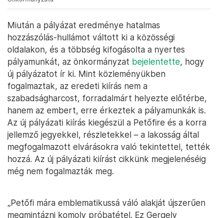
Miután a pályázat eredménye hatalmas
hozzászólás-hullámot váltott ki a közösségi
oldalakon, és a többség kifogásolta a nyertes
pályamunkát, az önkormányzat
bejelentette
, hogy
új pályázatot ír ki. Mint közleményükben
fogalmaztak, az eredeti kiírás nem a
szabadságharcost, forradalmárt helyezte előtérbe,
hanem az embert, erre érkeztek a pályamunkák is.
Az új pályázati kiírás kiegészül a Petőfire és a korra
jellemző jegyekkel, részletekkel – a lakosság által
megfogalmazott elvárásokra való tekintettel, tették
hozzá. Az új pályázati kiírást cikkünk megjelenéséig
még nem fogalmazták meg.
„Petőfi mára emblematikussá váló alakját újszerűen
megmintázni komoly próbatétel. Ez Gergely