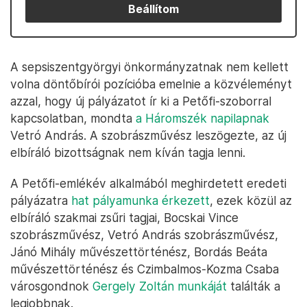
Beállítom
A sepsiszentgyörgyi önkormányzatnak nem kellett
volna döntőbírói pozícióba emelnie a közvéleményt
azzal, hogy új pályázatot ír ki a Petőfi-szoborral
kapcsolatban, mondta
a Háromszék napilapnak
Vetró András. A szobrászművész leszögezte, az új
elbíráló bizottságnak nem kíván tagja lenni.
A Petőfi-emlékév alkalmából meghirdetett eredeti
pályázatra
hat pályamunka érkezett
, ezek közül az
elbíráló szakmai zsűri tagjai, Bocskai Vince
szobrászművész, Vetró András szobrászművész,
Jánó Mihály művészettörténész, Bordás Beáta
művészettörténész és Czimbalmos-Kozma Csaba
városgondnok
Gergely Zoltán munkáját
találták a
legjobbnak.