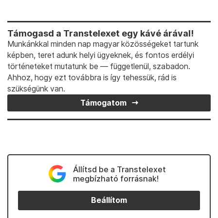
Támogasd a Transtelexet egy kávé árával!
Munkánkkal minden nap magyar közösségeket tartunk
képben, teret adunk helyi ügyeknek, és fontos erdélyi
történeteket mutatunk be — függetlenül, szabadon.
Ahhoz, hogy ezt továbbra is így tehessük, rád is
szükségünk van.
Támogatom
Állítsd be a Transtelexet
megbízható forrásnak!
Beállítom