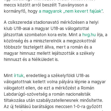
meccs között arról beszélt Tusványoson a
kormányfő, hogy
a magyarok „nem kevert fajúak”
.
A csíkszeredai stadionavató mérkőzésen a helyi
klub U18-asai a magyar U18-as válogatottal
játszottak szombaton kora este. Mint a
hvg.hu
írja, a
közönség és a miniszterelnök a megszokottnál
többször tisztelgett állva, mert a román és a
magyar himnusz mellett lejátszották a székely
himnuszt és a Nélküledet is.
Mint
írtuk
, eredetileg a székelyföldi U18-as
válogatottnak kellett volna pályára lépnie a magyar
válogatott ellen, de ezt a mérkőzést a Román
Labdarúgó-szövetség a román nacionalisták
tiltakozása után szabályzatellenesnek minősítette.
Az új felállású barátságos meccsen 1-0-ra győzött