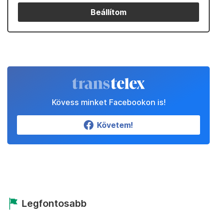
Beállítom
Kövess minket Facebookon is!
Követem!
Legfontosabb