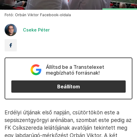
Fotó: Orbán Viktor Facebook-oldala
Cseke Péter
Állítsd be a Transtelexet
megbízható forrásnak!
Beállítom
Erdélyi útjának első napján, csütörtökön este a
sepsiszentgyörgyi arénában, szombat este pedig az
FK Csíkszereda lelátójának avatóján tekintett meg
egy labdarúgó-mérkőzést Orbán Viktor. A két