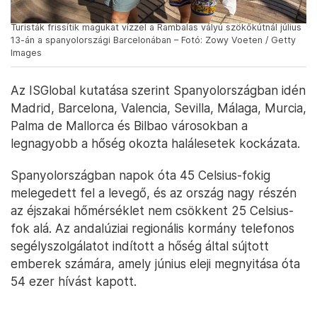
Turisták frissítik magukat vízzel a Rambalas vályú szökőkútnál július
13-án a spanyolországi Barcelonában – Fotó: Zowy Voeten / Getty
Images
Az ISGlobal kutatása szerint Spanyolországban idén
Madrid, Barcelona, Valencia, Sevilla, Málaga, Murcia,
Palma de Mallorca és Bilbao városokban a
legnagyobb a hőség okozta halálesetek kockázata.
Spanyolországban napok óta 45 Celsius-fokig
melegedett fel a levegő, és az ország nagy részén
az éjszakai hőmérséklet nem csökkent 25 Celsius-
fok alá. Az andalúziai regionális kormány telefonos
segélyszolgálatot indított a hőség által sújtott
emberek számára, amely június eleji megnyitása óta
54 ezer hívást kapott.