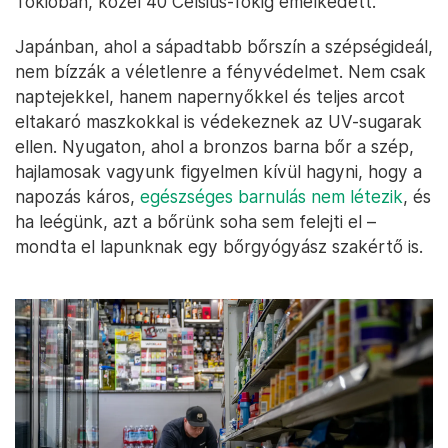
Tokióban, közel 40 Celsius-fokig emelkedett.
Japánban, ahol a sápadtabb bőrszín a szépségideál,
nem bízzák a véletlenre a fényvédelmet. Nem csak
naptejekkel, hanem napernyőkkel és teljes arcot
eltakaró maszkokkal is védekeznek az UV-sugarak
ellen. Nyugaton, ahol a bronzos barna bőr a szép,
hajlamosak vagyunk figyelmen kívül hagyni, hogy a
napozás káros,
egészséges barnulás nem létezik
, és
ha leégünk, azt a bőrünk soha sem felejti el –
mondta el lapunknak egy bőrgyógyász szakértő is.