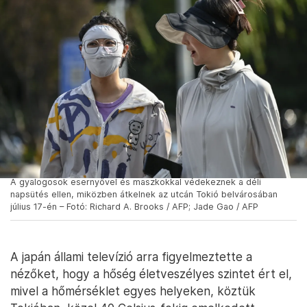
A gyalogosok esernyővel és maszkokkal védekeznek a déli
napsütés ellen, miközben átkelnek az utcán Tokió belvárosában
július 17-én – Fotó: Richard A. Brooks / AFP; Jade Gao / AFP
A japán állami televízió arra figyelmeztette a
nézőket, hogy a hőség életveszélyes szintet ért el,
mivel a hőmérséklet egyes helyeken, köztük