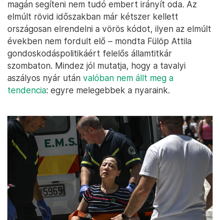
magán segíteni nem tudó embert irányít oda. Az
elmúlt rövid időszakban már kétszer kellett
országosan elrendelni a vörös kódot, ilyen az elmúlt
években nem fordult elő – mondta Fülöp Attila
gondoskodáspolitikáért felelős államtitkár
szombaton. Mindez jól mutatja, hogy a tavalyi
aszályos nyár után
valóban nem állt meg a
tendencia
: egyre melegebbek a nyaraink.