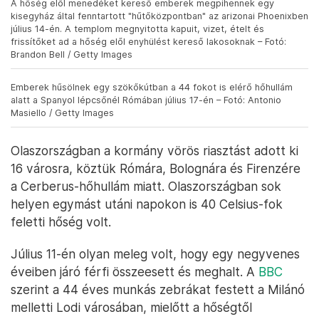
A hőség elől menedéket kereső emberek megpihennek egy
kisegyház által fenntartott "hűtőközpontban" az arizonai Phoenixben
július 14-én. A templom megnyitotta kapuit, vizet, ételt és
frissítőket ad a hőség elől enyhülést kereső lakosoknak – Fotó:
Brandon Bell / Getty Images
Emberek hűsölnek egy szökőkútban a 44 fokot is elérő hőhullám
alatt a Spanyol lépcsőnél Rómában július 17-én – Fotó: Antonio
Masiello / Getty Images
Olaszországban a kormány vörös riasztást adott ki
16 városra, köztük Rómára, Bolognára és Firenzére
a Cerberus-hőhullám miatt. Olaszországban sok
helyen egymást utáni napokon is 40 Celsius-fok
feletti hőség volt.
Július 11-én olyan meleg volt, hogy egy negyvenes
éveiben járó férfi összeesett és meghalt. A
BBC
szerint a 44 éves munkás zebrákat festett a Milánó
melletti Lodi városában, mielőtt a hőségtől