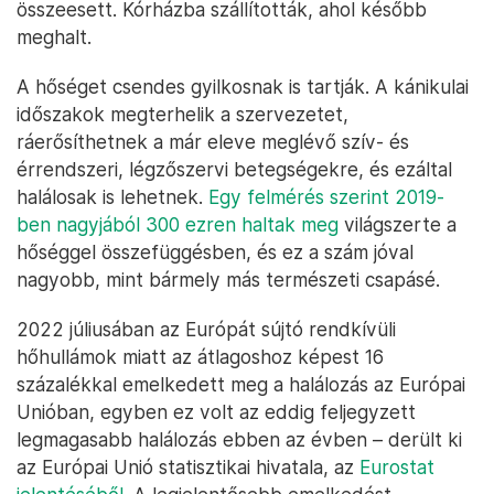
összeesett. Kórházba szállították, ahol később
meghalt.
A hőséget csendes gyilkosnak is tartják. A kánikulai
időszakok megterhelik a szervezetet,
ráerősíthetnek a már eleve meglévő szív- és
érrendszeri, légzőszervi betegségekre, és ezáltal
halálosak is lehetnek.
Egy felmérés szerint 2019-
ben nagyjából 300 ezren haltak meg
világszerte a
hőséggel összefüggésben, és ez a szám jóval
nagyobb, mint bármely más természeti csapásé.
2022 júliusában az Európát sújtó rendkívüli
hőhullámok miatt az átlagoshoz képest 16
százalékkal emelkedett meg a halálozás az Európai
Unióban, egyben ez volt az eddig feljegyzett
legmagasabb halálozás ebben az évben – derült ki
az Európai Unió statisztikai hivatala, az
Eurostat