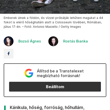
Emberek ülnek a földön, és vízzel próbálják lehűteni magukat a 44
fokot is elérő hőséghullám alatt a Colosseum tövében, Rómában,
július 17-én. – Fotó: Antonio Masiello / Getty Images
Bozsó Ágnes
Rostás Bianka
Állítsd be a Transtelexet
megbízható forrásnak!
Beállítom
Kánikula, hőség, forróság, hőhullám,