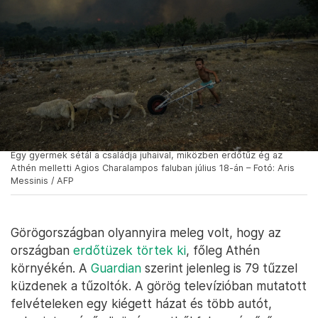
Egy gyermek sétál a családja juhaival, miközben erdőtűz ég az
Athén melletti Agios Charalampos faluban július 18-án – Fotó: Aris
Messinis / AFP
Görögországban olyannyira meleg volt, hogy az
országban
erdőtüzek törtek ki
, főleg Athén
környékén. A
Guardian
szerint jelenleg is 79 tűzzel
küzdenek a tűzoltók. A görög televízióban mutatott
felvételeken egy kiégett házat és több autót,