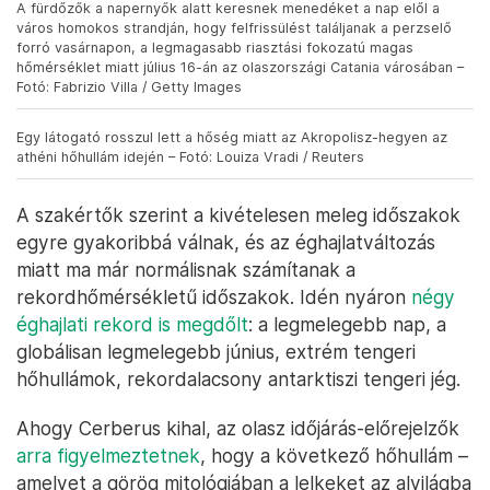
A fürdőzők a napernyők alatt keresnek menedéket a nap elől a
város homokos strandján, hogy felfrissülést találjanak a perzselő
forró vasárnapon, a legmagasabb riasztási fokozatú magas
hőmérséklet miatt július 16-án az olaszországi Catania városában –
Fotó: Fabrizio Villa / Getty Images
Egy látogató rosszul lett a hőség miatt az Akropolisz-hegyen az
athéni hőhullám idején – Fotó: Louiza Vradi / Reuters