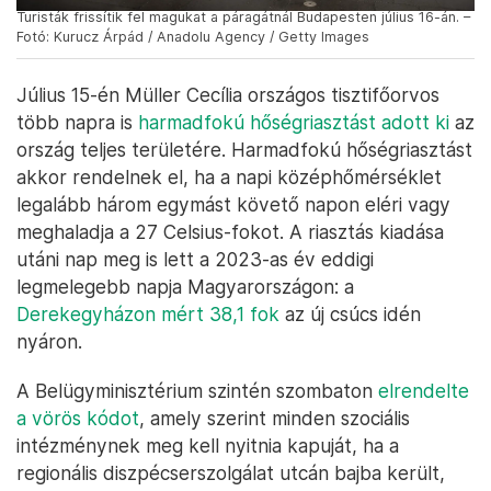
Turisták frissítik fel magukat a páragátnál Budapesten július 16-án. –
Fotó: Kurucz Árpád / Anadolu Agency / Getty Images
Július 15-én Müller Cecília országos tisztifőorvos
több napra is
harmadfokú hőségriasztást adott ki
az
ország teljes területére. Harmadfokú hőségriasztást
akkor rendelnek el, ha a napi középhőmérséklet
legalább három egymást követő napon eléri vagy
meghaladja a 27 Celsius-fokot. A riasztás kiadása
utáni nap meg is lett a 2023-as év eddigi
legmelegebb napja Magyarországon: a
Derekegyházon mért 38,1 fok
az új csúcs idén
nyáron.
A Belügyminisztérium szintén szombaton
elrendelte
a vörös kódot
, amely szerint minden szociális
intézménynek meg kell nyitnia kapuját, ha a
regionális diszpécserszolgálat utcán bajba került,