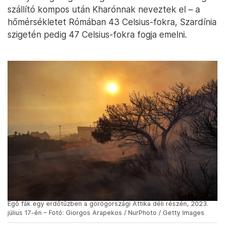
A szakértők szerint a kivételesen meleg időszakok
egyre gyakoribbá válnak, és az éghajlatváltozás
miatt ma már normálisnak számítanak a
rekordhőmérsékletű időszakok. Idén nyáron
négy
éghajlati rekord is megdőlt
: a legmelegebb nap, a
globálisan legmelegebb június, extrém tengeri
hőhullámok, rekordalacsony antarktiszi tengeri jég.
Ahogy Cerberus kihal, az olasz időjárás-előrejelzők
arra figyelmeztetnek
, hogy a következő hőhullám –
amelyet a görög mitológiában a lelkeket az alvilágba
szállító kompos után Kharónnak neveztek el – a
hőmérsékletet Rómában 43 Celsius-fokra, Szardínia
szigetén pedig 47 Celsius-fokra fogja emelni.