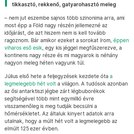
tikkasztó, rekkenő, gatyarohasztó meleg
– nem jut eszembe sajnos több szinonima arra, ami
most épp a Föld nagy részén jellemezné az
időjárást, de azt hiszem nem is kell tovább
ragoznom. Bár amikor ezeket a sorokat írom,
éppen
viharos eső esik
, egy kis jéggel megfűszerezve, a
kontinens nagy része és mi magyarok is néhány
nagyon meleg héten vagyunk túl.
Július első hete a feljegyzések kezdete óta
a
legmelegebb hét volt
a világon. A tudósok azonban
az ősi antarktiszi jégbe zárt légbuborékok
segítségével több mint egymillió évre
visszamenőleg is meg tudják becsülni a
hőmérsékletet. Az általuk kinyert adatok arra
utalnak, hogy a múlt hét volt a legmelegebb az
elmúlt 125 ezer évben.