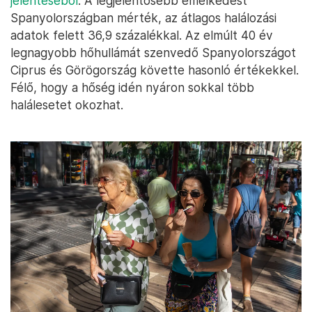
jelentéséből
. A legjelentősebb emelkedést
Spanyolországban mérték, az átlagos halálozási
adatok felett 36,9 százalékkal. Az elmúlt 40 év
legnagyobb hőhullámát szenvedő Spanyolországot
Ciprus és Görögország követte hasonló értékekkel.
Félő, hogy a hőség idén nyáron sokkal több
halálesetet okozhat.