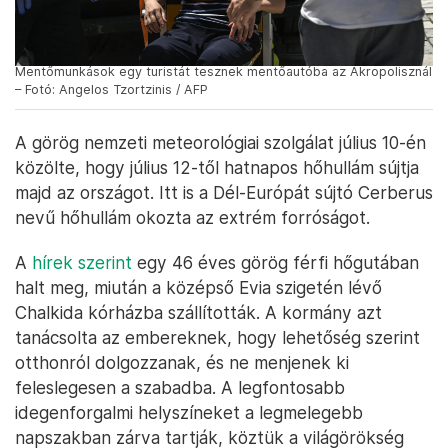
Mentőmunkások egy turistát tesznek mentőautóba az Akropolisznál
– Fotó: Angelos Tzortzinis / AFP
A görög nemzeti meteorológiai szolgálat július 10-én
közölte, hogy július 12-től hatnapos hőhullám sújtja
majd az országot. Itt is a Dél-Európát sújtó Cerberus
nevű hőhullám okozta az extrém forróságot.
A
hírek szerint
egy 46 éves görög férfi hőgutában
halt meg, miután a középső Evia szigetén lévő
Chalkida kórházba szállították. A kormány azt
tanácsolta az embereknek, hogy lehetőség szerint
otthonról dolgozzanak, és ne menjenek ki
feleslegesen a szabadba. A legfontosabb
idegenforgalmi helyszíneket a legmelegebb
napszakban zárva tartják, köztük a világörökség