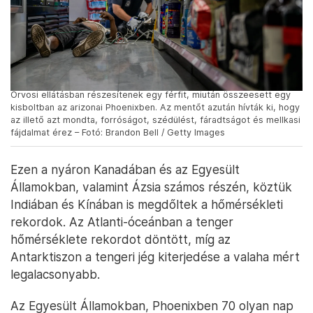
Orvosi ellátásban részesítenek egy férfit, miután összeesett egy
kisboltban az arizonai Phoenixben. Az mentőt azután hívták ki, hogy
az illető azt mondta, forróságot, szédülést, fáradtságot és mellkasi
fájdalmat érez – Fotó: Brandon Bell / Getty Images
Ezen a nyáron Kanadában és az Egyesült
Államokban, valamint Ázsia számos részén, köztük
Indiában és Kínában is megdőltek a hőmérsékleti
rekordok. Az Atlanti-óceánban a tenger
hőmérséklete rekordot döntött, míg az
Antarktiszon a tengeri jég kiterjedése a valaha mért
legalacsonyabb.
Az Egyesült Államokban, Phoenixben 70 olyan nap