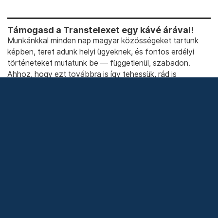
Égő fák egy erdőtűzben a görögországi Attika déli részén, 2023.
július 17-én – Fotó: Giorgos Arapekos / NurPhoto / Getty Images
Támogasd a Transtelexet egy kávé árával!
Munkánkkal minden nap magyar közösségeket tartunk
képben, teret adunk helyi ügyeknek, és fontos erdélyi
történeteket mutatunk be — függetlenül, szabadon.
Ahhoz, hogy ezt továbbra is így tehessük, rád is