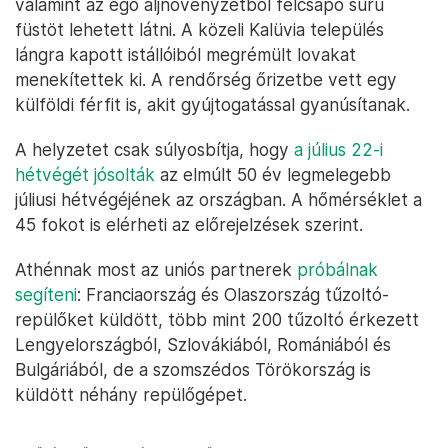
valamint az égő aljnövényzetből felcsapó sűrű
füstöt lehetett látni. A közeli Kalüvia település
lángra kapott istállóiból megrémült lovakat
menekítettek ki. A rendőrség őrizetbe vett egy
külföldi férfit is, akit gyújtogatással gyanúsítanak.
A helyzetet csak súlyosbítja, hogy
a július 22-i
hétvégét jósolták
az elmúlt 50 év legmelegebb
júliusi hétvégéjének az országban. A hőmérséklet a
45 fokot is elérheti az előrejelzések szerint.
Athénnak most az uniós partnerek
próbálnak
segíteni
: Franciaország és Olaszország tűzoltó-
repülőket küldött, több mint 200 tűzoltó érkezett
Lengyelországból, Szlovákiából, Romániából és
Bulgáriából, de a szomszédos Törökország is
küldött néhány repülőgépet.