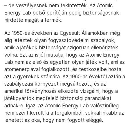
– de veszélyesnek nem tekintették. Az Atomic
Energy Lab belső borítóján pedig biztonságosnak
hirdette magát a termék.
Az 1950-es években az Egyesült Államokban még
alig léteztek olyan fogyasztóvédelmi szabályok,
amik a játékok biztonságát szigorúan ellenőrizték
volna. Ezt az is jól mutatja, hogy az Atomic Energy
Lab nem az első és egyetlen olyan játék volt, ami az
atomenergiával foglalkozott, és testközelbe hozta
azt a gyerekek számára. Az 1960-as évektől aztán a
szabályozási környezet megváltozott, és az
amerikai törvényhozás elkezdte vizsgálni, hogy a
játékgyártók megfelelő biztonsági garanciákat
adnak-e. Igaz, az Atomic Energy Lab valószínűleg
nem ezért került ki a forgalomból, sokkal inkább az
lehetett az oka, hogy nem fogyott eléggé.