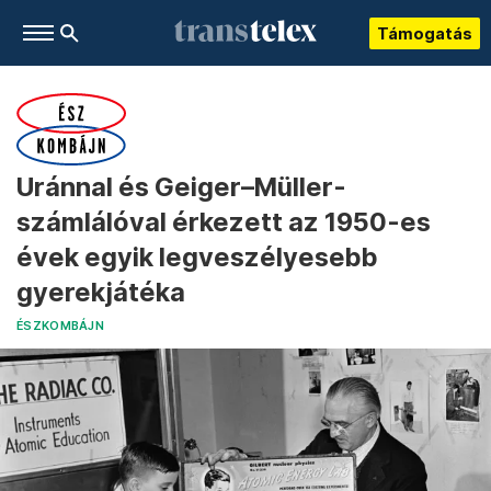
Támogatás
Uránnal és Geiger–Müller-
számlálóval érkezett az 1950-es
évek egyik legveszélyesebb
gyerekjátéka
ÉSZKOMBÁJN