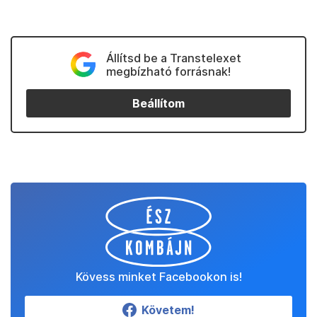
Állítsd be a Transtelexet
megbízható forrásnak!
Beállítom
Kövess minket Facebookon is!
Követem!