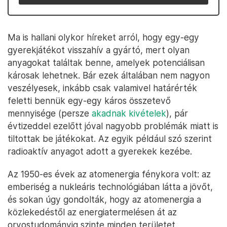
Ma is hallani olykor híreket arról, hogy egy-egy
gyerekjátékot visszahív a gyártó, mert olyan
anyagokat találtak benne, amelyek potenciálisan
károsak lehetnek. Bár ezek általában nem nagyon
veszélyesek, inkább csak valamivel határérték
feletti bennük egy-egy káros összetevő
mennyisége (persze
akadnak kivételek
), pár
évtizeddel ezelőtt jóval nagyobb problémák miatt is
tiltottak be játékokat. Az egyik például szó szerint
radioaktív anyagot adott a gyerekek kezébe.
Az 1950-es évek az atomenergia fénykora volt: az
emberiség a nukleáris technológiában látta a jövőt,
és sokan úgy gondolták, hogy az atomenergia a
közlekedéstől az energiatermelésen át az
orvostudományig szinte minden területet