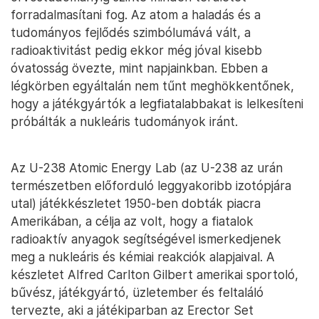
forradalmasítani fog. Az atom a haladás és a
tudományos fejlődés szimbólumává vált, a
radioaktivitást pedig ekkor még jóval kisebb
óvatosság övezte, mint napjainkban. Ebben a
légkörben egyáltalán nem tűnt meghökkentőnek,
hogy a játékgyártók a legfiatalabbakat is lelkesíteni
próbálták a nukleáris tudományok iránt.
Az U-238 Atomic Energy Lab (az U-238 az urán
természetben előforduló leggyakoribb izotópjára
utal) játékkészletet 1950-ben dobták piacra
Amerikában, a célja az volt, hogy a fiatalok
radioaktív anyagok segítségével ismerkedjenek
meg a nukleáris és kémiai reakciók alapjaival. A
készletet Alfred Carlton Gilbert amerikai sportoló,
bűvész, játékgyártó, üzletember és feltaláló
tervezte, aki a játékiparban az Erector Set