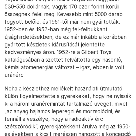
530-550 dollárnak, vagyis 170 ezer forint körüli
összegnek felel meg. Kevesebb mint 5000 darab
fogyott belőle, és 1951-től már nem gyártották.
1952-ben és 1953-ban még fel-felbukkant
újsághirdetésekben, de ez már inkább a korábban
gyártott készletek kiárusítását jelentette
kedvezményes áron. 1952-re a Gilbert Toys
katalógusában a szettet felváltotta egy hasonló,
kémiai atomenergiás változat – igaz, ebben is volt
uránérc.
Noha a készlethez mellékelt használati útmutató
külön figyelmeztette a gyerekeket, hogy ne nyissák
ki a három uránércmintát tartalmazó üveget, mivel
„az anyag hajlamos leperegni és morzsolódni, és
fennáll a veszélye, hogy a radioaktív érc
szétszóródik”, gyerekjátékként árulva még az 1950-
es években is kicsit merészen hangzott a koncepció