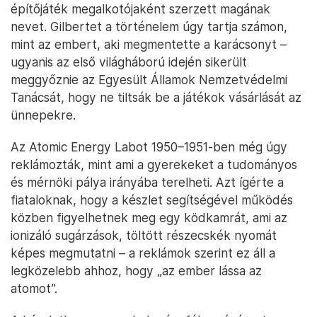
építőjáték megalkotójaként szerzett magának
nevet. Gilbertet a történelem úgy tartja számon,
mint az embert, aki megmentette a karácsonyt –
ugyanis az első világháború idején sikerült
meggyőznie az Egyesült Államok Nemzetvédelmi
Tanácsát, hogy ne tiltsák be a játékok vásárlását az
ünnepekre.
Az Atomic Energy Labot 1950–1951-ben még úgy
reklámozták, mint ami a gyerekeket a tudományos
és mérnöki pálya irányába terelheti. Azt ígérte a
fiataloknak, hogy a készlet segítségével működés
közben figyelhetnek meg egy ködkamrát, ami az
ionizáló sugárzások, töltött részecskék nyomát
képes megmutatni – a reklámok szerint ez áll a
legközelebb ahhoz, hogy „az ember lássa az
atomot”.