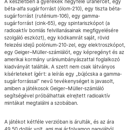
A készletben a gyerekek négyféle uránércet, egy
béta-alfa sugárforrást (ólom-210), egy tiszta béta-
sugárforrást (ruténium-106), egy gamma-
sugárforrást (cink-65), egy spintariszkópot (a
radioaktív bomlás felvillanásainak megfigyelésére
szolgáló eszközt), egy ködkamrát saját, rövid
felezési idejű polónium-210-zel, egy elektroszkópot,
egy Geiger–Müller-számlálót, egy képregényt és az
amerikai kormány urániumbányászattal foglalkozó
kiadványát találták. A szett nem csak látványos
kísérleteket ígért: a leírás egy „bújócska a gamma-
sugárforrással” nevű tevékenységet is javasolt,
amiben a játékosok Geiger–Müller-számláló
segítségével próbálhattak elrejtett radioaktív
mintákat megtalálni a szobában.
A játékot kétféle verzióban is árulták, és az ára
49,50 dollár volt, ami mai árfolyamon nagyjából