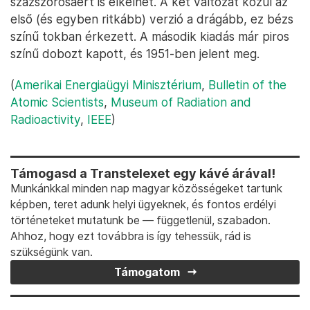
százszorosáért is elkelhet. A két változat közül az
első (és egyben ritkább) verzió a drágább, ez bézs
színű tokban érkezett. A második kiadás már piros
színű dobozt kapott, és 1951-ben jelent meg.
(
Amerikai Energiaügyi Minisztérium
,
Bulletin of the
Atomic Scientists
,
Museum of Radiation and
Radioactivity
,
IEEE
)
Támogasd a Transtelexet egy kávé árával!
Munkánkkal minden nap magyar közösségeket tartunk
képben, teret adunk helyi ügyeknek, és fontos erdélyi
történeteket mutatunk be — függetlenül, szabadon.
Ahhoz, hogy ezt továbbra is így tehessük, rád is
szükségünk van.
Támogatom