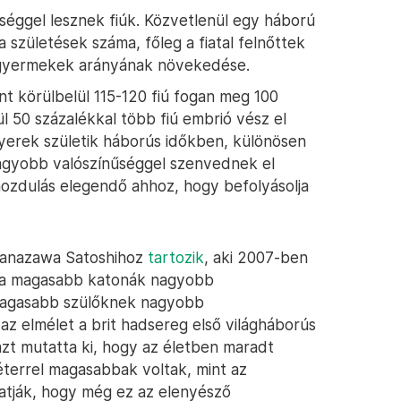
éggel lesznek fiúk. Közvetlenül egy háború
születések száma, főleg a fiatal felnőttek
iúgyermekek arányának növekedése.
t körülbelül 115-120 fiú fogan meg 100
ül 50 százalékkal több fiú embrió vész el
gyerek születik háborús időkben, különösen
nagyobb valószínűséggel szenvednek el
lmozdulás elegendő ahhoz, hogy befolyásolja
 Kanazawa Satoshihoz
tartozik
, aki 2007-ben
gy a magasabb katonák nagyobb
a magasabb szülőknek nagyobb
 az elmélet a brit hadsereg első világháborús
azt mutatta ki, hogy az életben maradt
terrel magasabbak voltak, mint az
tatják, hogy még ez az elenyésző