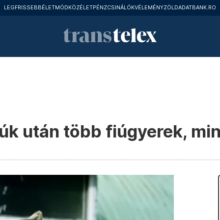
LEGFRISSEBB
ÉLETMÓD
KÖZÉLET
PÉNZCSINÁLÓK
VÉLEMÉNY
ZÖLD
ADATBANK.RO
úk után több fiúgyerek, min