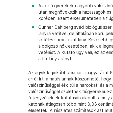
Az első gyerekek nagyobb valószínűs
után megnövekszik a házasságok és a 
körében. Ezért elkerülhetetlen a f
Gunner Dahlberg svéd biológus szerin
lányra vetítve, de általában körülbel
vetélés során, mint lány. Kevesebb 
a dolgozó nők esetében, akik a leg
vetélést. A kutató úgy véli, ez az e
a fiú-lány arányt.
Az egyik leginkább elismert magyarázat
arról írt: a hatás annak köszönhető, ho
valószínűséggel élik túl a harcokat, és 
valószínűséggel születnek fiúgyerekei. Ez
feljegyzéseinek kutatásán alapult, amely 
katonák átlagosan több mint 3,33 centimé
elesettek. A részletes számítások azt mu