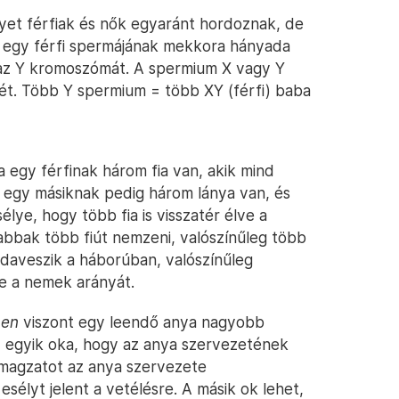
lyet férfiak és nők egyaránt hordoznak, de
gy egy férfi spermájának mekkora hányada
az Y kromoszómát. A spermium X vagy Y
t. Több Y spermium = több XY (férfi) baba
egy férfinak három fia van, akik mind
, egy másiknak pedig három lánya van, és
lye, hogy több fia is visszatér élve a
abbak több fiút nemzeni, valószínűleg több
ki odaveszik a háborúban, valószínűleg
ve a nemek arányát.
ben
viszont egy leendő anya nagyobb
 az egyik oka, hogy az anya szervezetének
 magzatot az anya szervezete
sélyt jelent a vetélésre. A másik ok lehet,