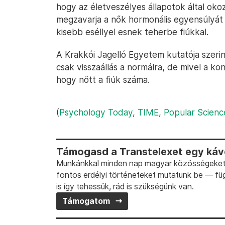
hogy az életveszélyes állapotok által o
megzavarja a nők hormonális egyensúlyát é
kisebb eséllyel esnek teherbe fiúkkal.
A Krakkói Jagelló Egyetem kutatója szeri
csak visszaállás a normálra, de mivel a kon
hogy nőtt a fiúk száma.
(
Psychology Today
,
TIME
,
Popular Scienc
Támogasd a Transtelexet egy kávé
Munkánkkal minden nap magyar közösségeket t
fontos erdélyi történeteket mutatunk be — fü
is így tehessük, rád is szükségünk van.
Támogatom