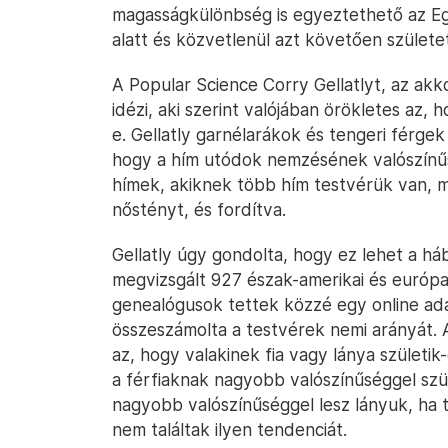
magasságkülönbség is egyeztethető az Egy
alatt és közvetlenül azt követően születet
A Popular Science Corry Gellatlyt, az a
idézi, aki szerint valójában örökletes az, 
e. Gellatly garnélarákok és tengeri férgek 
hogy a hím utódok nemzésének valószínűs
hímek, akiknek több hím testvérük van, 
nőstényt, és fordítva.
Gellatly úgy gondolta, hogy ez lehet a há
megvizsgált 927 észak-amerikai és európa
genealógusok tettek közzé egy online ad
összeszámolta a testvérek nemi arányát. A 
az, hogy valakinek fia vagy lánya születi
a férfiaknak nagyobb valószínűséggel szül
nagyobb valószínűséggel lesz lányuk, ha 
nem találtak ilyen tendenciát.