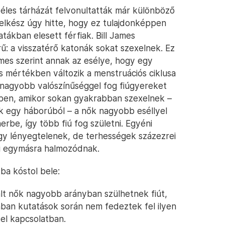
les tárházát felvonultatták már különböző
lelkész úgy hitte, hogy ez tulajdonképpen
tákban elesett férfiak. Bill James
rű: a visszatérő katonák sokat szexelnek. Ez
mes szerint annak az esélye, hogy egy
s mértékben változik a menstruációs ciklusa
l nagyobb valószínűséggel fog fiúgyereket
őkben, amikor sokan gyakrabban szexelnek –
k egy háborúból – a nők nagyobb eséllyel
be, így több fiú fog születni. Egyéni
ogy lényegtelenek, de terhességek százezrei
i egymásra halmozódnak.
ba kóstol bele:
lált nők nagyobb arányban szülhetnek fiút,
onban kutatások során nem fedeztek fel ilyen
kel kapcsolatban.