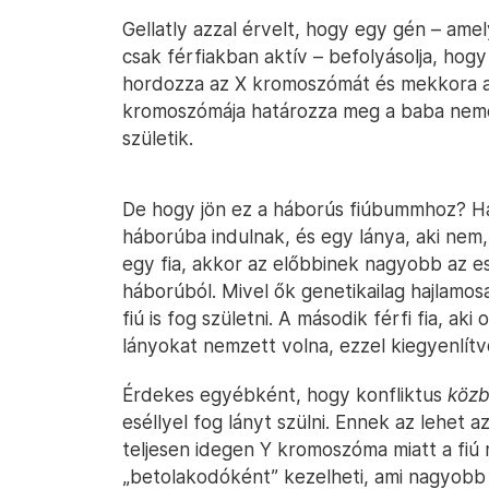
Gellatly azzal érvelt, hogy egy gén – ame
csak férfiakban aktív – befolyásolja, ho
hordozza az X kromoszómát és mekkora 
kromoszómája határozza meg a baba nemé
születik.
De hogy jön ez a háborús fiúbummhoz? Ha 
háborúba indulnak, és egy lánya, aki nem
egy fia, akkor az előbbinek nagyobb az esé
háborúból. Mivel ők genetikailag hajlamos
fiú is fog születni. A második férfi fia, a
lányokat nemzett volna, ezzel kiegyenlít
Érdekes egyébként, hogy konfliktus
köz
eséllyel fog lányt szülni. Ennek az lehet
teljesen idegen Y kromoszóma miatt a fiú
„betolakodóként” kezelheti, ami nagyobb e