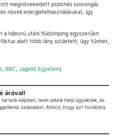
kozott megnövekedett pszichés szorongás
s növeli energiafelhasználásukat, így
nt a háború utáni fiúdömping egyszerűen
fliktus alatt több lány született, úgy tűnhet,
e
,
BBC
,
Jagelló Egyetem
)
 árával!
artunk képben, teret adunk helyi ügyeknek, és
ggetlenül, szabadon. Ahhoz, hogy ezt továbbra