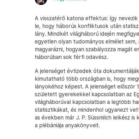
A visszatérő katona effektus: így nevezik a
le, hogy háborús konfliktusok után statisz
lány. Mindkét világháború idején megfigye
egyetlen olyan tudományos elmélet sem, 
magyarázni, hogyan szabályozza magát en
háborúban sok férfi odavész.
A jelenséget évtizedek óta dokumentálják
kimutatható több országban is, hogy meg
lányokéhoz képest. A jelenséget először 1
született gyerekekkel kapcsolatban az E
világháborúval kapcsolatban a legtöbb ha
statisztikákat, és mindenhol ugyanezt ve
as években már J. P. Süssmilch lelkész is
a plébániája anyakönyveit.