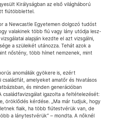
esült Királyságban az első világháború
t fiútöbblettel.
kkor a Newcastle Egyetemen dolgozó tudóst
hogy valakinek több fiú vagy lány utódja lesz-
vizsgálatai alapján kezdte el azt vizsgálni,
ége a szüleikét utánozza. Tehát azok a
mint nőstény, több hímet nemzenek, mint
borús anomáliák gyökere is, ezért
i családfát, amelyeket amatőr és hivatásos
atbázisban, és minden generációban
családfavizsgálat igazolta a feltételezését:
k-e, öröklődés kérdése. „Ma már tudjuk, hogy
etnek fiaik, ha több fiútestvérük van, de
több a lánytestvérük” – mondta. A nőknél