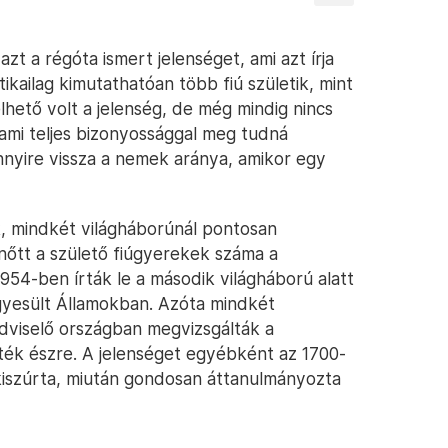
zt a régóta ismert jelenséget, ami azt írja
tikailag kimutathatóan több fiú születik, mint
lhető volt a jelenség, de még mindig nincs
ami teljes bizonyossággal meg tudná
nyire vissza a nemek aránya, amikor egy
, mindkét világháborúnál pontosan
nőtt a születő fiúgyerekek száma a
954-ben írták le a második világháború alatt
gyesült Államokban. Azóta mindkét
dviselő országban megvizsgálták a
tték észre. A jelenséget egyébként az 1700-
 kiszúrta, miután gondosan áttanulmányozta