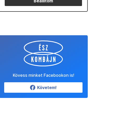
Beállítom
Kövess minket Facebookon is!
Követem!