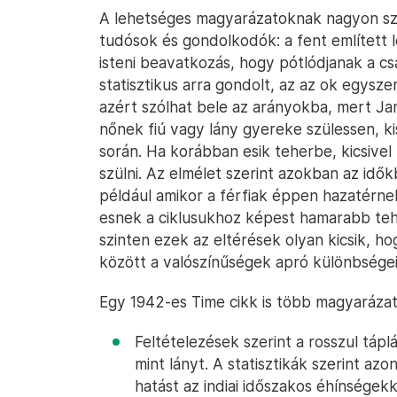
A lehetséges magyarázatoknak nagyon szé
tudósok és gondolkodók: a fent említett 
isteni beavatkozás, hogy pótlódjanak a csa
statisztikus arra gondolt, az az ok egysze
azért szólhat bele az arányokba, mert Ja
nőnek fiú vagy lány gyereke szülessen, ki
során. Ha korábban esik teherbe, kicsive
szülni. Az elmélet szerint azokban az id
például amikor a férfiak éppen hazatérne
esnek a ciklusukhoz képest hamarabb teher
szinten ezek az eltérések olyan kicsik, h
között a valószínűségek apró különbsége
Egy 1942-es Time cikk is több magyarázat
Feltételezések szerint a rosszul táp
mint lányt. A statisztikák szerint az
hatást az indiai időszakos éhínségek