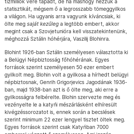
tízmilliók vére tapadt, de ha máshogy nézzük a
statisztikát, mégsem ő a legrosszabb tömeggyilkos
a világon. Ha ugyanis arra vagyunk kíváncsiak, ki
ölte meg
saját kezűleg
a legtöbb embert, akkor
megint csak a Szovjetunióra kell visszatekintenünk,
méghozzá Sztálin hóhérjára, Vaszilij Blohinra.
Blohint 1926-ban Sztálin személyesen választotta ki
a Belügyi Népbiztosság főhóhérának. Egyes
források szerint személyesen 50 ezer embert
gyilkolt meg. Blohin volt a gyilkosa a hírhedt belügyi
népbiztosnak, Genrih Grigorjevics Jagodának 1936-
ban, majd 1938-ban azt is ő ölte meg, aki erre a
gyilkosságra felbérelte. Blohin szervezte meg és
vezényelte le a katyńi mészárlásként elhíresült
kivégzéssorozatot is, ennek során a becslések
szerint minimum 22 ezer lengyel tisztet öltek meg.
Egyes források szerint csak Katyńban 7000