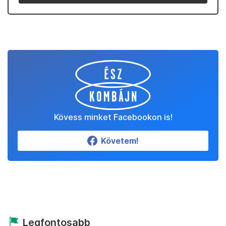
Kövess minket Facebookon is!
Követem!
Legfontosabb