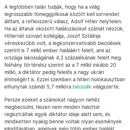
A legtöbben talán tudják, hogy ha a világ
legrosszabb tömeggyilkosai között kell sorrendet
állítani, a reflexszerű válasz, Adolf Hitler helytelen.
Ha az általuk okozott halálozásokat számát nézzük,
Hitlernél szovjet kollégája, Joszif Sztálinja
véreskezűbb volt, a legkonzervatívabb becslések
szerint is 7 millió ember haláláért felelt, ami az
országa lakosságának 4,2 százalékának felelt meg.
Néhány történész szerint az a 7 millió inkább 20
millió, a diktátor pedig felelős a nagy ukrán
éhínségért is. Ezzel szemben a hitleri holokausztban
elhunytak számát 5,7 millióra
becsülik
világszerte.
Persze ezeket a számokat nagyon nehéz
megbecsülni, hiszen nem minden halottat
regisztráltak egyik diktátor ideje alatt sem, és
mindketten nyakig benne voltak olyan események
elindításában, amelyek még több ember halálát