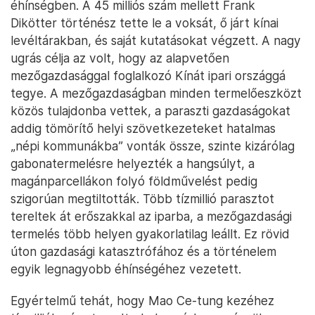
éhínségben. A 45 milliós szám mellett Frank
Dikötter történész tette le a voksát, ő járt kínai
levéltárakban, és saját kutatásokat végzett. A nagy
ugrás célja az volt, hogy az alapvetően
mezőgazdasággal foglalkozó Kínát ipari országgá
tegye. A mezőgazdaságban minden termelőeszközt
közös tulajdonba vettek, a paraszti gazdaságokat
addig tömörítő helyi szövetkezeteket hatalmas
„népi kommunákba” vonták össze, szinte kizárólag
gabonatermelésre helyezték a hangsúlyt, a
magánparcellákon folyó földművelést pedig
szigorúan megtiltották. Több tízmillió parasztot
tereltek át erőszakkal az iparba, a mezőgazdasági
termelés több helyen gyakorlatilag leállt. Ez rövid
úton gazdasági katasztrófához és a történelem
egyik legnagyobb éhínségéhez vezetett.
Egyértelmű tehát, hogy Mao Ce-tung kezéhez