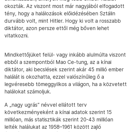
okozták. Az viszont most már nagyjából elfogadott
tény, hogy a halálozások előidézésében Sztálin
durvább volt, mint Hitler. Hogy ki volt a rosszabb
diktátor, azon persze ettől még bőven lehet
vitatkozni.
Mindkettőjüket felül- vagy inkább alulmúlta viszont
ebből a szempontból Mao Ce-tung, az a kínai
diktátor, aki becslések szerint akár 45 millió ember
halálát is okozhatta, ezzel valószínűleg ő a
legvéresebb tömeggyilkos a világon, ha a közvetett
halálokat számoljuk.
A „nagy ugrás” névvel ellátott terv
következményeként a kínai adatok szerint 15
millióan, más statisztikák szerint 20-43 millióan
lelték halálukat az 1958–1961 között zajló