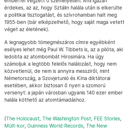
emberrel végzett ő személyesen. Ami igazán
érdekes, az az, hogy Sztálin halála után is elkerülte
a politikai tisztogatást, és szívrohamban halt meg
1955-ben (bár elképzelhető, hogy saját maga vetett
véget az életének).
A legnagyobb tömegmészáros címre egyébként
esélyes lehet még Paul W. Tibbets is, az a pilóta, aki
ledobta az atombombát Hirosimára. Ha úgy
számoljuk a legtöbb felelős halálozást, hogy nem
közvetlenül, de nem is annyira messziről, mint
Németország, a Szovjetunió és Kína diktátorai
esetében, akkor biztosan ő nyeri a szomorú
versenyt: a japán városban ugyanis 140 ezer ember
halála köthető az atomtámadáshoz.
(
The Holocaust
,
The Washington Post
,
FEE Stories
,
Múlt-kor
,
Guinness World Records
,
The New