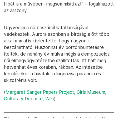
hibát is a művében, megsemmisíti azt” – fogalmazott
az asszony.
Ügyvédjei a nő beszámíthatatlanságával
védekeztek, Aurora azonban a bíróság előtt több
alkalommal is kijelentette, hogy nagyon is
beszámítható. Huszonhat év börtönbüntetésre
ítélték, de néhány év múlva mégis a ciempozuelosi
női elmegyógyintézetbe szállították. Itt halt meg
hetvenhat éves korában, rákban. Az intézetbe
kerülésekor a hivatalos diagnózisa paranoia és
skizofrénia volt.
(
Margaret Sanger Papers Project,
Girls Museum,
Cultura y Deporte,
Wiki
)