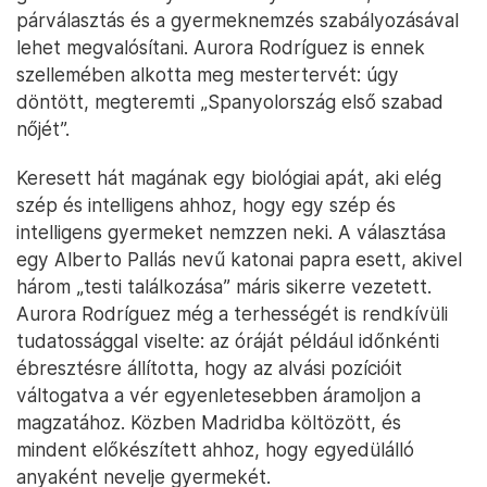
párválasztás és a gyermeknemzés szabályozásával
lehet megvalósítani. Aurora Rodríguez is ennek
szellemében alkotta meg mestertervét: úgy
döntött, megteremti „Spanyolország első szabad
nőjét”.
Keresett hát magának egy biológiai apát, aki elég
szép és intelligens ahhoz, hogy egy szép és
intelligens gyermeket nemzzen neki. A választása
egy Alberto Pallás nevű katonai papra esett, akivel
három „testi találkozása” máris sikerre vezetett.
Aurora Rodríguez még a terhességét is rendkívüli
tudatossággal viselte: az óráját például időnkénti
ébresztésre állította, hogy az alvási pozícióit
váltogatva a vér egyenletesebben áramoljon a
magzatához. Közben Madridba költözött, és
mindent előkészített ahhoz, hogy egyedülálló
anyaként nevelje gyermekét.