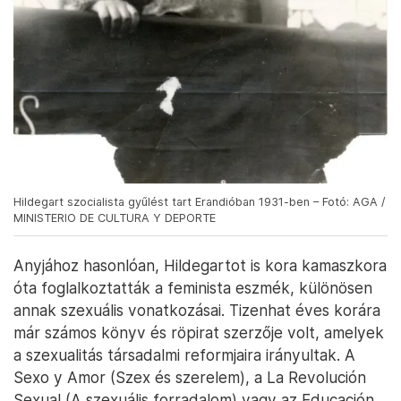
Hildegart szocialista gyűlést tart Erandióban 1931-ben – Fotó: AGA /
MINISTERIO DE CULTURA Y DEPORTE
Anyjához hasonlóan, Hildegartot is kora kamaszkora
óta foglalkoztatták a feminista eszmék, különösen
annak szexuális vonatkozásai. Tizenhat éves korára
már számos könyv és röpirat szerzője volt, amelyek
a szexualitás társadalmi reformjaira irányultak. A
Sexo y Amor (Szex és szerelem), a La Revolución
Sexual (A szexuális forradalom) vagy az Educación