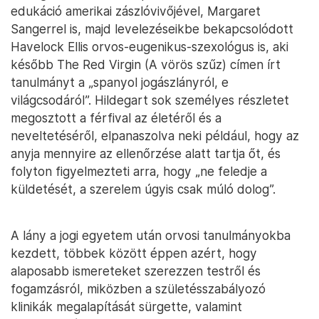
edukáció amerikai zászlóvivőjével, Margaret
Sangerrel is, majd levelezéseikbe bekapcsolódott
Havelock Ellis orvos-eugenikus-szexológus is, aki
később The Red Virgin (A vörös szűz) címen írt
tanulmányt a „spanyol jogászlányról, e
világcsodáról”. Hildegart sok személyes részletet
megosztott a férfival az életéről és a
neveltetéséről, elpanaszolva neki például, hogy az
anyja mennyire az ellenőrzése alatt tartja őt, és
folyton figyelmezteti arra, hogy „ne feledje a
küldetését, a szerelem úgyis csak múló dolog”.
A lány a jogi egyetem után orvosi tanulmányokba
kezdett, többek között éppen azért, hogy
alaposabb ismereteket szerezzen testről és
fogamzásról, miközben a születésszabályozó
klinikák megalapítását sürgette, valamint