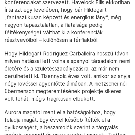
konferenciákat szervezett. Havelock Ellis ekkoriban
írta azt egy levelében, hogy bár Hildegart
„fantasztikusan képzett és energikus lány”, még
nagyon tapasztalatlan, a fiatalsága pedig
féltékenységet válthat ki a konferenciák
résztvevőiből – különösen a férfiakból.
Hogy Hildegart Rodríguez Carballeira hosszú távon
milyen hatással lett volna a spanyol társadalom nemi
életére és a születésszabályozásra, az már nem
derülhetett ki. Tizennyolc éves volt, amikor az anyja
négy lövéssel agyonlőtte álmában. A nietzschei női
übermensch megteremtésének projektje sikeres
volt tehát, mégis tragikusan elbukott.
Aurora magától ment el a hatóságokhoz, hogy
feladja magát. Egy évvel később ítélték el a
gyilkosságért, a beszámolók szerint a tárgyalás
során is nyugodt és összeszedett maradt. „Tudtam,