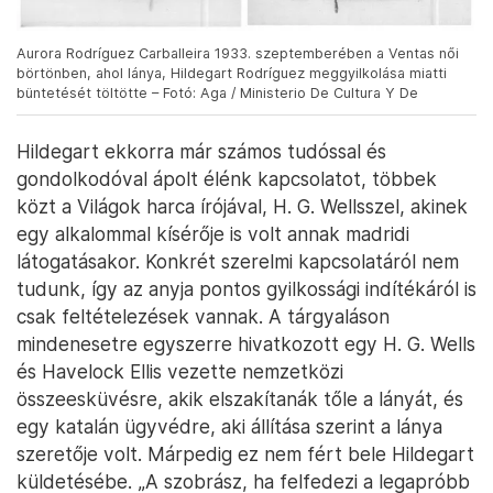
Aurora Rodríguez Carballeira 1933. szeptemberében a Ventas női
börtönben, ahol lánya, Hildegart Rodríguez meggyilkolása miatti
büntetését töltötte – Fotó: Aga / Ministerio De Cultura Y De
Hildegart ekkorra már számos tudóssal és
gondolkodóval ápolt élénk kapcsolatot, többek
közt a Világok harca írójával, H. G. Wellsszel, akinek
egy alkalommal kísérője is volt annak madridi
látogatásakor. Konkrét szerelmi kapcsolatáról nem
tudunk, így az anyja pontos gyilkossági indítékáról is
csak feltételezések vannak. A tárgyaláson
mindenesetre egyszerre hivatkozott egy H. G. Wells
és Havelock Ellis vezette nemzetközi
összeesküvésre, akik elszakítanák tőle a lányát, és
egy katalán ügyvédre, aki állítása szerint a lánya
szeretője volt. Márpedig ez nem fért bele Hildegart
küldetésébe. „A szobrász, ha felfedezi a legapróbb