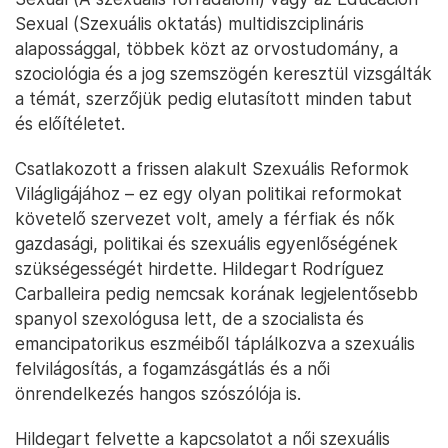
Sexual (Szexuális oktatás) multidiszciplináris
alapossággal, többek közt az orvostudomány, a
szociológia és a jog szemszögén keresztül vizsgálták
a témát, szerzőjük pedig elutasított minden tabut
és előítéletet.
Csatlakozott a frissen alakult Szexuális Reformok
Világligájához – ez egy olyan politikai reformokat
követelő szervezet volt, amely a férfiak és nők
gazdasági, politikai és szexuális egyenlőségének
szükségességét hirdette. Hildegart Rodríguez
Carballeira pedig nemcsak korának legjelentősebb
spanyol szexológusa lett, de a szocialista és
emancipatorikus eszméiből táplálkozva a szexuális
felvilágosítás, a fogamzásgátlás és a női
önrendelkezés hangos szószólója is.
Hildegart felvette a kapcsolatot a női szexuális