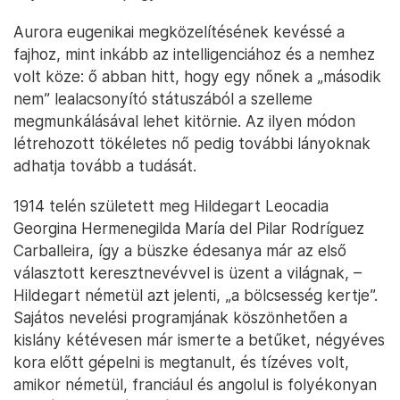
Aurora eugenikai megközelítésének kevéssé a
fajhoz, mint inkább az intelligenciához és a nemhez
volt köze: ő abban hitt, hogy egy nőnek a „második
nem” lealacsonyító státuszából a szelleme
megmunkálásával lehet kitörnie. Az ilyen módon
létrehozott tökéletes nő pedig további lányoknak
adhatja tovább a tudását.
1914 telén született meg Hildegart Leocadia
Georgina Hermenegilda María del Pilar Rodríguez
Carballeira, így a büszke édesanya már az első
választott keresztnevévvel is üzent a világnak, –
Hildegart németül azt jelenti, „a bölcsesség kertje”.
Sajátos nevelési programjának köszönhetően a
kislány kétévesen már ismerte a betűket, négyéves
kora előtt gépelni is megtanult, és tízéves volt,
amikor németül, franciául és angolul is folyékonyan