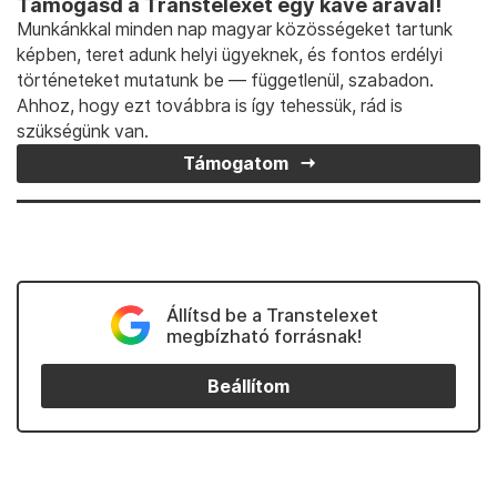
Támogasd a Transtelexet egy kávé árával!
Munkánkkal minden nap magyar közösségeket tartunk
képben, teret adunk helyi ügyeknek, és fontos erdélyi
történeteket mutatunk be — függetlenül, szabadon.
Ahhoz, hogy ezt továbbra is így tehessük, rád is
szükségünk van.
Támogatom
Állítsd be a Transtelexet
megbízható forrásnak!
Beállítom