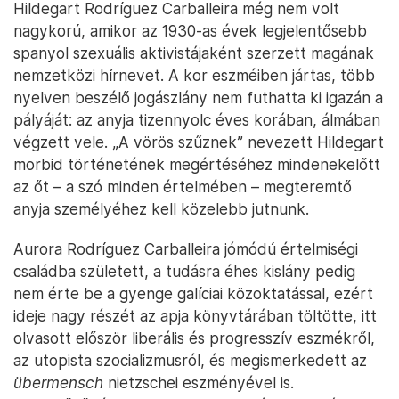
Hildegart Rodríguez Carballeira még nem volt
nagykorú, amikor az 1930-as évek legjelentősebb
spanyol szexuális aktivistájaként szerzett magának
nemzetközi hírnevet. A kor eszméiben jártas, több
nyelven beszélő jogászlány nem futhatta ki igazán a
pályáját: az anyja tizennyolc éves korában, álmában
végzett vele. „A vörös szűznek” nevezett Hildegart
morbid történetének megértéséhez mindenekelőtt
az őt – a szó minden értelmében – megteremtő
anyja személyéhez kell közelebb jutnunk.
Aurora Rodríguez Carballeira jómódú értelmiségi
családba született, a tudásra éhes kislány pedig
nem érte be a gyenge galíciai közoktatással, ezért
ideje nagy részét az apja könyvtárában töltötte, itt
olvasott először liberális és progresszív eszmékről,
az utopista szocializmusról, és megismerkedett az
übermensch
nietzschei eszményével is.