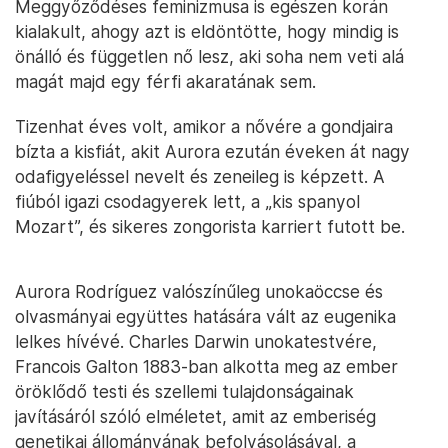
Meggyőződéses feminizmusa is egészen korán
kialakult, ahogy azt is eldöntötte, hogy mindig is
önálló és független nő lesz, aki soha nem veti alá
magát majd egy férfi akaratának sem.
Tizenhat éves volt, amikor a nővére a gondjaira
bízta a kisfiát, akit Aurora ezután éveken át nagy
odafigyeléssel nevelt és zeneileg is képzett. A
fiúból igazi csodagyerek lett, a „kis spanyol
Mozart”, és sikeres zongorista karriert futott be.
Aurora Rodríguez valószínűleg unokaöccse és
olvasmányai együttes hatására vált az eugenika
lelkes hívévé. Charles Darwin unokatestvére,
Francois Galton 1883-ban alkotta meg az ember
öröklődő testi és szellemi tulajdonságainak
javításáról szóló elméletet, amit az emberiség
genetikai állományának befolyásolásával, a