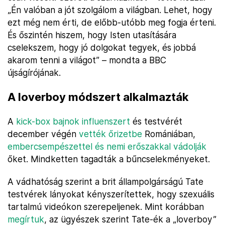
„Én valóban a jót szolgálom a világban. Lehet, hogy
ezt még nem érti, de előbb-utóbb meg fogja érteni.
És őszintén hiszem, hogy Isten utasítására
cselekszem, hogy jó dolgokat tegyek, és jobbá
akarom tenni a világot” – mondta a BBC
újságírójának.
A loverboy módszert alkalmazták
A
kick-box bajnok influenszert
és testvérét
december végén
vették őrizetbe
Romániában,
embercsempészettel és nemi erőszakkal vádolják
őket. Mindketten tagadták a bűncselekményeket.
A vádhatóság szerint a brit állampolgárságú Tate
testvérek lányokat kényszerítettek, hogy szexuális
tartalmú videókon szerepeljenek. Mint korábban
megírtuk
, az ügyészek szerint Tate-ék a „loverboy”