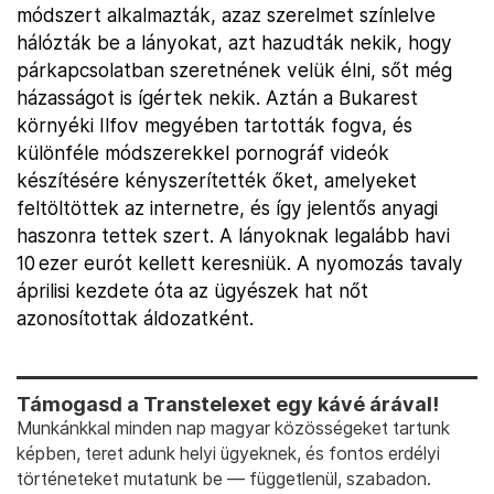
módszert alkalmazták, azaz szerelmet színlelve
hálózták be a lányokat, azt hazudták nekik, hogy
párkapcsolatban szeretnének velük élni, sőt még
házasságot is ígértek nekik. Aztán a Bukarest
környéki Ilfov megyében tartották fogva, és
különféle módszerekkel pornográf videók
készítésére kényszerítették őket, amelyeket
feltöltöttek az internetre, és így jelentős anyagi
haszonra tettek szert. A lányoknak legalább havi
10 ezer eurót kellett keresniük. A nyomozás tavaly
áprilisi kezdete óta az ügyészek hat nőt
azonosítottak áldozatként.
Támogasd a Transtelexet egy kávé árával!
Munkánkkal minden nap magyar közösségeket tartunk
képben, teret adunk helyi ügyeknek, és fontos erdélyi
történeteket mutatunk be — függetlenül, szabadon.