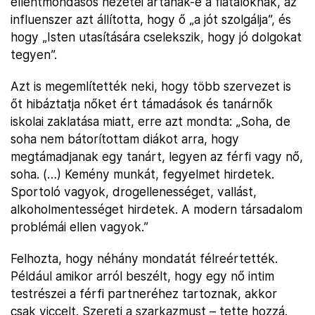
ellentmondásos nézetei ártanak-e a fiataloknak, az
influenszer azt állította, hogy ő „a jót szolgálja”, és
hogy „Isten utasítására cselekszik, hogy jó dolgokat
tegyen”.
Azt is megemlítették neki, hogy több szervezet is
őt hibáztatja nőket ért támadások és tanárnők
iskolai zaklatása miatt, erre azt mondta: „Soha, de
soha nem bátorítottam diákot arra, hogy
megtámadjanak egy tanárt, legyen az férfi vagy nő,
soha. (…) Kemény munkát, fegyelmet hirdetek.
Sportoló vagyok, drogellenességet, vallást,
alkoholmentességet hirdetek. A modern társadalom
problémái ellen vagyok.”
Felhozta, hogy néhány mondatát félreértették.
Például amikor arról beszélt, hogy egy nő intim
testrészei a férfi partneréhez tartoznak, akkor
csak viccelt. Szereti a szarkazmust – tette hozzá.