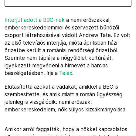
Interjút adott a BBC-nek
a nemi erőszakkal,
emberkereskedelemmel és szervezett bűnözői
csoport létrehozásával vádolt Andrew Tate. Ez volt
az első televíziós interjúja, mióta áprilisban házi
őrizetbe került a romániai rendőrségi őrizetből.
Szerinte nem táplálja a nőgyűlölet kultúráját,
igyekezett megvédeni a hírnevét a harcias
beszélgetésben, írja a
Telex
.
Elutasította azokat a vádakat, amikkel a BBC is
szembesítette, és amik miatt a román ügyészség
jelenleg is vizsgálódik: nemi erőszak,
emberkereskedelem, nők súlyos kizsákmányolása.
Amikor arról faggatták, hogy a nőkkel kapcsolatos