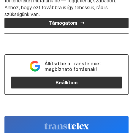
történeteket mutatunk be — függetlenül, szabadon.
Ahhoz, hogy ezt továbbra is így tehessük, rád is
szükségünk van.
Támogatom
Állítsd be a Transtelexet
megbízható forrásnak!
Beállítom