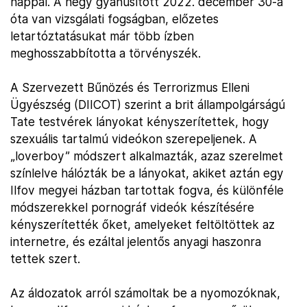
nappal. A négy gyanúsított 2022. december 30-a
óta van vizsgálati fogságban, előzetes
letartóztatásukat már több ízben
meghosszabbította a törvényszék.
A Szervezett Bűnözés és Terrorizmus Elleni
Ügyészség (DIICOT) szerint a brit állampolgárságú
Tate testvérek lányokat kényszerítettek, hogy
szexuális tartalmú videókon szerepeljenek. A
„loverboy” módszert alkalmazták, azaz szerelmet
színlelve hálózták be a lányokat, akiket aztán egy
Ilfov megyei házban tartottak fogva, és különféle
módszerekkel pornográf videók készítésére
kényszerítették őket, amelyeket feltöltöttek az
internetre, és ezáltal jelentős anyagi haszonra
tettek szert.
Az áldozatok arról számoltak be a nyomozóknak,