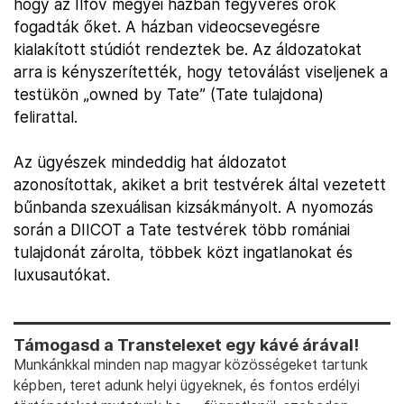
hogy az Ilfov megyei házban fegyveres őrök
fogadták őket. A házban videocsevegésre
kialakított stúdiót rendeztek be. Az áldozatokat
arra is kényszerítették, hogy tetoválást viseljenek a
testükön „owned by Tate” (Tate tulajdona)
felirattal.
Az ügyészek mindeddig hat áldozatot
azonosítottak, akiket a brit testvérek által vezetett
bűnbanda szexuálisan kizsákmányolt. A nyomozás
során a DIICOT a Tate testvérek több romániai
tulajdonát zárolta, többek közt ingatlanokat és
luxusautókat.
Támogasd a Transtelexet egy kávé árával!
Munkánkkal minden nap magyar közösségeket tartunk
képben, teret adunk helyi ügyeknek, és fontos erdélyi