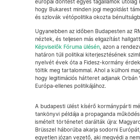
európai döntést egyes tagállamok utólag m
hogy Bukarest minden jogi megoldást tám
és szlovák vétópolitika okozta bénultságb
Ugyanebben az időben Budapesten az RMD
néztek, és teljesen más eligazítást hallgat
Képviselők Fóruma ülésén
, azon a rendez
határon túli politikai kiterjesztésének szi
nyelvét évek óta a Fidesz-kormány érdek
töltik meg tartalommal. Ahol a külhoni mag
hogy legitimációs hátteret adjanak Orbán 
Európa-ellenes politikájához.
A budapesti ülést kísérő kormánypárti mé
tankönyvi példája a propaganda működés
ismételt történetet darálták újra: Magyar
Brüsszel háborúba akarja sodorni Európát
egyetlen józan vezető, aki megvédi a nem