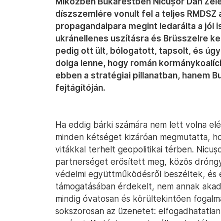
Miközben Bukarestben Nicușor Dan Zele
díszszemlére vonult fel a teljes RMDSZ 
propagandaipara megint ledarálta a jól 
ukránellenes uszításra és Brüsszelre k
pedig ott ült, bólogatott, tapsolt, és ú
dolga lenne, hogy román kormánykoalíc
ebben a stratégiai pillanatban, hanem 
fejtágítóján.
Ha eddig bárki számára nem lett volna elé
minden kétséget kizáróan megmutatta, hol
vitákkal terhelt geopolitikai térben. Nicuș
partnerséget erősített meg, közös dróngy
védelmi együttműködésről beszéltek, és 
támogatásában érdekelt, nem annak akadá
mindig óvatosan és körültekintően fogal
sokszorosan az üzenetet: elfogadhatatla