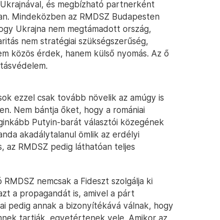
t Ukrajnával, és megbízható partnerként
-ban. Mindeközben az RMDSZ Budapesten
, hogy Ukrajna nem megtámadott ország,
aritás nem stratégiai szükségszerűség,
nem közös érdek, hanem külső nyomás. Az ő
itásvédelem.
ok ezzel csak tovább növelik az amúgy is
en. Nem bántja őket, hogy a romániai
ginkább Putyin-barát választói közegének
anda akadálytalanul ömlik az erdélyi
is, az RMDSZ pedig láthatóan teljes
ó RMDSZ nemcsak a Fideszt szolgálja ki
azt a propagandát is, amivel a párt
ai pedig annak a bizonyítékává válnak, hogy
imnek tartják, egyetértenek vele. Amikor az