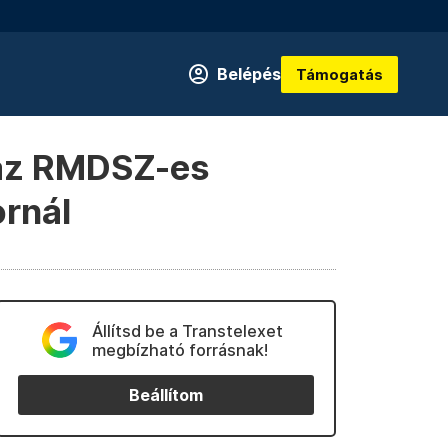
Belépés
Támogatás
 az RMDSZ-es
ornál
Állítsd be a Transtelexet
megbízható forrásnak!
Beállítom