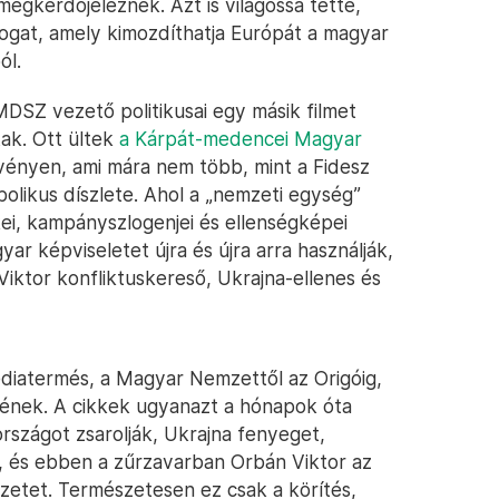
egkérdőjeleznek. Azt is világossá tette,
ogat, amely kimozdíthatja Európát a magyar
ól.
SZ vezető politikusai egy másik filmet
tak. Ott ültek
a Kárpát-medencei Magyar
vényen, ami mára nem több, mint a Fidesz
mbolikus díszlete. Ahol a „nemzeti egység”
ei, kampányszlogenjei és ellenségképei
yar képviseletet újra és újra arra használják,
Viktor konfliktuskereső, Ukrajna-ellenes és
diatermés, a Magyar Nemzettől az Origóig,
ének. A cikkek ugyanazt a hónapok óta
országot zsarolják, Ukrajna fenyeget,
, és ebben a zűrzavarban Orbán Viktor az
zetet. Természetesen ez csak a körítés,