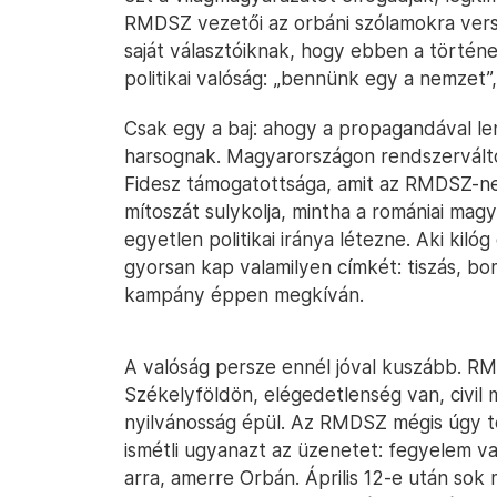
RMDSZ vezetői az orbáni szólamokra vers
saját választóiknak, hogy ebben a történ
politikai valóság: „bennünk egy a nemzet
Csak egy a baj: ahogy a propagandával len
harsognak. Magyarországon rendszervált
Fidesz támogatottsága, amit az RMDSZ-nek 
mítoszát sulykolja, mintha a romániai magy
egyetlen politikai iránya létezne. Aki kil
gyorsan kap valamilyen címkét: tiszás, bom
kampány éppen megkíván.
A valóság persze ennél jóval kuszább. R
Székelyföldön, elégedetlenség van, civil
nyilvánosság épül. Az RMDSZ mégis úgy t
ismétli ugyanazt az üzenetet: fegyelem v
arra, amerre Orbán. Április 12-e után sok 