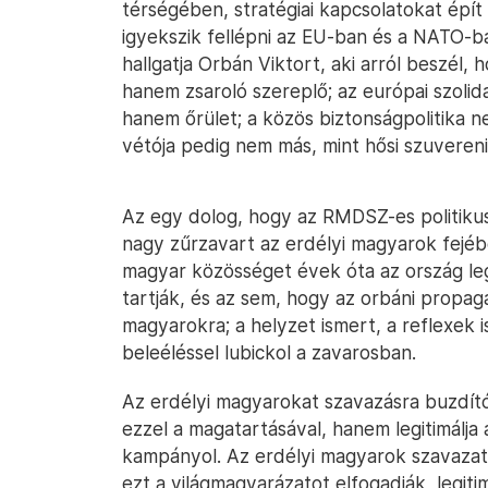
térségében, stratégiai kapcsolatokat épí
igyekszik fellépni az EU-ban és a NATO
hallgatja Orbán Viktort, aki arról beszél
hanem zsaroló szereplő; az európai szolid
hanem őrület; a közös biztonságpolitika 
vétója pedig nem más, mint hősi szuveren
Az egy dolog, hogy az RMDSZ-es politikus
nagy zűrzavart az erdélyi magyarok fejéb
magyar közösséget évek óta az ország le
tartják, és az sem, hogy az orbáni propag
magyarokra; a helyzet ismert, a reflexek 
beleéléssel lubickol a zavarosban.
Az erdélyi magyarokat szavazásra buzdít
ezzel a magatartásával, hanem legitimálja 
kampányol. Az erdélyi magyarok szavazat
ezt a világmagyarázatot elfogadják, legit