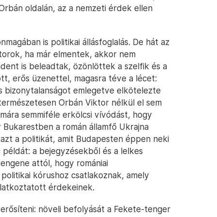
 Orbán oldalán, az a nemzeti érdek ellen
nmagában is politikai állásfoglalás. De hát az
torok, ha már elmentek, akkor nem
dent is beleadtak, özönlöttek a szelfik és a
t, erős üzenettel, magasra téve a lécet:
is bizonytalanságot emlegetve elkötelezte
 természetesen Orbán Viktor nélkül el sem
mára semmiféle erkölcsi vívódást, hogy
r Bukarestben a román államfő Ukrajna
ja azt a politikát, amit Budapesten éppen neki
példát: a bejegyzésekből és a lelkes
zengene attól, hogy romániai
politikai kórushoz csatlakoznak, amely
ilatkoztatott érdekeinek.
 erősíteni: növeli befolyását a Fekete-tenger