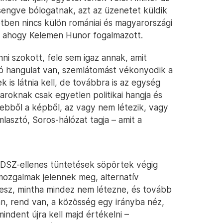
engve bólogatnak, azt az üzenetet küldik
etben nincs külön romániai és magyarországi
”, ahogy Kelemen Hunor fogalmazott.
ni szokott, fele sem igaz annak, amit
ó hangulat van, szemlátomást vékonyodik a
is látnia kell, de továbbra is az egység
aroknak csak egyetlen politikai hangja és
óg ebből a képből, az vagy nem létezik, vagy
lasztó, Soros-hálózat tagja – amit a
MDSZ-ellenes tüntetések söpörtek végig
 mozgalmak jelennek meg, alternatív
esz, mintha mindez nem létezne, és tovább
an, rend van, a közösség egy irányba néz,
mindent újra kell majd értékelni –