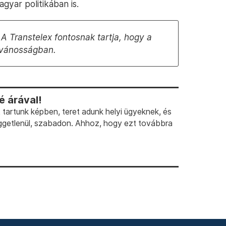
gyar politikában is.
A Transtelex fontosnak tartja, hogy a
ilvánosságban.
 árával!
artunk képben, teret adunk helyi ügyeknek, és
ggetlenül, szabadon. Ahhoz, hogy ezt továbbra