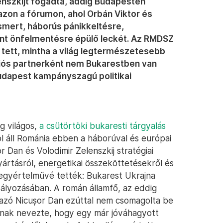
nszkijt fogadta, addig Budapesten
azon a fórumon, ahol Orbán Viktor és
ismert, háborús pánikkeltésre,
ent önfelmentésre épülő leckét. Az RMDSZ
gy tett, mintha a világ legtermészetesebb
iós partnerként nem Bukarestben van
Budapest kampányszagú politikai
g világos,
a csütörtöki bukaresti tárgyalás
 áll Románia ebben a háborúval és európai
or Dan és Volodimir Zelenszkij stratégiai
ártásról, energetikai összeköttetésekről és
egyértelművé tették: Bukarest Ukrajna
lyozásában. A román államfő, az eddig
mazó Nicușor Dan ezúttal nem csomagolta be
nnak nevezte, hogy egy már jóváhagyott