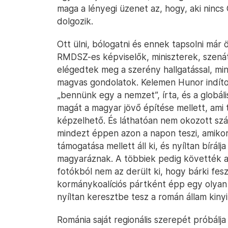
maga a lényegi üzenet az, hogy, aki nincs
dolgozik.
Ott ülni, bólogatni és ennek tapsolni már ö
RMDSZ-es képviselők, miniszterek, szená
elégedtek meg a szerény hallgatással, min
magvas gondolatok. Kelemen Hunor indítot
„bennünk egy a nemzet”, írta, és a globál
magát a magyar jövő építése mellett, ami
képzelhető. És láthatóan nem okozott szá
mindezt éppen azon a napon teszi, amiko
támogatása mellett áll ki, és nyíltan bírál
magyaráznak. A többiek pedig követték a 
fotókból nem az derült ki, hogy bárki fes
kormánykoalíciós pártként épp egy olyan 
nyíltan keresztbe tesz a román állam kiny
Románia saját regionális szerepét próbálja