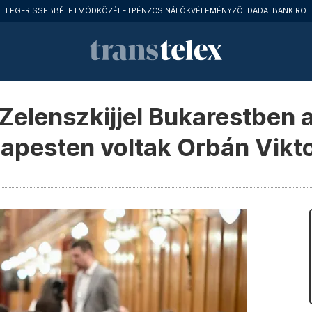
LEGFRISSEBB
ÉLETMÓD
KÖZÉLET
PÉNZCSINÁLÓK
VÉLEMÉNY
ZÖLD
ADATBANK.RO
 Zelenszkijjel Bukarestben
dapesten voltak Orbán Vikt