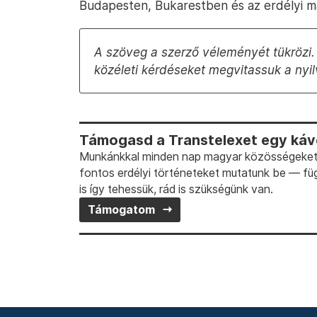
Budapesten, Bukarestben és az erdélyi ma
A szöveg a szerző véleményét tükrözi. 
közéleti kérdéseket megvitassuk a ny
Támogasd a Transtelexet egy kávé
Munkánkkal minden nap magyar közösségeket t
fontos erdélyi történeteket mutatunk be — fü
is így tehessük, rád is szükségünk van.
Támogatom