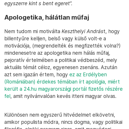
egyszerre kint s bent egeret”.
Apologetika, hálátlan műfaj
Nem tudom mi motiválta
Keszthelyi András
t, hogy
billentyűre kelljen, belső vagy külső volt-e a
motivációja, (megrendelték és megfizették volna?)
mindenesetre az apologetika nem hálás műfaj,
pejoratív értelmében a politikai védbeszéd, mely
aktuális témát céloz, egyenesen zsenáns. Azután
azt sem igazán értem, hogy
ez az Erdélyben
(Romániában) érdekes témában írt apológia, miért
került a 24.hu magyarországi portál fizetős részére
fel
, amit nyilvánvalóan kevés itteni magyar olvas.
Különösen nem egyszerű hitvédelmet elkövetni,
amikor populista módra, nincs dogma, vagy politikai