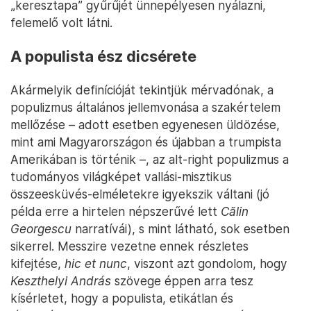
„keresztapa” gyűrűjét ünnepélyesen nyálazni,
felemelő volt látni.
A populista ész dicsérete
Akármelyik definícióját tekintjük mérvadónak, a
populizmus általános jellemvonása a szakértelem
mellőzése – adott esetben egyenesen üldözése,
mint ami Magyarországon és újabban a trumpista
Amerikában is történik –, az alt-right populizmus a
tudományos világképet vallási-misztikus
összeesküvés-elméletekre igyekszik váltani (jó
példa erre a hirtelen népszerűvé lett
Călin
Georgescu
narratívái), s mint látható, sok esetben
sikerrel. Messzire vezetne ennek részletes
kifejtése,
hic et nunc
, viszont azt gondolom, hogy
Keszthelyi András
szövege éppen arra tesz
kísérletet, hogy a populista, etikátlan és