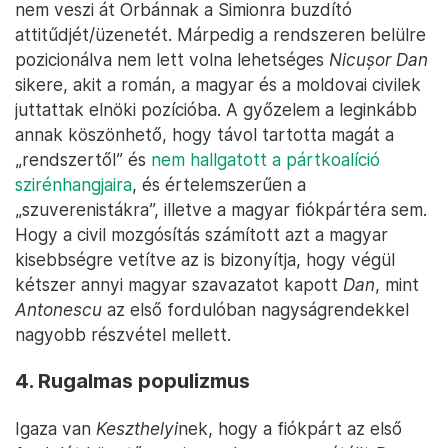
nem veszi át Orbánnak a Simionra buzdító
attitűdjét/üzenetét. Márpedig a rendszeren belülre
pozicionálva nem lett volna lehetséges
Nicușor Dan
sikere, akit a román, a magyar és a moldovai civilek
juttattak elnöki pozícióba. A győzelem a leginkább
annak köszönhető, hogy távol tartotta magát a
„rendszertől” és
nem hallgatott a pártkoalíció
szirénhangjaira
, és értelemszerűen a
„szuverenistákra”, illetve a magyar fiókpártéra sem.
Hogy a civil mozgósítás számított azt a magyar
kisebbségre vetítve az is bizonyítja, hogy végül
kétszer annyi magyar szavazatot kapott
Dan
, mint
Antonescu
az első fordulóban nagyságrendekkel
nagyobb részvétel mellett.
4. Rugalmas populizmus
Igaza van
Keszthelyi
nek, hogy a fiókpárt az első