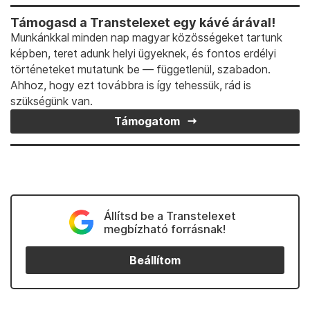
Támogasd a Transtelexet egy kávé árával!
Munkánkkal minden nap magyar közösségeket tartunk
képben, teret adunk helyi ügyeknek, és fontos erdélyi
történeteket mutatunk be — függetlenül, szabadon.
Ahhoz, hogy ezt továbbra is így tehessük, rád is
szükségünk van.
Támogatom
Állítsd be a Transtelexet
megbízható forrásnak!
Beállítom