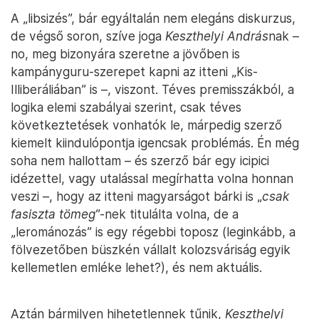
A „libsizés”, bár egyáltalán nem elegáns diskurzus,
de végső soron, szíve joga
Keszthelyi András
nak –
no, meg bizonyára szeretne a jövőben is
kampányguru-szerepet kapni az itteni „Kis-
Illiberáliában” is –, viszont. Téves premisszákból, a
logika elemi szabályai szerint, csak téves
következtetések vonhatók le, márpedig szerző
kiemelt kiindulópontja igencsak problémás. Én még
soha nem hallottam – és szerző bár egy icipici
idézettel, vagy utalással megírhatta volna honnan
veszi –, hogy az itteni magyarságot bárki is „
csak
fasiszta tömeg
”-nek titulálta volna, de a
„lerománozás” is egy régebbi toposz (leginkább, a
fölvezetőben büszkén vállalt kolozsváriság egyik
kellemetlen emléke lehet?), és nem aktuális.
Aztán bármilyen hihetetlennek tűnik,
Keszthelyi