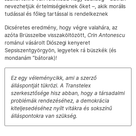
nevezhetjük értelmiségieknek őket –, akik morális
tudással és főleg tartással is rendelkeznek
Dicséretes eredmény, hogy végre valahára, az
azóta Brüsszelbe visszaköltözött,
Crin
Antonescu
románul vásárolt Diószegi kenyeret
Sepsiszentgyörgyön, legyetek rá büszkék (és
mondanám ”bátorak)!
Ez egy véleménycikk, ami a szerző
álláspontját tükrözi. A Transtelex
szerkesztősége hisz abban, hogy a társadalmi
problémák rendezéséhez, a demokrácia
kiteljesedéséhez nyílt vitákra és sokszínű
álláspontokra van szükség.