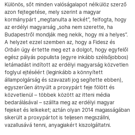
Különös, sőt minden valóságalapot nélkülöz szerző
azon fejtegetése, mely szerint a magyar
kormánypárt „megtanulta a leckét”, felfogta, hogy
az erdélyi magyarság „soha nem szerette, ha
Budapestről mondják meg nekik, hogy mi a helyes”.
A helyzet ezzel szemben az, hogy a Fidesz és
Orbán
úgy értette meg ezt a dolgot, hogy egyfelől
egész pályás populista (egyre inkább szélsőjobbos)
letámadást indított az erdélyi magyarság közvetlen
foglyul ejtéséért (leginkább a könnyített
állampolgárság és szavazati jog segítette ebben),
egyszerűen átnyúlt a proxypárt feje fölött és
közvetlenül – többek között az itteni média
bedarálásával – szállta meg az erdélyi magyar
fejeket és lelkeket; aztán olyan 2014 magasságában
sikerült a proxypártot is teljesen megszállni,
vazallusává tenni, anyagiakért kiszolgáltatni.