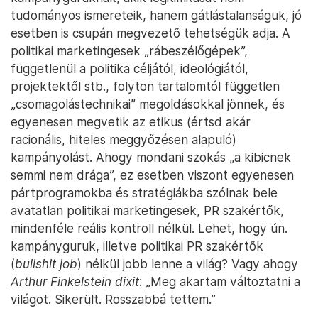
tudományos ismereteik, hanem gátlástalanságuk, jó
esetben is csupán megvezető tehetségük adja. A
politikai marketingesek „rábeszélőgépek”,
függetlenül a politika céljától, ideológiától,
projektektől stb., folyton tartalomtól független
„csomagolástechnikai” megoldásokkal jönnek, és
egyenesen megvetik az etikus (értsd akár
racionális, hiteles meggyőzésen alapuló)
kampányolást. Ahogy mondani szokás „a kibicnek
semmi nem drága”, ez esetben viszont egyenesen
pártprogramokba és stratégiákba szólnak bele
avatatlan politikai marketingesek, PR szakértők,
mindenféle reális kontroll nélkül. Lehet, hogy ún.
kampányguruk, illetve politikai PR szakértők
(
bullshit job
) nélkül jobb lenne a világ? Vagy ahogy
Arthur Finkelstein dixit
: „Meg akartam változtatni a
világot. Sikerült. Rosszabbá tettem.”