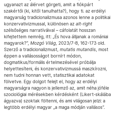
ugyanazt az álérvet görgeti, amit a fiókpárt
szakértői (ki, kitől tanulhatta?), hogy ti. az erdélyi
magyarság tradicionalizmusa azonos lenne a politikai
konzervativizmussal, különösen az
alt-right
szélsőséges narratíváival – cáfolatát hosszan
kifejtettem nemrég, itt: „És hova álljanak a romániai
magyarok?”,
Mozgó Világ
, 2023/7-8, 162-173 old.
Szerző a tradicionalizmust,
mutatis mutandis
, most
éppen a vallásosságot bornírt módon,
dogmatikus/formális értelmezésével próbálja
helyettesíteni, és konzervativizmussá maszkírozni,
nem tudni honnan vett, statisztikai adatokat
fölvetve. Egy dolgot felejt el, hogy az erdélyi
magyarságra nagyon is jellemző az, amit néha jóféle
szociológiai mérésekben kérdésként (Likert-skálába
ágyazva) szoktak föltenni, és ami világosan jelzi: a
legtöbb erdélyi magyar „a maga módján vallásos”.