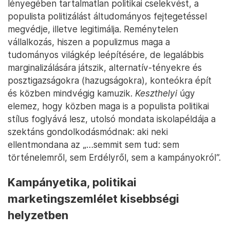
lényegében tartalmatlan politikai cselekvést, a
populista politizálást áltudományos fejtegetéssel
megvédje, illetve legitimálja. Reménytelen
vállalkozás, hiszen a populizmus maga a
tudományos világkép leépítésére, de legalábbis
marginalizálására játszik, alternatív-tényekre és
posztigazságokra (hazugságokra), konteókra épít
és közben mindvégig kamuzik.
Keszthelyi
úgy
elemez, hogy közben maga is a populista politikai
stílus foglyává lesz, utolsó mondata iskolapéldája a
szektáns gondolkodásmódnak: aki neki
ellentmondana az „…semmit sem tud: sem
történelemről, sem Erdélyről, sem a kampányokról”.
Kampányetika, politikai
marketingszemlélet kisebbségi
helyzetben