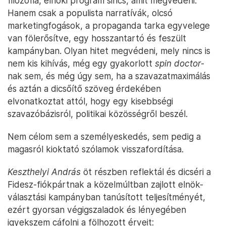
filozófia, elnöki program sincs, amit megvédeni.
Hanem csak a populista narratívák, olcsó
marketingfogások, a propaganda tarka egyvelege
van fölerősítve, egy hosszantartó és feszült
kampányban. Olyan hitet megvédeni, mely nincs is
nem kis kihívás, még egy gyakorlott
spin doctor
-
nak sem, és még úgy sem, ha a szavazatmaximálás
és aztán a dicsőítő szöveg érdekében
elvonatkoztat attól, hogy egy kisebbségi
szavazóbázisról, politikai közösségről beszél.
Nem célom sem a személyeskedés, sem pedig a
magasról kioktató szólamok visszafordítása.
Keszthelyi András
öt részben reflektál és dicséri a
Fidesz-fiókpártnak a közelmúltban zajlott elnök-
választási kampányban tanúsított teljesítményét,
ezért gyorsan végigszaladok és lényegében
igyekszem cáfolni a fölhozott érveit: