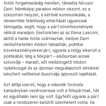
fotók forgalmazásáig menően, támadta
Nicușor
Dan
t. Némiképp paradox módon viszont, ez a
szkizofrén helyzet, a kétfelé kommunikálás, a
mindenféle felelősség elhárítását ugyancsak
támogatja, segíti, hogy a párt következmények
nélküli maradjon. Esetünkben az az
Elena Lasconi
,
akitől a hamis fotók származtak, mellyel
Dan
t
minősíthetetlen módon támadták, politikai
következményekkel járt, ugyanis a hölgy kikerült a
politikából. Míg a fiókpárt – elsősorban annak
szóvivője – maradt, sőt melldöngető módon
nyilatkozgat és az újonnan megválasztott elnökkel
készített
selfie
kkel illusztrálja újdonsült lojalitását.
Azt állítja szerző, hogy a második fordulós
kampányban vezérszerepe volt a fiókpártnak, hát
ez egyáltalán nem így volt. Egyfelől ugyanis a párt
csak a rendszeren belülről üzenhetett volna, ha