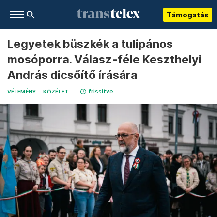
Támogatás
Legyetek büszkék a tulipános
mosóporra. Válasz-féle Keszthelyi
András dicsőítő írására
frissítve
VÉLEMÉNY
KÖZÉLET