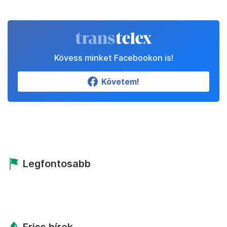
Kövess minket Facebookon is!
Követem!
Legfontosabb