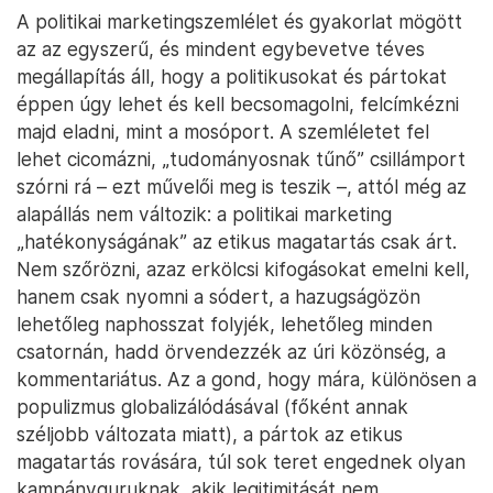
A politikai marketingszemlélet és gyakorlat mögött
az az egyszerű, és mindent egybevetve téves
megállapítás áll, hogy a politikusokat és pártokat
éppen úgy lehet és kell becsomagolni, felcímkézni
majd eladni, mint a mosóport. A szemléletet fel
lehet cicomázni, „tudományosnak tűnő” csillámport
szórni rá – ezt művelői meg is teszik –, attól még az
alapállás nem változik: a politikai marketing
„hatékonyságának” az etikus magatartás csak árt.
Nem szőrözni, azaz erkölcsi kifogásokat emelni kell,
hanem csak nyomni a sódert, a hazugságözön
lehetőleg naphosszat folyjék, lehetőleg minden
csatornán, hadd örvendezzék az úri közönség, a
kommentariátus. Az a gond, hogy mára, különösen a
populizmus globalizálódásával (főként annak
széljobb változata miatt), a pártok az etikus
magatartás rovására, túl sok teret engednek olyan
kampányguruknak, akik legitimitását nem