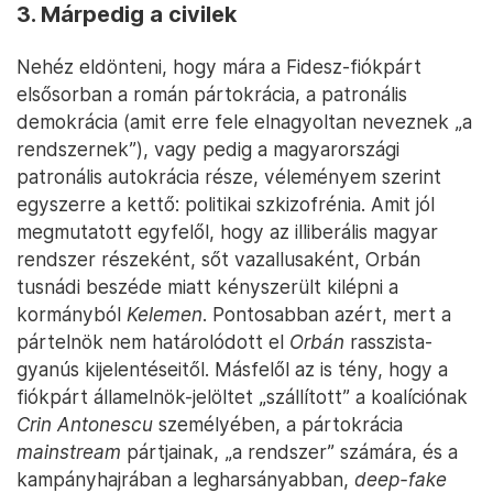
3. Márpedig a civilek
Nehéz eldönteni, hogy mára a Fidesz-fiókpárt
elsősorban a román pártokrácia, a patronális
demokrácia (amit erre fele elnagyoltan neveznek „a
rendszernek”), vagy pedig a magyarországi
patronális autokrácia része, véleményem szerint
egyszerre a kettő: politikai szkizofrénia. Amit jól
megmutatott egyfelől, hogy az illiberális magyar
rendszer részeként, sőt vazallusaként, Orbán
tusnádi beszéde miatt kényszerült kilépni a
kormányból
Kelemen
. Pontosabban azért, mert a
pártelnök nem határolódott el
Orbán
rasszista-
gyanús kijelentéseitől. Másfelől az is tény, hogy a
fiókpárt államelnök-jelöltet „szállított” a koalíciónak
Crin Antonescu
személyében, a pártokrácia
mainstream
pártjainak, „a rendszer” számára, és a
kampányhajrában a legharsányabban,
deep-fake