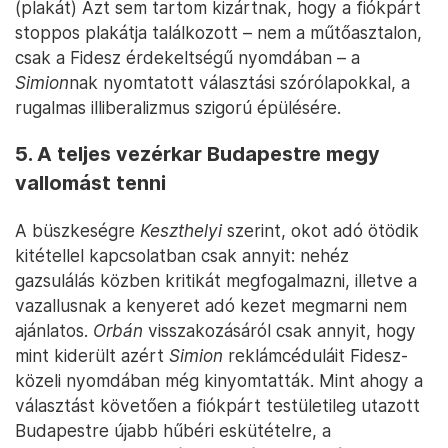
(plakát) Azt sem tartom kizártnak, hogy a fiókpárt
stoppos plakátja találkozott – nem a műtőasztalon,
csak a Fidesz érdekeltségű nyomdában – a
Simion
nak nyomtatott választási szórólapokkal, a
rugalmas illiberalizmus szigorú épülésére.
5. A teljes vezérkar Budapestre megy
vallomást tenni
A büszkeségre
Keszthelyi
szerint, okot adó ötödik
kitétellel kapcsolatban csak annyit: nehéz
gazsulálás közben kritikát megfogalmazni, illetve a
vazallusnak a kenyeret adó kezet megmarni nem
ajánlatos.
Orbán
visszakozásáról csak annyit, hogy
mint kiderült azért
Simion
reklámcéduláit Fidesz-
közeli nyomdában még kinyomtatták. Mint ahogy a
választást követően a fiókpárt testületileg utazott
Budapestre újabb hűbéri eskütételre, a