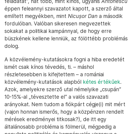
feladatát”, hát több, mint kínos, ugyanis
Antonescu
éppen feleannyi szavazatot kapott, a szerző által
említett megyékben, mint
Nicușor Dan
a második
fordulóban. Valóban sikeresen megvezettek
sokakat a politikai kampánnyal, de hogy erre
büszkének kellene lenniük, az fölöttébb problémás
dolog.
A közvélemény-kutatásokra fogni a hiba eredetét
ismét csak kínos tévedés, ti. – máshol
részletesebben is kifejtettem – a romániai
közvélemény-kutatások alapból
kétes értékűek
.
Azok, amelyekre szerző utal némelyike „csupán”
10-15%-al „tévesztette el” a valós szavazati
arányokat. Nem tudom a fiókpárt cégje(i) mit mért
(vajon honnan ismerős, hogy a közpénzen rendelt
mérések eredményei titkosak?), de itt egy
általánosabb probléma is fölmerül, mégpedig a