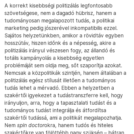
A korrekt kisebbségi politizálás legfontosabb
szövetségese, nem a dagadó hübrisz, hanem a
tudományosan megalapozott tudás, a politikai
marketing pedig jószerével inkompatibilis ezzel.
Sajátos helyzetünkben, amikor a rövidtáv egyben
hosszútáv, hiszen időnk és a népesség, akire a
politizálás irányul vészesen fogy, az állandó és
totális kampányolás a kisebbség egyetlen
problémáját sem oldja meg, sőt szaporítja azokat.
Nemcsak a közpolitikák szintjén, hanem általában a
politizálás egész stílusát illetően a tudományos
tudás lehet a mérvadó. Ebben a helyzetben a
szakértői igyekezet a tudástranszferre kell, hogy
irányuljon, arra, hogy a tapasztalati tudást és a
tudományos tudást integrálja és átfordítsa
szakértői tudássá, ami a politikát megalapozhatja.
Nem
spin doctor
okra, hanem tudós és hiteles
szakértőkre van fölöttébb nagy szükség – bátran