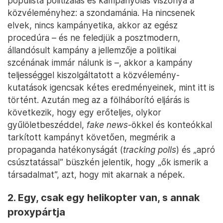
populista politizálás és kampányolás viszonya a
közvéleményhez: a szondamánia. Ha nincsenek
elvek, nincs kampányetika, akkor az egész
procedúra – és ne feledjük a posztmodern,
állandósult kampány a jellemzője a politikai
szcénának immár nálunk is –, akkor a kampány
teljességgel kiszolgáltatott a közvélemény-
kutatások igencsak kétes eredményeinek, mint itt is
történt. Azután meg az a fölháborító eljárás is
következik, hogy egy erőteljes, olykor
gyűlöletbeszéddel,
fake news
-ökkel és konteókkal
tarkított kampányt követően, megmérik a
propaganda hatékonyságát (
tracking polls
) és „apró
csúsztatással” büszkén jelentik, hogy „ők ismerik a
társadalmat”, azt, hogy mit akarnak a népek.
2. Egy, csak egy helikopter van, s annak
proxypártja