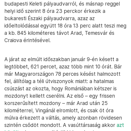
budapesti Keleti pályaudvarról, és másnap reggel
helyi idő szerint 8 óra 23 perckor érkezik a
bukaresti Északi pályaudvarra, azaz az
időeltolódással együtt 18 óra 13 perc alatt teszi meg
a kb. 845 kilométeres távot Arad, Temesvár és
Craiova érintésével.
A járat az elmúlt időszakban január 9-én késett a
legtöbbet, 621 percet, azaz több mint 10 órát. Bár
már Magyarországon 78 perces késést halmozott
fel, állítólag a téli útviszonyok miatt: a hatalmas
csúszást az okozta, hogy Romániában kétszer is
mozdonyt kellett cserélni. Az első – egy frissen
korszerűsített mozdony – már Arad után 25
kilométerrel, Vingánál elromlott, és csak öt óra
múlva érkezett a váltás, amely azonban rövidesen
szintén csődöt mondott. A vasúttársaság akkor
azt