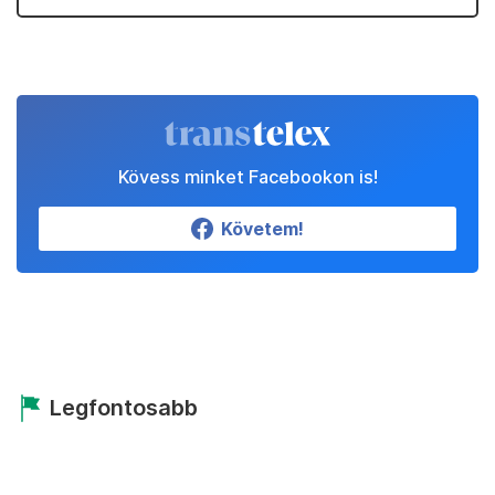
Kövess minket Facebookon is!
Követem!
Legfontosabb