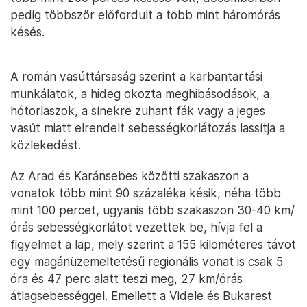
pedig többször előfordult a több mint háromórás
késés.
A román vasúttársaság szerint a karbantartási
munkálatok, a hideg okozta meghibásodások, a
hótorlaszok, a sínekre zuhant fák vagy a jeges
vasút miatt elrendelt sebességkorlátozás lassítja a
közlekedést.
Az Arad és Karánsebes közötti szakaszon a
vonatok több mint 90 százaléka késik, néha több
mint 100 percet, ugyanis több szakaszon 30-40 km/
órás sebességkorlátot vezettek be, hívja fel a
figyelmet a lap, mely szerint a 155 kilométeres távot
egy magánüzemeltetésű regionális vonat is csak 5
óra és 47 perc alatt teszi meg, 27 km/órás
átlagsebességgel. Emellett a Videle és Bukarest