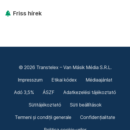
Friss hírek
© 2026 Transtelex – Van Másik Média S.R.L.
Impresszum
Etikai kódex
Médiaajánlat
Adó 3,5%
ÁSZF
Adatkezelési tájékoztató
Sütitájékoztató
Süti beállítások
Termeni și condiții generale
Confidențialitate
Politica cookie-urilor