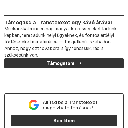
Támogasd a Transtelexet egy kávé árával!
Munkánkkal minden nap magyar közösségeket tartunk
képben, teret adunk helyi ügyeknek, és fontos erdélyi
történeteket mutatunk be — függetlenül, szabadon.
Ahhoz, hogy ezt továbbra is így tehessük, rád is
szükségünk van.
Támogatom
Állítsd be a Transtelexet
megbízható forrásnak!
Beállítom