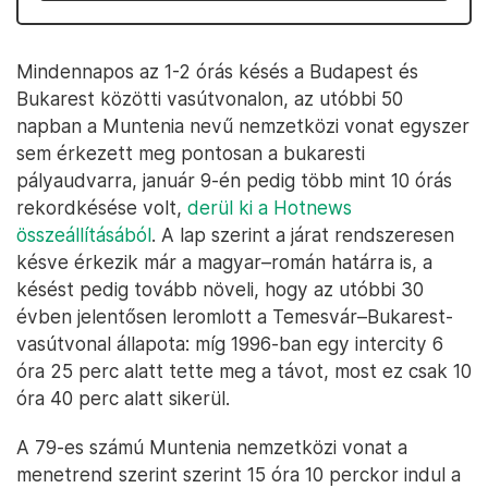
Mindennapos az 1-2 órás késés a Budapest és
Bukarest közötti vasútvonalon, az utóbbi 50
napban a Muntenia nevű nemzetközi vonat egyszer
sem érkezett meg pontosan a bukaresti
pályaudvarra, január 9-én pedig több mint 10 órás
rekordkésése volt,
derül ki a Hotnews
összeállításából
. A lap szerint a járat rendszeresen
késve érkezik már a magyar–román határra is, a
késést pedig tovább növeli, hogy az utóbbi 30
évben jelentősen leromlott a Temesvár–Bukarest-
vasútvonal állapota: míg 1996-ban egy intercity 6
óra 25 perc alatt tette meg a távot, most ez csak 10
óra 40 perc alatt sikerül.
A 79-es számú Muntenia nemzetközi vonat a
menetrend szerint szerint 15 óra 10 perckor indul a