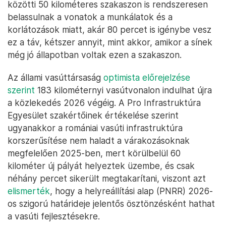
közötti 50 kilométeres szakaszon is rendszeresen
belassulnak a vonatok a munkálatok és a
korlátozások miatt, akár 80 percet is igénybe vesz
ez a táv, kétszer annyit, mint akkor, amikor a sínek
még jó állapotban voltak ezen a szakaszon.
Az állami vasúttársaság
optimista előrejelzése
szerint
183 kilométernyi vasútvonalon indulhat újra
a közlekedés 2026 végéig. A Pro Infrastruktúra
Egyesület szakértőinek értékelése szerint
ugyanakkor a romániai vasúti infrastruktúra
korszerűsítése nem haladt a várakozásoknak
megfelelően 2025-ben, mert körülbelül 60
kilométer új pályát helyeztek üzembe, és csak
néhány percet sikerült megtakarítani, viszont azt
elismerték
, hogy a helyreállítási alap (PNRR) 2026-
os szigorú határideje jelentős ösztönzésként hathat
a vasúti fejlesztésekre.