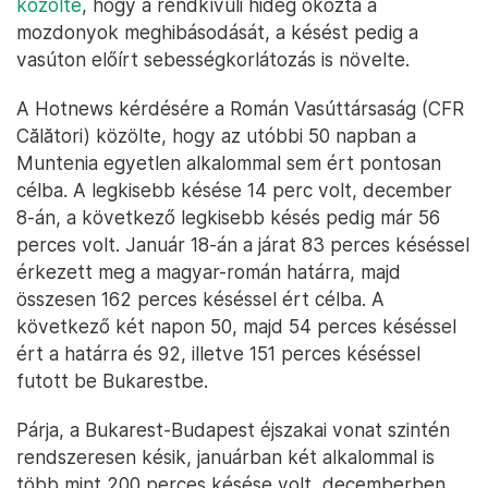
közölte
, hogy a rendkívüli hideg okozta a
mozdonyok meghibásodását, a késést pedig a
vasúton előírt sebességkorlátozás is növelte.
A Hotnews kérdésére a Román Vasúttársaság (CFR
Călători) közölte, hogy az utóbbi 50 napban a
Muntenia egyetlen alkalommal sem ért pontosan
célba. A legkisebb késése 14 perc volt, december
8-án, a következő legkisebb késés pedig már 56
perces volt. Január 18-án a járat 83 perces késéssel
érkezett meg a magyar-román határra, majd
összesen 162 perces késéssel ért célba. A
következő két napon 50, majd 54 perces késéssel
ért a határra és 92, illetve 151 perces késéssel
futott be Bukarestbe.
Párja, a Bukarest-Budapest éjszakai vonat szintén
rendszeresen késik, januárban két alkalommal is
több mint 200 perces késése volt, decemberben