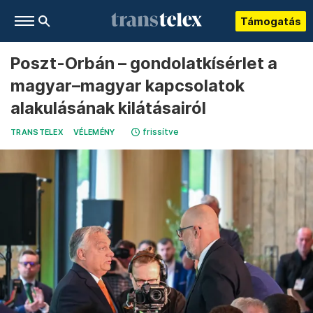
Támogatás
Poszt-Orbán – gondolatkísérlet a
magyar–magyar kapcsolatok
alakulásának kilátásairól
frissítve
TRANSTELEX
VÉLEMÉNY