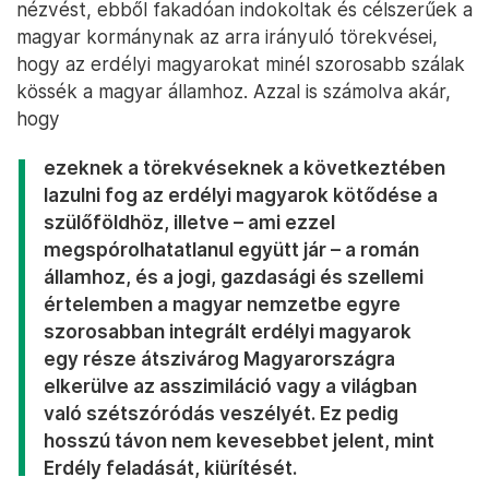
nézvést, ebből fakadóan indokoltak és célszerűek a
magyar kormánynak az arra irányuló törekvései,
hogy az erdélyi magyarokat minél szorosabb szálak
kössék a magyar államhoz. Azzal is számolva akár,
hogy
ezeknek a törekvéseknek a következtében
lazulni fog az erdélyi magyarok kötődése a
szülőföldhöz, illetve – ami ezzel
megspórolhatatlanul együtt jár – a román
államhoz, és a jogi, gazdasági és szellemi
értelemben a magyar nemzetbe egyre
szorosabban integrált erdélyi magyarok
egy része átszivárog Magyarországra
elkerülve az asszimiláció vagy a világban
való szétszóródás veszélyét. Ez pedig
hosszú távon nem kevesebbet jelent, mint
Erdély feladását, kiürítését.