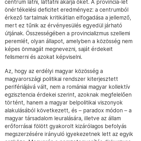
centrum látni, láttatni akarja őket. A provincia-lét
önértékelési deficitet eredményez: a centrumból
érkező tartalmak kritikátlan elfogadása a jellemző,
mert ez tűnik az érvényesülés egyedül járható
útjának. Összességében a provincializmus szellemi
peremlét, olyan állapot, amelyben a közösség nem
képes önmagát megnevezni, saját érdekeit
felismerni és azokat képviselni.
Az, hogy az erdélyi magyar közösség a
magyarországi politikai rendszer kiterjesztett
perifériájává vált, nem a romániai magyar kollektív
egzisztencia érdekei szerint, azoknak megfelelően
történt, hanem a magyar belpolitikai viszonyok
alakulásából következett, és – paradox módon – a
magyar társadalom leuralására, illetve az állam
erőforrásai fölött gyakorolt kizárólagos befolyás
megszerzésére irányuló igyekezetnek lett az egyik