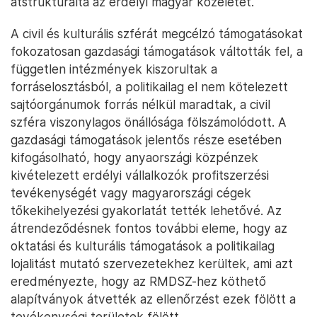
átstrukturálta az erdélyi magyar közéletet.
A civil és kulturális szférát megcélzó támogatásokat
fokozatosan gazdasági támogatások váltották fel, a
független intézmények kiszorultak a
forráselosztásból, a politikailag el nem kötelezett
sajtóorgánumok forrás nélkül maradtak, a civil
szféra viszonylagos önállósága fölszámolódott. A
gazdasági támogatások jelentős része esetében
kifogásolható, hogy anyaországi közpénzek
kivételezett erdélyi vállalkozók profitszerzési
tevékenységét vagy magyarországi cégek
tőkekihelyezési gyakorlatát tették lehetővé. Az
átrendeződésnek fontos további eleme, hogy az
oktatási és kulturális támogatások a politikailag
lojalitást mutató szervezetekhez kerültek, ami azt
eredményezte, hogy az RMDSZ-hez köthető
alapítványok átvették az ellenőrzést ezek fölött a
tevékenységi területek fölött.