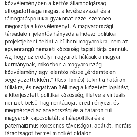
közvéleményben a kettős állampolgárság
elfogadottsága magas, a levélszavazat és a
támogatáspolitikai gyakorlat ezzel szemben
megosztja a közvéleményt. A magyarországi
társadalom jelentős hányada a Fidesz politikai
projektjeként tekint a külhoni magyarokra, nem az
egyenrangú nemzeti közösség tagjait látja bennük.
Az, hogy az erdélyi magyarok hálásak a magyar
kormánynak, miközben a magyarországi
közvélemény egy jelentős része „érdemtelen
segélyezettekként” (Kiss Tamás) tekint a határon
túliakra, és negatívan ítéli meg a kifizetett lojalitást,
a kiterjesztett politikai közösség, illetve a virtuális
nemzet belső fragmentációját eredményezi, és
megmérgezi az anyaországi és a határon túli
magyarok kapcsolatát: a hálapolitika és a
paternalizmus kölcsönös távolságot, apátiát, morális
fáradtságot termel mindkét oldalon.