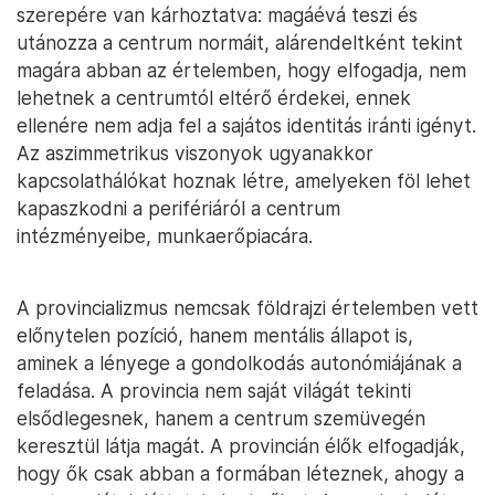
szerepére van kárhoztatva: magáévá teszi és
utánozza a centrum normáit, alárendeltként tekint
magára abban az értelemben, hogy elfogadja, nem
lehetnek a centrumtól eltérő érdekei, ennek
ellenére nem adja fel a sajátos identitás iránti igényt.
Az aszimmetrikus viszonyok ugyanakkor
kapcsolathálókat hoznak létre, amelyeken föl lehet
kapaszkodni a perifériáról a centrum
intézményeibe, munkaerőpiacára.
A provincializmus nemcsak földrajzi értelemben vett
előnytelen pozíció, hanem mentális állapot is,
aminek a lényege a gondolkodás autonómiájának a
feladása. A provincia nem saját világát tekinti
elsődlegesnek, hanem a centrum szemüvegén
keresztül látja magát. A provincián élők elfogadják,
hogy ők csak abban a formában léteznek, ahogy a