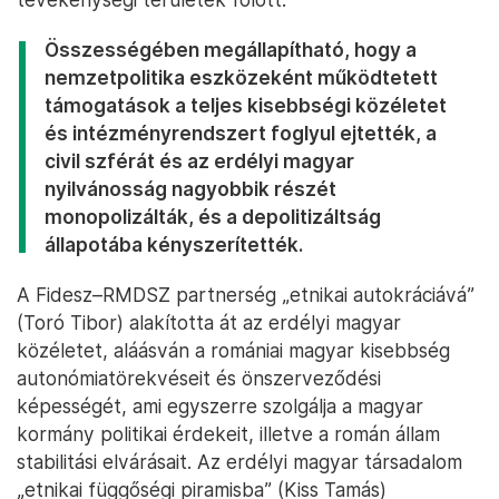
Összességében megállapítható, hogy a
nemzetpolitika eszközeként működtetett
támogatások a teljes kisebbségi közéletet
és intézményrendszert foglyul ejtették, a
civil szférát és az erdélyi magyar
nyilvánosság nagyobbik részét
monopolizálták, és a depolitizáltság
állapotába kényszerítették.
A Fidesz–RMDSZ partnerség „etnikai autokráciává”
(Toró Tibor) alakította át az erdélyi magyar
közéletet, aláásván a romániai magyar kisebbség
autonómiatörekvéseit és önszerveződési
képességét, ami egyszerre szolgálja a magyar
kormány politikai érdekeit, illetve a román állam
stabilitási elvárásait. Az erdélyi magyar társadalom
„etnikai függőségi piramisba” (Kiss Tamás)