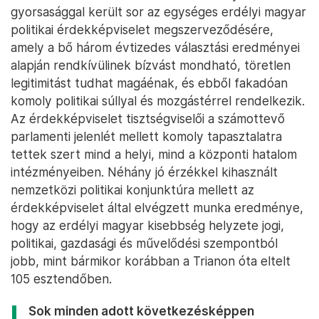
gyorsasággal került sor az egységes erdélyi magyar
politikai érdekképviselet megszerveződésére,
amely a bő három évtizedes választási eredményei
alapján rendkívülinek bízvást mondható, töretlen
legitimitást tudhat magáénak, és ebből fakadóan
komoly politikai súllyal és mozgástérrel rendelkezik.
Az érdekképviselet tisztségviselői a számottevő
parlamenti jelenlét mellett komoly tapasztalatra
tettek szert mind a helyi, mind a központi hatalom
intézményeiben. Néhány jó érzékkel kihasznált
nemzetközi politikai konjunktúra mellett az
érdekképviselet által elvégzett munka eredménye,
hogy az erdélyi magyar kisebbség helyzete jogi,
politikai, gazdasági és művelődési szempontból
jobb, mint bármikor korábban a Trianon óta eltelt
105 esztendőben.
Sok minden adott következésképpen