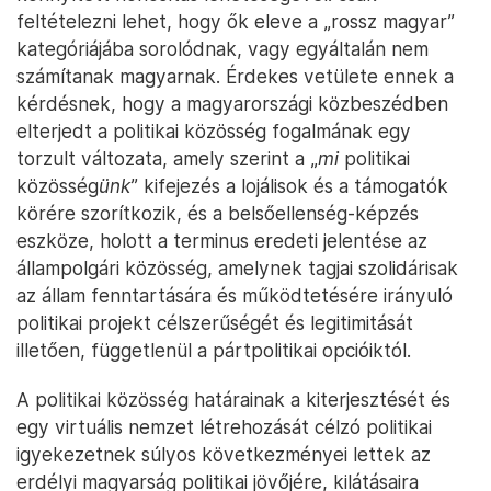
feltételezni lehet, hogy ők eleve a „rossz magyar”
kategóriájába sorolódnak, vagy egyáltalán nem
számítanak magyarnak. Érdekes vetülete ennek a
kérdésnek, hogy a magyarországi közbeszédben
elterjedt a politikai közösség fogalmának egy
torzult változata, amely szerint a „
mi
politikai
közösség
ünk
” kifejezés a lojálisok és a támogatók
körére szorítkozik, és a belsőellenség-képzés
eszköze, holott a terminus eredeti jelentése az
állampolgári közösség, amelynek tagjai szolidárisak
az állam fenntartására és működtetésére irányuló
politikai projekt célszerűségét és legitimitását
illetően, függetlenül a pártpolitikai opcióiktól.
A politikai közösség határainak a kiterjesztését és
egy virtuális nemzet létrehozását célzó politikai
igyekezetnek súlyos következményei lettek az
erdélyi magyarság politikai jövőjére, kilátásaira