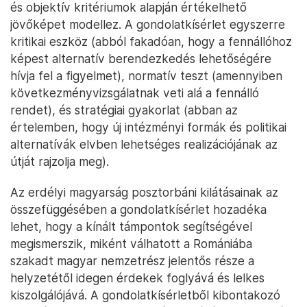
és objektív kritériumok alapján értékelhető
jövőképet modellez. A gondolatkísérlet egyszerre
kritikai eszköz (abból fakadóan, hogy a fennállóhoz
képest alternatív berendezkedés lehetőségére
hívja fel a figyelmet), normatív teszt (amennyiben
következményvizsgálatnak veti alá a fennálló
rendet), és stratégiai gyakorlat (abban az
értelemben, hogy új intézményi formák és politikai
alternatívák elvben lehetséges realizációjának az
útját rajzolja meg).
Az erdélyi magyarság posztorbáni kilátásainak az
összefüggésében a gondolatkísérlet hozadéka
lehet, hogy a kínált támpontok segítségével
megismerszik, miként válhatott a Romániába
szakadt magyar nemzetrész jelentős része a
helyzetétől idegen érdekek foglyává és lelkes
kiszolgálójává. A gondolatkísérletből kibontakozó