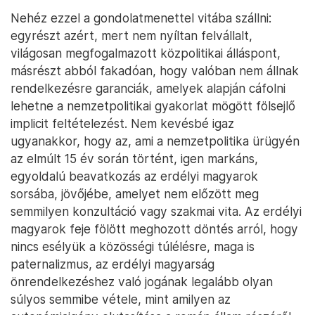
Nehéz ezzel a gondolatmenettel vitába szállni:
egyrészt azért, mert nem nyíltan felvállalt,
világosan megfogalmazott közpolitikai álláspont,
másrészt abból fakadóan, hogy valóban nem állnak
rendelkezésre garanciák, amelyek alapján cáfolni
lehetne a nemzetpolitikai gyakorlat mögött fölsejlő
implicit feltételezést. Nem kevésbé igaz
ugyanakkor, hogy az, ami a nemzetpolitika ürügyén
az elmúlt 15 év során történt, igen markáns,
egyoldalú beavatkozás az erdélyi magyarok
sorsába, jövőjébe, amelyet nem előzött meg
semmilyen konzultáció vagy szakmai vita. Az erdélyi
magyarok feje fölött meghozott döntés arról, hogy
nincs esélyük a közösségi túlélésre, maga is
paternalizmus, az erdélyi magyarság
önrendelkezéshez való jogának legalább olyan
súlyos semmibe vétele, mint amilyen az