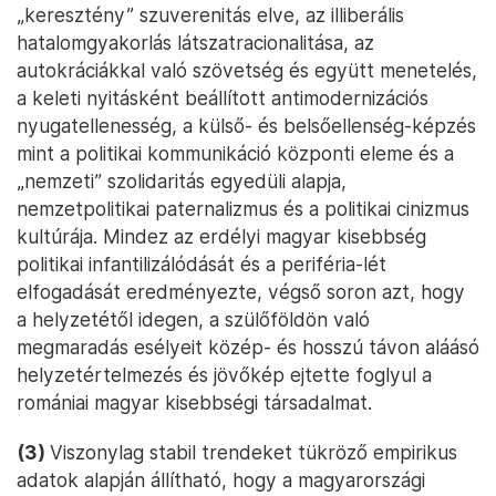
„keresztény” szuverenitás elve, az illiberális
hatalomgyakorlás látszatracionalitása, az
autokráciákkal való szövetség és együtt menetelés,
a keleti nyitásként beállított antimodernizációs
nyugatellenesség, a külső- és belsőellenség-képzés
mint a politikai kommunikáció központi eleme és a
„nemzeti” szolidaritás egyedüli alapja,
nemzetpolitikai paternalizmus és a politikai cinizmus
kultúrája. Mindez az erdélyi magyar kisebbség
politikai infantilizálódását és a periféria-lét
elfogadását eredményezte, végső soron azt, hogy
a helyzetétől idegen, a szülőföldön való
megmaradás esélyeit közép- és hosszú távon aláásó
helyzetértelmezés és jövőkép ejtette foglyul a
romániai magyar kisebbségi társadalmat.
(3)
Viszonylag stabil trendeket tükröző empirikus
adatok alapján állítható, hogy a magyarországi