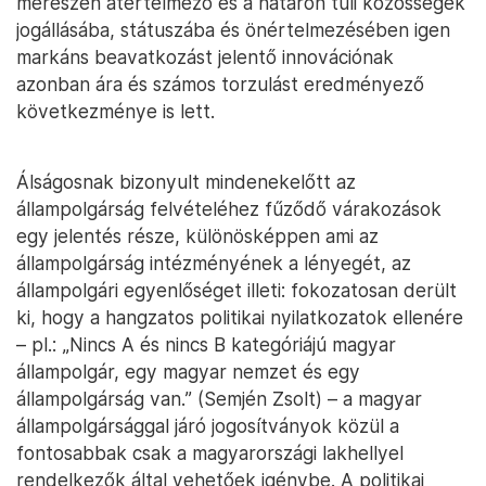
merészen átértelmező és a határon túli közösségek
jogállásába, státuszába és önértelmezésében igen
markáns beavatkozást jelentő innovációnak
azonban ára és számos torzulást eredményező
következménye is lett.
Álságosnak bizonyult mindenekelőtt az
állampolgárság felvételéhez fűződő várakozások
egy jelentés része, különösképpen ami az
állampolgárság intézményének a lényegét, az
állampolgári egyenlőséget illeti: fokozatosan derült
ki, hogy a hangzatos politikai nyilatkozatok ellenére
– pl.: „Nincs A és nincs B kategóriájú magyar
állampolgár, egy magyar nemzet és egy
állampolgárság van.” (Semjén Zsolt) – a magyar
állampolgársággal járó jogosítványok közül a
fontosabbak csak a magyarországi lakhellyel
rendelkezők által vehetőek igénybe. A politikai