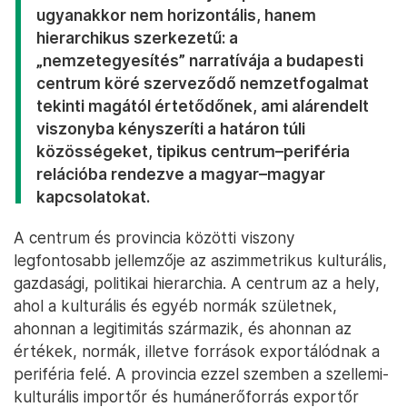
ugyanakkor nem horizontális, hanem
hierarchikus szerkezetű: a
„nemzetegyesítés” narratívája a budapesti
centrum köré szerveződő nemzetfogalmat
tekinti magától értetődőnek, ami alárendelt
viszonyba kényszeríti a határon túli
közösségeket, tipikus centrum–periféria
relációba rendezve a magyar–magyar
kapcsolatokat.
A centrum és provincia közötti viszony
legfontosabb jellemzője az aszimmetrikus kulturális,
gazdasági, politikai hierarchia. A centrum az a hely,
ahol a kulturális és egyéb normák születnek,
ahonnan a legitimitás származik, és ahonnan az
értékek, normák, illetve források exportálódnak a
periféria felé. A provincia ezzel szemben a szellemi-
kulturális importőr és humánerőforrás exportőr