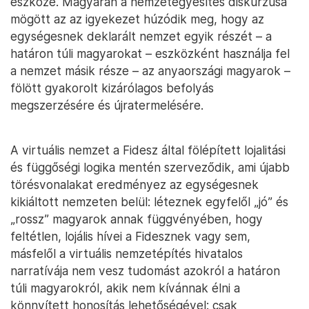
eszköze. Magyarán a nemzetegyesítés diskurzusa
mögött az az igyekezet húzódik meg, hogy az
egységesnek deklarált nemzet egyik részét – a
határon túli magyarokat – eszközként használja fel
a nemzet másik része – az anyaországi magyarok –
fölött gyakorolt kizárólagos befolyás
megszerzésére és újratermelésére.
A virtuális nemzet a Fidesz által fölépített lojalitási
és függőségi logika mentén szerveződik, ami újabb
törésvonalakat eredményez az egységesnek
kikiáltott nemzeten belül: léteznek egyfelől „jó” és
„rossz” magyarok annak függvényében, hogy
feltétlen, lojális hívei a Fidesznek vagy sem,
másfelől a virtuális nemzetépítés hivatalos
narratívája nem vesz tudomást azokról a határon
túli magyarokról, akik nem kívánnak élni a
könnyített honosítás lehetőségével: csak