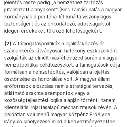
jelentős része pedig „a nemzethez tartozás
jutalmazott alanyaként” (Kiss Tamás) hálás a magyar
kormánynak a periféria-lét kínálta viszonylagos
biztonságért és az önkorlátozó, adottságaiktól
idegen érdekeket tükröző lehetőségekért.
(2)
A támogatáspolitikák a lojalitásképzés és
számonkérés látványosan hatékony eszközeiként
szolgálták az elmúlt másfél évtized során a magyar
nemzetpolitikai célkitűzéseket: a támogatások célja
formálisan a nemzetépítés, valójában a lojalitás
ösztönzése és honorálása volt. A magyar állami
erőforrások elosztása nem a stratégiai tervezés,
átlátható szakmai szempontok vagy a
közösségfejlesztési logika alapján történt, hanem
klienteláris, lojalitásalapú mechanizmusok révén. A
példátlan volumenű magyar közpénz Erdélybe
irányuló kihelyezése mind a kedvezményezettek