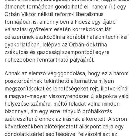
átmenet formájában gondolható el, hanem (iii) egy
Orbán Viktor nélküli reform-illiberalizmus
formájában is, amennyiben a Fidesz egy újabb
választási győzelem esetén korrekciókat lát
célszerűnek eszközölni a korábbi hatalomtechnikai
gyakorlatában, lelépve az Orbán-doktrína
zsákutcás és gazdasági szempontból egyre
nehezebben fenntartható pályájáról.
Annak az elemző végiggondolása, hogy ez a három
posztorbáninak tekinthető alternatíva milyen
megszorításokat és lehetőségeket rejt, illetve kínál
a magyar–magyar viszonyrendszer új alapokra való
helyezése számára, méltó feladat volna minden
bizonnyal, ám egy erre irányuló próbálkozás
szétfeszítené ennek az írásnak a kereteit. A soron
következőkben előterjesztett álláspont célja egy
gondolatkísérlet segítségével felvázolni azt az