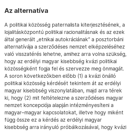
Az alternatíva
A politikai közösség paternalista kiterjesztésének, a
lojalitásközpontú politikai racionalitásnak és az ezek
által generált „etnikai autokráciának” a posztorbáni
alternatívája a szerződéses nemzet elképzeléséhez
való visszatérés lehetne, amihez arra volna szükség,
hogy az erdélyi magyar kisebbség kvázi politikai
közösségként fogja fel és szervezze meg önmagát.
A soron következőkben előbb (1) a kvázi önálló
politikai közösség kérdését tekintem át az erdélyi
magyar kisebbség viszonylatában, majd arra térek
ki, hogy (2) mit feltételezne a szerződéses magyar
nemzet koncepciója alapján intézményesíteni a
magyar–magyar kapcsolatokat, illetve hogy miként
függ össze ez a kérdés az erdélyi magyar
kisebbség arra irányuló próbálkozásával, hogy kvázi