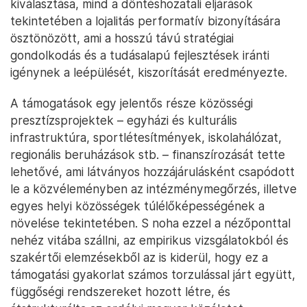
kiválasztása, mind a döntéshozatali eljárások
tekintetében a lojalitás performatív bizonyítására
ösztönözött, ami a hosszú távú stratégiai
gondolkodás és a tudásalapú fejlesztések iránti
igénynek a leépülését, kiszorítását eredményezte.
A támogatások egy jelentős része közösségi
presztízsprojektek – egyházi és kulturális
infrastruktúra, sportlétesítmények, iskolahálózat,
regionális beruházások stb. – finanszírozását tette
lehetővé, ami látványos hozzájárulásként csapódott
le a közvéleményben az intézménymegőrzés, illetve
egyes helyi közösségek túlélőképességének a
növelése tekintetében. S noha ezzel a nézőponttal
nehéz vitába szállni, az empirikus vizsgálatokból és
szakértői elemzésekből az is kiderül, hogy ez a
támogatási gyakorlat számos torzulással járt együtt,
függőségi rendszereket hozott létre, és