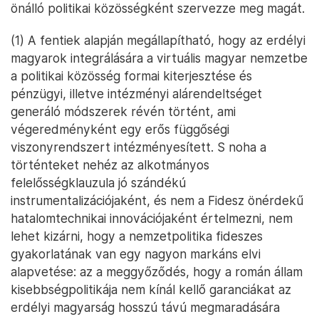
önálló politikai közösségként szervezze meg magát.
(1) A fentiek alapján megállapítható, hogy az erdélyi
magyarok integrálására a virtuális magyar nemzetbe
a politikai közösség formai kiterjesztése és
pénzügyi, illetve intézményi alárendeltséget
generáló módszerek révén történt, ami
végeredményként egy erős függőségi
viszonyrendszert intézményesített. S noha a
történteket nehéz az alkotmányos
felelősségklauzula jó szándékú
instrumentalizációjaként, és nem a Fidesz önérdekű
hatalomtechnikai innovációjaként értelmezni, nem
lehet kizárni, hogy a nemzetpolitika fideszes
gyakorlatának van egy nagyon markáns elvi
alapvetése: az a meggyőződés, hogy a román állam
kisebbségpolitikája nem kínál kellő garanciákat az
erdélyi magyarság hosszú távú megmaradására