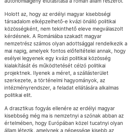
autonómiaigény elutasítása a román állam részéről.
Holott az, hogy az erdélyi magyar kisebbségi
társadalom elképzelhető-e kvázi önálló politikai
közösségként, nem tekinthető eleve megválaszolt
kérdésnek. A Romániába szakadt magyar
nemzetrész számos olyan adottsággal rendelkezik a
mai napig, amelyek fontos előfeltételei annak, hogy
esélyei legyenek egy kvázi politikai közösség
kialakítását és működtetését célzó politikai
projektnek. Ilyenek a méret, a szállásterület
szerkezete, a történelmi hagyományok, az
intézményrendszer, a feladat ellátására alkalmas
politikai elit.
A drasztikus fogyás ellenére az erdélyi magyar
kisebbség még ma is nemzetnyi a szónak abban az
értelmében, hogy Európában közel tucatnyi olyan
állam létezik, amelynek a népessége kisebb az