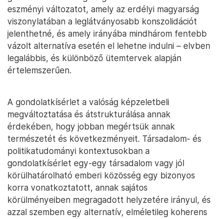
eszményi változatot, amely az erdélyi magyarság
viszonylatában a leglátványosabb konszolidációt
jelenthetné, és amely irányába mindhárom fentebb
vázolt alternatíva esetén el lehetne indulni – elvben
legalábbis, és különböző ütemtervek alapján
értelemszerűen.
A gondolatkísérlet a valóság képzeletbeli
megváltoztatása és átstrukturálása annak
érdekében, hogy jobban megértsük annak
természetét és következményeit. Társadalom- és
politikatudományi kontextusokban a
gondolatkísérlet egy-egy társadalom vagy jól
körülhatárolható emberi közösség egy bizonyos
korra vonatkoztatott, annak sajátos
körülményeiben megragadott helyzetére irányul, és
azzal szemben egy alternatív, elméletileg koherens