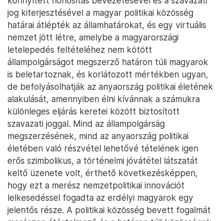
könnyített honosítás bevezetésével és a szavazati
jog kiterjesztésével a magyar politikai közösség
határai átlépték az államhatárokat, és egy virtuális
nemzet jött létre, amelybe a magyarországi
letelepedés feltételéhez nem kötött
állampolgárságot megszerző határon túli magyarok
is beletartoznak, és korlátozott mértékben ugyan,
de befolyásolhatják az anyaország politikai életének
alakulását, amennyiben élni kívánnak a számukra
különleges eljárás keretei között biztosított
szavazati joggal. Mind az állampolgárság
megszerzésének, mind az anyaország politikai
életében való részvétel lehetővé tételének igen
erős szimbolikus, a történelmi jóvátétel látszatát
keltő üzenete volt, érthető következésképpen,
hogy ezt a merész nemzetpolitikai innovációt
lelkesedéssel fogadta az erdélyi magyarok egy
jelentős része. A politikai közösség bevett fogalmát