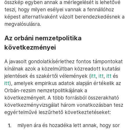
összkép egyben annak a mérlegelését is lehetővé
teszi, hogy milyen esélyei vannak a fennállóhoz
képest alternatívaként vázolt berendezkedésnek a
megvalósulásra.
Az orbáni nemzetpolitika
következményei
A javasolt gondolatkísérlethez fontos támpontokat
kínálnak azok a közelmúltban közreadott kutatási
jelentések és szakértői vélemények (
itt
,
itt
,
itt
és
itt
), amelyek empirikus adatok alapján értékelik az
Orbán-rezsim nemzetpolitikájának a
következményeit. A több forrásból összerakható
következményvizsgálat három vonatkozásban tesz
egyértelművé leszűrhető következtetéseket:
milyen ára és hozadéka lett annak, hogy sor