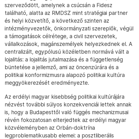
szerveződött, amelynek a csúcsán a Fidesz
található, alatta az RMDSZ mint stratégiai partner
és helyi közvetítő, a következő szinten az
intézményvezetők, önkormányzati szereplők, végül
a támogatások célrétege, a civil szervezetek,
vállalkozások, magánszemélyek helyezkednek el. A
centralizált, egypólusú közéletben normává vált a
lojalitás: a lojalitás jutalmazása és a függetlenség
büntetése a jellemző, ami az öncenzúrára és a
politikai konformizmusra alapozó politikai kultúra
meggyökerezését eredményezte.
Az erdélyi magyar kisebbség politikai kultúrájára
nézvést további súlyos konzekvenciái lettek annak
is, hogy a Budapesttől való függés mechanizmusai
révén fokozatosan elterjedtek az erdélyi magyar
közvéleményben az Orbán-doktrína
legproblematikusabb elemei: a posztliberális