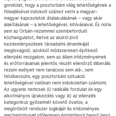
gondolat, hogy a posztorbáni világ lehetőségének a
fölsejlésével indokolt számot vetni a magyar–
magyar kapcsolatok átalakulásának – vagy akár
alakításának – a lehetőségével, kihívásaival. És noha
sem az Orbán-rezsimmel szembeforduló
közhangulatot, illetve az alulról jövő
kezdeményezések társadalmi dinamikáját
meglovagoló, azokból módszeresen építkező
ellenzéki mozgalom, sem az állam intézményeinek
és erőforrásainak jelentős részét ellenőrző illiberális
rezsim esélyeit nem tanácsos sem alá-, sem
felülbecsülni, egy posztorbáni szituáció
lehetőségével valóban nem indokolatlan számolni.
Az ugyanis nemcsak (i) radikális fordulat és egy
alkotmányos újrakezdés vagy (ii) az ellenzék
kategorikus győzelmét követő óvatos, a
megörökölt rendszer logikáját és intézményes
mechanizmusait időlegesen érintetlenül hagyó lassú