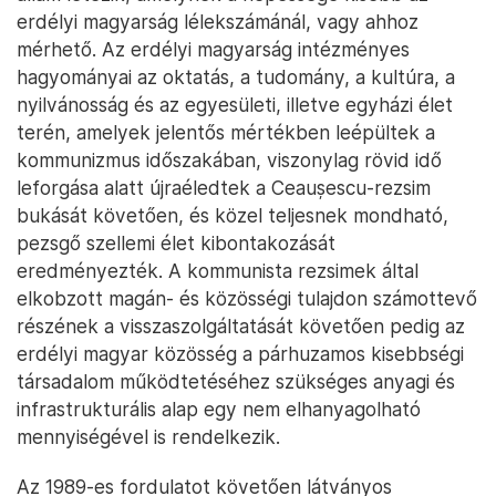
erdélyi magyarság lélekszámánál, vagy ahhoz
mérhető. Az erdélyi magyarság intézményes
hagyományai az oktatás, a tudomány, a kultúra, a
nyilvánosság és az egyesületi, illetve egyházi élet
terén, amelyek jelentős mértékben leépültek a
kommunizmus időszakában, viszonylag rövid idő
leforgása alatt újraéledtek a Ceaușescu-rezsim
bukását követően, és közel teljesnek mondható,
pezsgő szellemi élet kibontakozását
eredményezték. A kommunista rezsimek által
elkobzott magán- és közösségi tulajdon számottevő
részének a visszaszolgáltatását követően pedig az
erdélyi magyar közösség a párhuzamos kisebbségi
társadalom működtetéséhez szükséges anyagi és
infrastrukturális alap egy nem elhanyagolható
mennyiségével is rendelkezik.
Az 1989-es fordulatot követően látványos