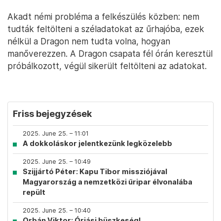
Akadt némi probléma a felkészülés közben: nem
tudták feltölteni a széladatokat az űrhajóba, ezek
nélkül a Dragon nem tudta volna, hogyan
manőverezzen. A Dragon csapata fél órán keresztül
próbálkozott, végül sikerült feltölteni az adatokat.
Friss bejegyzések
2025. June 25. – 11:01
A dokkoláskor jelentkezünk legközelebb
2025. June 25. – 10:49
Szijjártó Péter: Kapu Tibor missziójával
Magyarország a nemzetközi űripar élvonalába
repült
2025. June 25. – 10:40
Orbán Viktor: Óriási büszkeség!