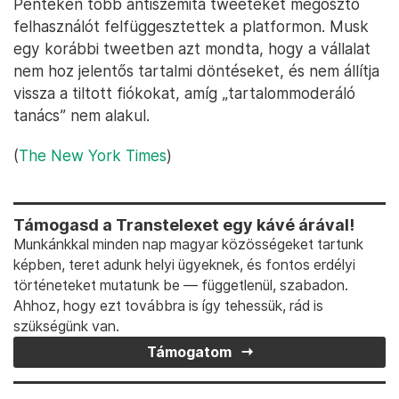
Pénteken több antiszemita tweeteket megosztó
felhasználót felfüggesztettek a platformon. Musk
egy korábbi tweetben azt mondta, hogy a vállalat
nem hoz jelentős tartalmi döntéseket, és nem állítja
vissza a tiltott fiókokat, amíg „tartalommoderáló
tanács” nem alakul.
(
The New York Times
)
Támogasd a Transtelexet egy kávé árával!
Munkánkkal minden nap magyar közösségeket tartunk
képben, teret adunk helyi ügyeknek, és fontos erdélyi
történeteket mutatunk be — függetlenül, szabadon.
Ahhoz, hogy ezt továbbra is így tehessük, rád is
szükségünk van.
Támogatom