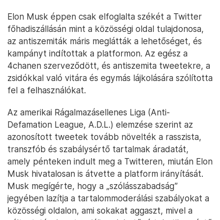
Elon Musk éppen csak elfoglalta székét a Twitter
főhadiszállásán mint a közösségi oldal tulajdonosa,
az antiszemiták máris meglátták a lehetőséget, és
kampányt indítottak a platformon. Az egész a
4chanen szerveződött, és antiszemita tweetekre, a
zsidókkal való vitára és egymás lájkolására szólította
fel a felhasználókat.
Az amerikai Rágalmazásellenes Liga (Anti-
Defamation League, A.D.L.) elemzése szerint az
azonosított tweetek tovább növelték a rasszista,
transzfób és szabálysértő tartalmak áradatát,
amely pénteken indult meg a Twitteren, miután Elon
Musk hivatalosan is átvette a platform irányítását.
Musk megígérte, hogy a „szólásszabadság”
jegyében lazítja a tartalommoderálási szabályokat a
közösségi oldalon, ami sokakat aggaszt, mivel a