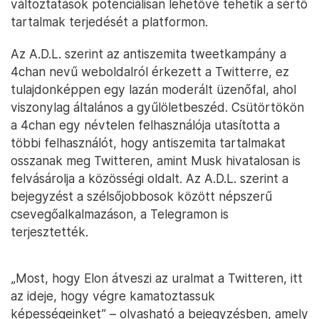
változtatások potenciálisan lehetővé tehetik a sértő
tartalmak terjedését a platformon.
Az A.D.L. szerint az antiszemita tweetkampány a
4chan nevű weboldalról érkezett a Twitterre, ez
tulajdonképpen egy lazán moderált üzenőfal, ahol
viszonylag általános a gyűlöletbeszéd. Csütörtökön
a 4chan egy névtelen felhasználója utasította a
többi felhasználót, hogy antiszemita tartalmakat
osszanak meg Twitteren, amint Musk hivatalosan is
felvásárolja a közösségi oldalt. Az A.D.L. szerint a
bejegyzést a szélsőjobbosok között népszerű
csevegőalkalmazáson, a Telegramon is
terjesztették.
„Most, hogy Elon átveszi az uralmat a Twitteren, itt
az ideje, hogy végre kamatoztassuk
képességeinket” – olvasható a bejegyzésben, amely