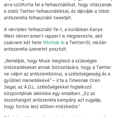
arra szólította fel a felhasználókat, hogy vitázzanak
a zsidó Twitter-felhasználókkal, és lájkolják a többi
antiszemita felhasználó tweetjét.
A névtelen felhasználó Ye-t, a korábban Kanye
West néven ismert rappert is megnevezte, akit
csaknem két hete
tiltottak ki
a Twitterről, miután
antiszemita üzenetet posztolt.
„Reméljük, hogy Musk megteszi a szükséges
intézkedéseket annak biztosítására, hogy a Twitter
ne váljon az antiszemitizmus, a szélsőségesség és a
gyűlölet menedékévé” – írta a Timesnak Oren
Segal, az A.D.L. szélsőségekkel foglalkozó
központjának alelnöke egy emailben. „Ez az
összehangolt antiszemita kampány azt sugallja,
hogy fontos lesz időben intézkedni.”