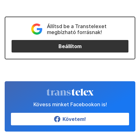
Állítsd be a Transtelexet
megbízható forrásnak!
Beállítom
Kövess minket Facebookon is!
Követem!