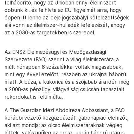
felháborító, hogy az Unióban ennyi élelmiszert
dobunk ki, és felhívta az EU figyelmét arra, hogy
éppen itt lenne az ideje jogszabályi kötelezettségek
alá vonni az élelmiszer-hulladék lefelezését, ahogy
az a 2030-as targetekben is szerepel.
Az ENSZ Élelmezésügyi és Mezőgazdasági
Szervezete (FAO) szerint a világ élelmiszerárai a
múlt hónapban 8 százalékkal voltak magasabbak,
mint egy évvel ezelőtt, részben az ukrajnai háború
miatt. A búza, a kukorica és a szójabab ára idén még
a 2008-as pénzügyi világválság csúcsán tapasztalt
rekordokat is felülmúlta.
A The Guardian idézi Abdolreza Abbassiant, a FAO
korábbi vezető közgazdászát, gabonapiaci elemzőt,
aki azt mondja: az olcsó élelmiszeráraknak végleg
lőttek, valószínűleg az orosz–ukrán háború után is