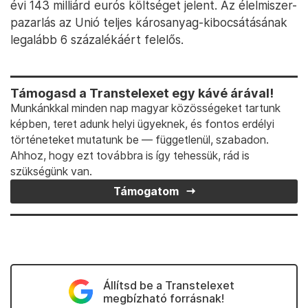
évi 143 milliárd eurós költséget jelent. Az élelmiszer-
pazarlás az Unió teljes károsanyag-kibocsátásának
legalább 6 százalékáért felelős.
Támogasd a Transtelexet egy kávé árával!
Munkánkkal minden nap magyar közösségeket tartunk
képben, teret adunk helyi ügyeknek, és fontos erdélyi
történeteket mutatunk be — függetlenül, szabadon.
Ahhoz, hogy ezt továbbra is így tehessük, rád is
szükségünk van.
Támogatom
Állítsd be a Transtelexet
megbízható forrásnak!