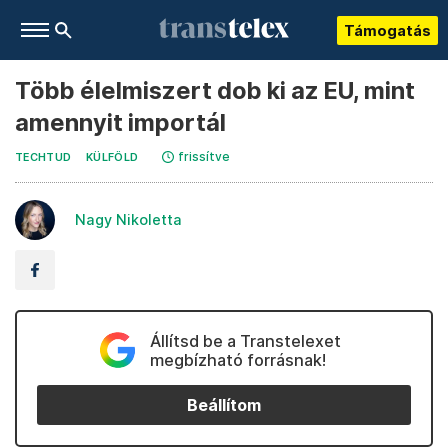
Támogatás
Több élelmiszert dob ki az EU, mint
amennyit importál
frissítve
TECHTUD
KÜLFÖLD
Nagy Nikoletta
Állítsd be a Transtelexet
megbízható forrásnak!
Beállítom