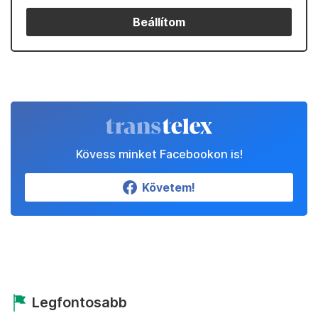
Beállítom
Kövess minket Facebookon is!
Követem!
Legfontosabb