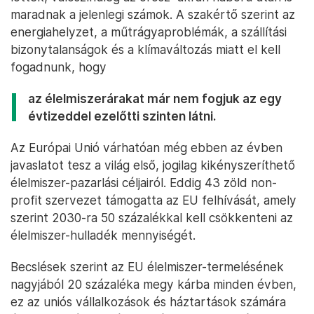
maradnak a jelenlegi számok. A szakértő szerint az
energiahelyzet, a műtrágyaproblémák, a szállítási
bizonytalanságok és a klímaváltozás miatt el kell
fogadnunk, hogy
az élelmiszerárakat már nem fogjuk az egy
évtizeddel ezelőtti szinten látni.
Az Európai Unió várhatóan még ebben az évben
javaslatot tesz a világ első, jogilag kikényszeríthető
élelmiszer-pazarlási céljairól. Eddig 43 zöld non-
profit szervezet támogatta az EU felhívását, amely
szerint 2030-ra 50 százalékkal kell csökkenteni az
élelmiszer-hulladék mennyiségét.
Becslések szerint az EU élelmiszer-termelésének
nagyjából 20 százaléka megy kárba minden évben,
ez az uniós vállalkozások és háztartások számára