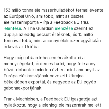
153 millió tonna élelmiszerhulladékot termel évente
az Európai Unió, ami több, mint az összes
élelmiszerimportja – írja a Feedback EU friss
jelentése
. A The Guardian
elemzése
szerint ez
duplája az eddig becsült értéknek, és 15 millió
tonnával több, mint amennyi élelmiszer egyáltalán
érkezik az Unióba.
Hogy még jobban lehessen érzékeltetni a
mennyiségeket, érdemes tudni, hogy fele annyi
búzát dobunk ki minden évben, mint amennyit az
Európa éléskamrájának nevezett Ukrajna
békeidőben exportál, és negyede az EU egyéb
gabonaexportjának.
Frank Mechielsen, a Feedback EU igazgatója azt
nyilatkozta, hogy a jelenlegi élelmiszerárak mellett