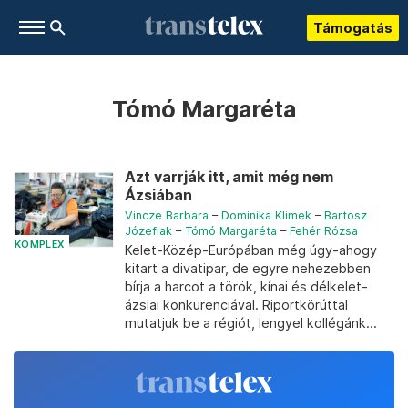
Támogatás
Tómó Margaréta
Azt varrják itt, amit még nem
Ázsiában
Vincze Barbara
–
Dominika Klimek
–
Bartosz
Józefiak
–
Tómó Margaréta
–
Fehér Rózsa
KOMPLEX
Kelet-Közép-Európában még úgy-ahogy
kitart a divatipar, de egyre nehezebben
bírja a harcot a török, kínai és délkelet-
ázsiai konkurenciával. Riportkörúttal
mutatjuk be a régiót, lengyel kollégánk...