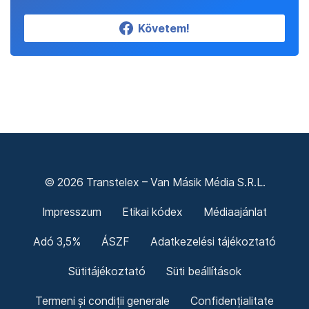
Követem!
© 2026 Transtelex – Van Másik Média S.R.L.
Impresszum
Etikai kódex
Médiaajánlat
Adó 3,5%
ÁSZF
Adatkezelési tájékoztató
Sütitájékoztató
Süti beállítások
Termeni și condiții generale
Confidențialitate