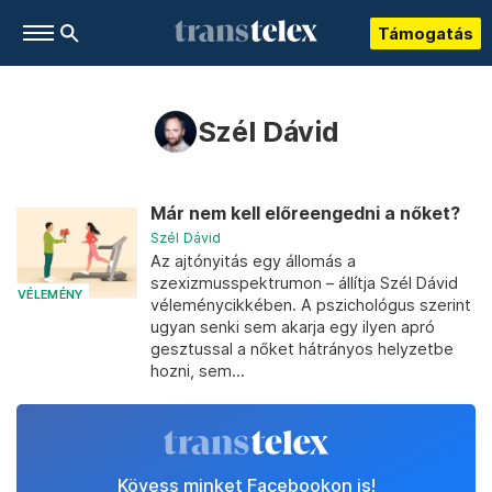
Támogatás
Szél Dávid
Már nem kell előreengedni a nőket?
Szél Dávid
Az ajtónyitás egy állomás a
szexizmusspektrumon – állítja Szél Dávid
VÉLEMÉNY
véleménycikkében. A pszichológus szerint
ugyan senki sem akarja egy ilyen apró
gesztussal a nőket hátrányos helyzetbe
hozni, sem...
Kövess minket Facebookon is!