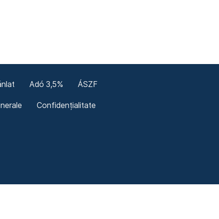
nlat
Adó 3,5%
ÁSZF
enerale
Confidențialitate