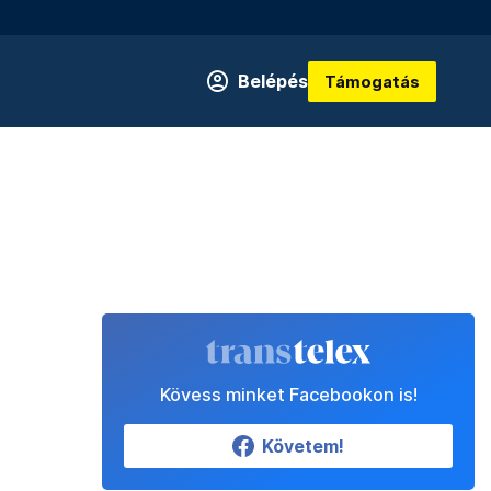
Belépés
Támogatás
Kövess minket Facebookon is!
Követem!