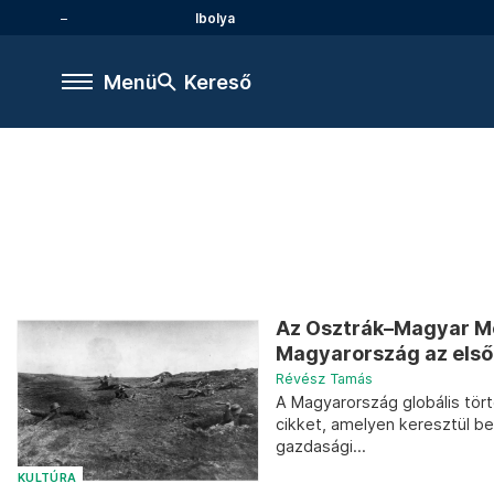
Ibolya
Menü
Kereső
Az Osztrák–Magyar Mo
Magyarország az első g
Révész Tamás
A Magyarország globális tör
cikket, amelyen keresztül be
gazdasági...
KULTÚRA