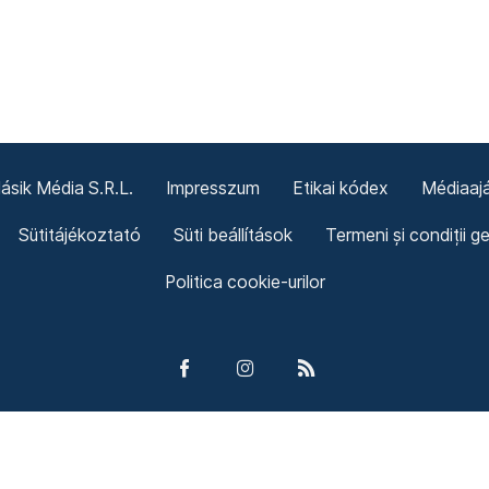
sik Média S.R.L.
Impresszum
Etikai kódex
Médiaajá
Sütitájékoztató
Süti beállítások
Termeni și condiții g
Politica cookie-urilor