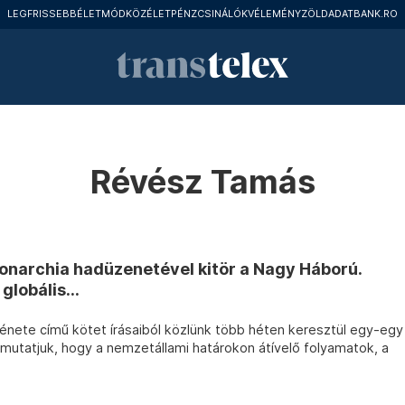
LEGFRISSEBB
ÉLETMÓD
KÖZÉLET
PÉNZCSINÁLÓK
VÉLEMÉNY
ZÖLD
ADATBANK.RO
Révész Tamás
narchia hadüzenetével kitör a Nagy Háború.
lobális...
ténete című kötet írásaiból közlünk több héten keresztül egy-egy
mutatjuk, hogy a nemzetállami határokon átívelő folyamatok, a