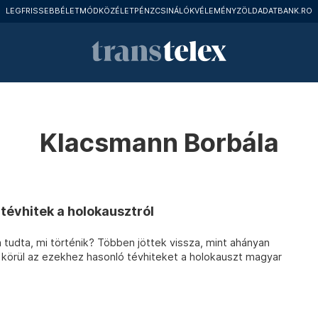
LEGFRISSEBB
ÉLETMÓD
KÖZÉLET
PÉNZCSINÁLÓK
VÉLEMÉNY
ZÖLD
ADATBANK.RO
Klacsmann Borbála
tévhitek a holokausztról
tudta, mi történik? Többen jöttek vissza, mint ahányan
k körül az ezekhez hasonló tévhiteket a holokauszt magyar