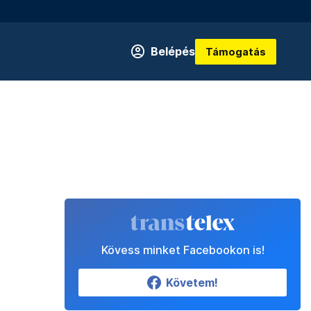
Belépés
Támogatás
Kövess minket Facebookon is!
Követem!