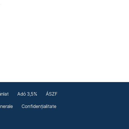
nlat
Adó 3,5%
ÁSZF
enerale
Confidențialitate