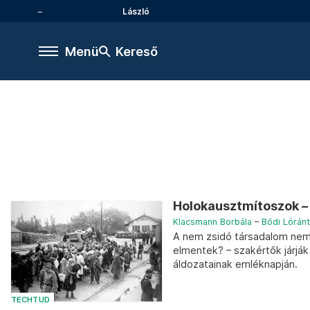
László
Menü
Kereső
Holokausztmítoszok – 
Klacsmann Borbála
–
Bódi Lóránt
A nem zsidó társadalom nem 
elmentek? – szakértők járjá
áldozatainak emléknapján.
TECHTUD