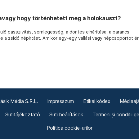
 avagy hogy történhetett meg a holokauszt?
lő passzivitás, semlegesség, a döntés elhárítása, a parancs
te a zsidó népirtást. Amikor egy-egy vallási vagy népcsoportot ér
sik Média S.R.L.
Impresszum
Etikai kódex
Médiaajá
Sütitájékoztató
Süti beállítások
Termeni și condiții g
Politica cookie-urilor