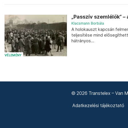
„Passzív szemlélők” –
Klacsmann Borbála
A holokauszt kapcsán felmerü
teljesítése mind elősegíthet
hátrányos...
VÉLEMÉNY
© 2026 Transtelex – Van Má
Adatkezelési tájékoztató