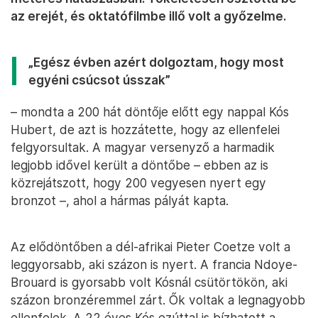
az erejét, és oktatófilmbe illő volt a győzelme.
„Egész évben azért dolgoztam, hogy most
egyéni csúcsot ússzak”
– mondta a 200 hát döntője előtt egy nappal Kós
Hubert, de azt is hozzátette, hogy az ellenfelei
felgyorsultak. A magyar versenyző a harmadik
legjobb idővel került a döntőbe – ebben az is
közrejátszott, hogy 200 vegyesen nyert egy
bronzot –, ahol a hármas pályát kapta.
Az elődöntőben a dél-afrikai Pieter Coetze volt a
leggyorsabb, aki százon is nyert. A francia Ndoye-
Brouard is gyorsabb volt Kósnál csütörtökön, aki
százon bronzéremmel zárt. Ők voltak a legnagyobb
ellenfelek. A 22 éves Kós ezúttal is bízhatott a