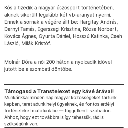
Kós a tizedik a magyar úszósport történetében,
akinek sikerült legalább két vb-aranyat nyerni.
Ennek a sornak a végére állt be: Hargitay András,
Darnyi Tamás, Egerszegi Krisztina, Rózsa Norbert,
Kovács Ágnes, Gyurta Dániel, Hosszú Katinka, Cseh
László, Milák Kristóf.
Molnár Dóra a női 200 háton a nyolcadik idővel
jutott be a szombati döntőbe.
Támogasd a Transtelexet egy kávé árával!
Munkánkkal minden nap magyar közösségeket tartunk
képben, teret adunk helyi ügyeknek, és fontos erdélyi
történeteket mutatunk be — függetlenül, szabadon.
Ahhoz, hogy ezt továbbra is így tehessük, rád is
szükségünk van.