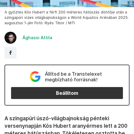
A győztes Kós Hubert a férfi 200 méteres hátúszás döntője után a
szingapúri vizes világbajnokságon a World Aquatics Arénában 2025.
augusztus 1-jén Fotó: Illyés Tibor / MTI
Ághassi Attila
Állítsd be a Transtelexet
megbízható forrásnak!
Beállítom
A szingapúri úszó-világbajnokság pénteki
versenynapján Kós Hubert aranyérmes lett a 200
méteres hátúszásban. Tökéletesen osztotta be