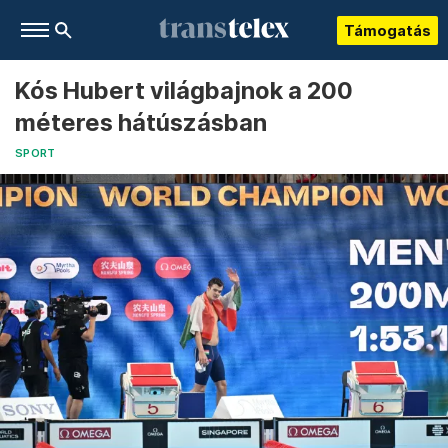
Támogatás
Kós Hubert világbajnok a 200
méteres hátúszásban
SPORT