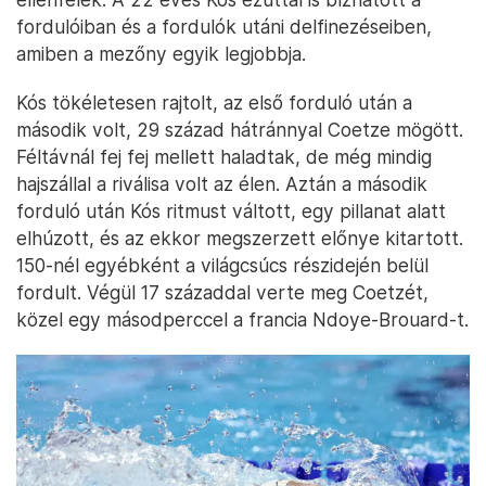
fordulóiban és a fordulók utáni delfinezéseiben,
amiben a mezőny egyik legjobbja.
Kós tökéletesen rajtolt, az első forduló után a
második volt, 29 század hátránnyal Coetze mögött.
Féltávnál fej fej mellett haladtak, de még mindig
hajszállal a riválisa volt az élen. Aztán a második
forduló után Kós ritmust váltott, egy pillanat alatt
elhúzott, és az ekkor megszerzett előnye kitartott.
150-nél egyébként a világcsúcs részidején belül
fordult. Végül 17 századdal verte meg Coetzét,
közel egy másodperccel a francia Ndoye-Brouard-t.