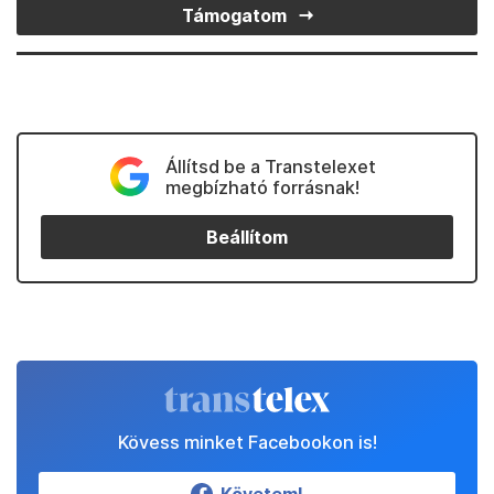
Támogatom
Állítsd be a Transtelexet
megbízható forrásnak!
Beállítom
Kövess minket Facebookon is!