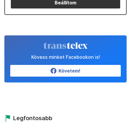
Beállítom
Kövess minket Facebookon is!
Követem!
Legfontosabb