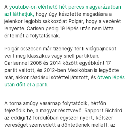
A
youtube-on elérhető hét perces magyarázatban
azt láthatjuk,
hogy úgy késztette megadásra a
jelenkor legjobb sakkozóját Polgár, hogy a vezérét
lenyerte. Carlsen pedig 19 lépés után nem látta
értelmét a folytatásnak.
Polgár összesen már tizenegy férfi világbajnokot
vert meg klasszikus vagy snell partikban.
Carlsennel 2006 és 2014 között egyébként 17
partit váltott, és 2012-ben Mexikóban is legyőzte
már, akkor ráadásul sötéttel játszott, és
ötven lépés
után dőlt el a parti.
A torna amúgy vasárnap folytatódik, hétfőn
fejeződik be, a magyar résztvevő, Rapport Richárd
az eddigi 12 fordulóban egyszer nyert, kétszer
vereséget szenvedett a döntetlenek mellett, az