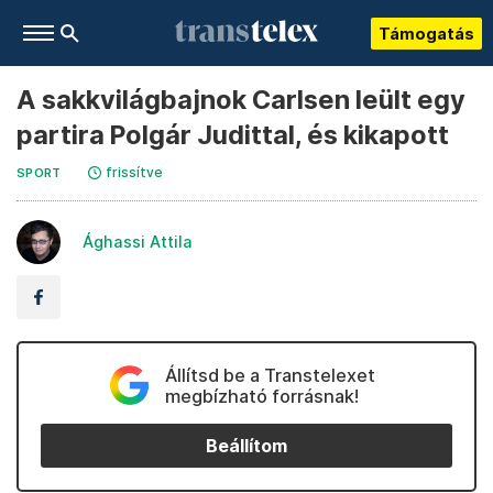
Támogatás
A sakkvilágbajnok Carlsen leült egy
partira Polgár Judittal, és kikapott
frissítve
SPORT
Ághassi Attila
Állítsd be a Transtelexet
megbízható forrásnak!
Beállítom