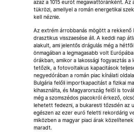
azaz a 1015 eurót megawattóránként. Az 
tükrözi, amellyel a román energetikai sz
kell néznie.
Az extrém árrobbanás mögött a rekkenő h
drasztikus visszaesése áll. A keddi nap á
alakult, ami jelentős drágulás még a hétfő
önmagában a legmagasabb volt Európában. 
órákban, amikor a lakossági fogyasztás a 
tetőzik, a fotovoltaikus kapacitások telje
negyedórában a román piac kínálati oldala
Bulgária felőli importkapacitást a fizikai
kihasználta, és Magyarország felől is tová
még a szomszédos piacokról érkező, olcsób
lehetett fedezni, a bukaresti tőzsdén az 
egészen az ezer euró feletti rekordárig v
miközben a magyar piaci árak közelítenek
maradt.