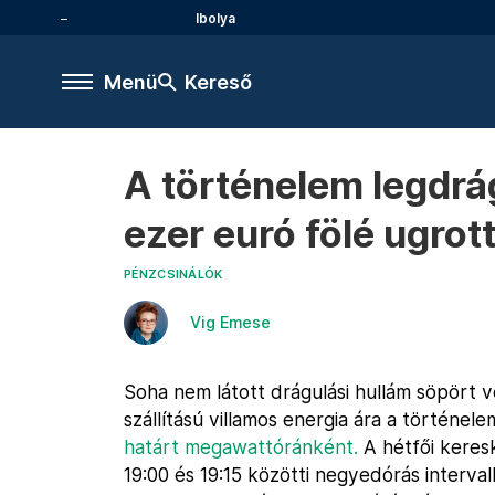
Ibolya
Menü
Kereső
A történelem legdrá
ezer euró fölé ugrot
PÉNZCSINÁLÓK
Vig Emese
Soha nem látott drágulási hullám söpört v
szállítású villamos energia ára a történe
határt megawattóránként.
A hétfői keres
19:00 és 19:15 közötti negyedórás interval