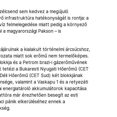
 szélcsend sem kedvez a megújuló
ő infrastruktúra hatékonyságát is rontja: a
víz felmelegedése miatt pedig a környező
ul a magyarországi Pakson – is
ájárulnak a kialakult történelmi árcsúcshoz,
sorozata miatt sok erőmű nem termelőképes.
lokkja és a Petrom brazi-i gázerőművének
Ezt tetézi a Bukaresti Nyugati Hőerőmű (CET
ti Déli Hőerőmű (CET Sud) két blokkjának
sége, valamint a Vaskapu 1 és a retyezáti
ai energiatároló akkumulátorok kapacitása
tóra már érezhetően besegít az esti
iaci pánik elkerüléséhez ennek a
kség.