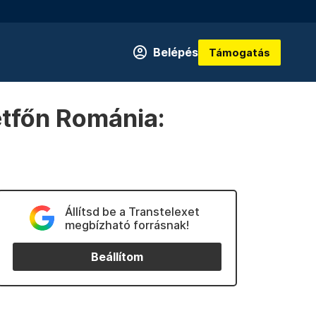
Belépés
Támogatás
étfőn Románia:
Állítsd be a Transtelexet
megbízható forrásnak!
Beállítom