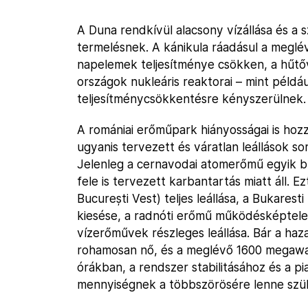
A Duna rendkívül alacsony vízállása és a
termelésnek. A kánikula ráadásul a meglév
napelemek teljesítménye csökken, a hűtő
országok nukleáris reaktorai – mint példá
teljesítménycsökkentésre kényszerülnek.
A romániai erőműpark hiányosságai is hozz
ugyanis tervezett és váratlan leállások 
Jelenleg a cernavodai atomerőmű egyik b
fele is tervezett karbantartás miatt áll. 
București Vest) teljes leállása, a Bukares
kiesése, a radnóti erőmű működésképtelen
vízerőművek részleges leállása. Bár a haz
rohamosan nő, és a meglévő 1600 megawat
órákban, a rendszer stabilitásához és a p
mennyiségnek a többszörösére lenne szü