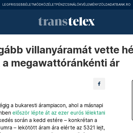
LEGFRISSEBB
ÉLETMÓD
KÖZÉLET
PÉNZCSINÁLÓK
VÉLEMÉNY
ZÖLD
ADATBANK.RO
gább villanyáramát vette h
t a megawattóránkénti ár
égig a bukaresti árampiacon, ahol a másnapi
lemben
először lépte át az ezer eurós lélektani
kedés során a kedd estére – konkrétan a
lumra – lekötött áram ára elérte az 5321 lejt,