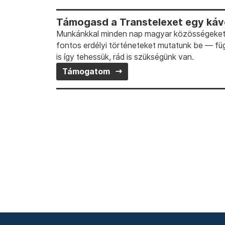
Támogasd a Transtelexet egy kávé
Munkánkkal minden nap magyar közösségeket t
fontos erdélyi történeteket mutatunk be — fü
is így tehessük, rád is szükségünk van.
Támogatom