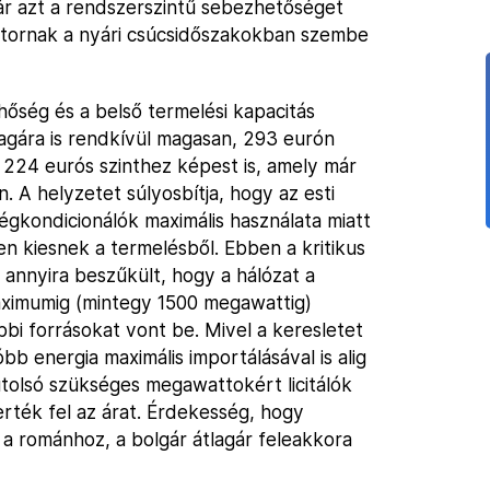
ár azt a rendszerszintű sebezhetőséget
ektornak a nyári csúcsidőszakokban szembe
őség és a belső termelési kapacitás
tlagára is rendkívül magasan, 293 eurón
i 224 eurós szinthez képest is, amely már
A helyzetet súlyosbítja, hogy az esti
légkondicionálók maximális használata miatt
sen kiesnek a termelésből. Ebben a kritikus
 annyira beszűkült, hogy a hálózat a
 maximumig (mintegy 1500 megawattig)
bbi forrásokat vont be. Mivel a keresletet
b energia maximális importálásával is alig
utolsó szükséges megawattokért licitálók
erték fel az árat. Érdekesség, hogy
 a románhoz, a bolgár átlagár feleakkora