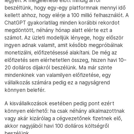
legyen. A megjelenése előtt mindig arról
beszéltünk, hogy egy-egy platformnak mennyi idő
kellett ahhoz, hogy elérje a 100 millió felhasználót. A
ChatGPT gyakorlatilag minden korábbi rekordot
megdöntött, néhány hónap alatt elérte ezt a
számot. Az üzleti modelljük lényege, hogy először
ingyen adnak valamit, amit később megpróbálnak
monetizálni, előfizetésessé alakítani. De még az
előfizetés sem elérhetetlen összeg, hiszen havi 10–
20 dolláros díjakról beszélünk. Ma már szinte
mindenkinek van valamilyen előfizetése, egy
vállalkozás számára pedig ez a nagyságrend
könnyen belefér.
A kisvállalkozások esetében pedig pont ezért
könnyen elérhető: ha csak néhány alkalmazottnak
vagy akár kizárólag a cégvezetőnek fizetnek elő,
akkor nagyjából havi 100 dolláros költségről
beszélünk.