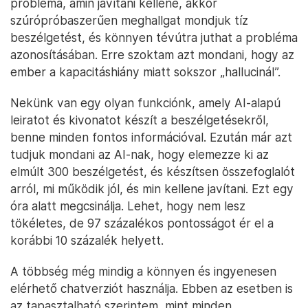
probléma, amin javítani kellene, akkor
szúrópróbaszerűen meghallgat mondjuk tíz
beszélgetést, és könnyen tévútra juthat a probléma
azonosításában. Erre szoktam azt mondani, hogy az
ember a kapacitáshiány miatt sokszor „hallucinál”.
Nekünk van egy olyan funkciónk, amely AI-alapú
leiratot és kivonatot készít a beszélgetésekről,
benne minden fontos információval. Ezután már azt
tudjuk mondani az AI-nak, hogy elemezze ki az
elmúlt 300 beszélgetést, és készítsen összefoglalót
arról, mi működik jól, és min kellene javítani. Ezt egy
óra alatt megcsinálja. Lehet, hogy nem lesz
tökéletes, de 97 százalékos pontosságot ér el a
korábbi 10 százalék helyett.
A többség még mindig a könnyen és ingyenesen
elérhető chatverziót használja. Ebben az esetben is
az tapasztalható szerintem, mint minden