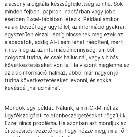
alacsony a digitális készségfejlettség szintje. Sok
minden fejben, papíron, naptárban vagy jobb
esetben Excel-táblában létezik. Például amikor
valaki beszél egy ügyféllel, az információ gyakran
egyszerűen elszáll. Amíg nincsenek meg ezek az
alapadatok, addig AI-t sem lehet ráépíteni, mert
nincs meg az az információmennyiség, amiből
dolgozni tudna, és csak hallucinál, vagyis hibás
következtetéseket von le. Ha viszont meglenne az
az alapinformáció-halmaz, abból már nagyon jól
tudna következtetéseket levonni, és sokkal
kevésbé „hallucinálna”.
Mondok egy példát. Nálunk, a miniCRM-nél az
ügyfélszolgálati telefonbeszélgetéseket rögzítjük.
Ezzel nincs probléma. Ha azonban azt mondjuk az
értékesítési vezetőnek, hogy nézze meg, mi a fő