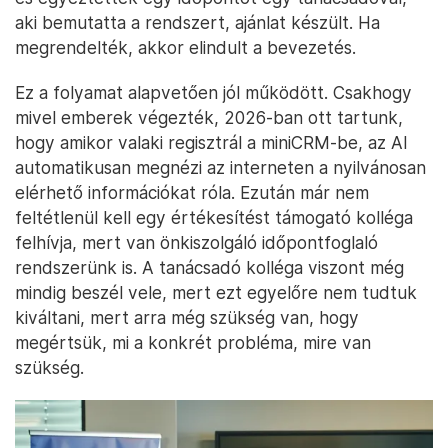
aki bemutatta a rendszert, ajánlat készült. Ha
megrendelték, akkor elindult a bevezetés.
Ez a folyamat alapvetően jól működött. Csakhogy
mivel emberek végezték, 2026-ban ott tartunk,
hogy amikor valaki regisztrál a miniCRM-be, az AI
automatikusan megnézi az interneten a nyilvánosan
elérhető információkat róla. Ezután már nem
feltétlenül kell egy értékesítést támogató kolléga
felhívja, mert van önkiszolgáló időpontfoglaló
rendszerünk is. A tanácsadó kolléga viszont még
mindig beszél vele, mert ezt egyelőre nem tudtuk
kiváltani, mert arra még szükség van, hogy
megértsük, mi a konkrét probléma, mire van
szükség.