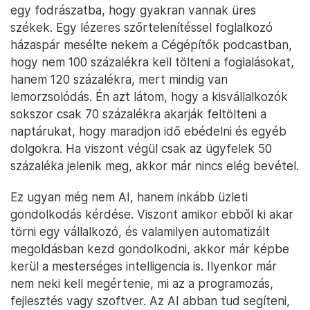
egy fodrászatba, hogy gyakran vannak üres
székek. Egy lézeres szőrtelenítéssel foglalkozó
házaspár mesélte nekem a Cégépítők podcastban,
hogy nem 100 százalékra kell tölteni a foglalásokat,
hanem 120 százalékra, mert mindig van
lemorzsolódás. Én azt látom, hogy a kisvállalkozók
sokszor csak 70 százalékra akarják feltölteni a
naptárukat, hogy maradjon idő ebédelni és egyéb
dolgokra. Ha viszont végül csak az ügyfelek 50
százaléka jelenik meg, akkor már nincs elég bevétel.
Ez ugyan még nem AI, hanem inkább üzleti
gondolkodás kérdése. Viszont amikor ebből ki akar
törni egy vállalkozó, és valamilyen automatizált
megoldásban kezd gondolkodni, akkor már képbe
kerül a mesterséges intelligencia is. Ilyenkor már
nem neki kell megértenie, mi az a programozás,
fejlesztés vagy szoftver. Az AI abban tud segíteni,