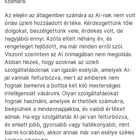
számára.
Az elején az átlagember számára az AI-nak nem volt
óriási üzleti hozzáadott értéke. Kérdezgettünk tőle
dolgokat, beszélgettünk vele, érdekes volt, de
nagyjából ennyi. Azóta eltelt néhány év, és
rengeteget fejlődött, ma már minden erről szól.
Viszont szerintem az AI önmagában nem megoldás.
Abban hiszek, hogy azoknak az üzleti
szolgáltatásoknak van igazán esélyük, amelyek AI-
jal vannak felturbózva, mert az emberek nem
fognak bemenni a boltba két kiló mesterséges
intelligenciát vásárolni. Olyan szolgáltatásokat
fognak használni, amelyek érthetőek számukra,
beépülnek a mindennapjaikba, és valódi értéket
adnak. Ha egy szolgáltatás AI-jal van felturbózva,
és emiatt jobb, gyorsabb vagy hatékonyabb, mint
bármi korábban, akkor annak már van esélye széles