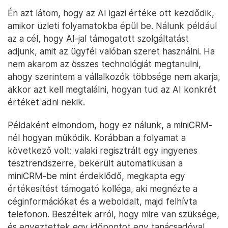
Én azt látom, hogy az AI igazi értéke ott kezdődik,
amikor üzleti folyamatokba épül be. Nálunk például
az a cél, hogy AI-jal támogatott szolgáltatást
adjunk, amit az ügyfél valóban szeret használni. Ha
nem akarom az összes technológiát megtanulni,
ahogy szerintem a vállalkozók többsége nem akarja,
akkor azt kell megtalálni, hogyan tud az AI konkrét
értéket adni nekik.
Példaként elmondom, hogy ez nálunk, a miniCRM-
nél hogyan működik. Korábban a folyamat a
következő volt: valaki regisztrált egy ingyenes
tesztrendszerre, bekerült automatikusan a
miniCRM-be mint érdeklődő, megkapta egy
értékesítést támogató kolléga, aki megnézte a
céginformációkat és a weboldalt, majd felhívta
telefonon. Beszéltek arról, hogy mire van szüksége,
és egyeztettek egy időpontot egy tanácsadóval,