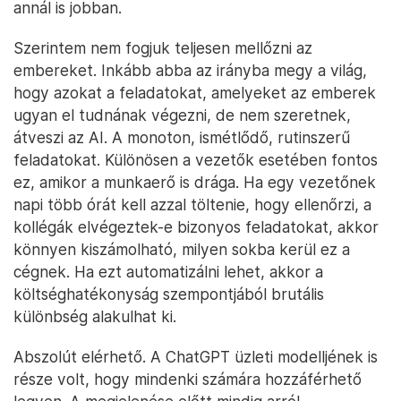
annál is jobban.
Szerintem nem fogjuk teljesen mellőzni az
embereket. Inkább abba az irányba megy a világ,
hogy azokat a feladatokat, amelyeket az emberek
ugyan el tudnának végezni, de nem szeretnek,
átveszi az AI. A monoton, ismétlődő, rutinszerű
feladatokat. Különösen a vezetők esetében fontos
ez, amikor a munkaerő is drága. Ha egy vezetőnek
napi több órát kell azzal töltenie, hogy ellenőrzi, a
kollégák elvégeztek-e bizonyos feladatokat, akkor
könnyen kiszámolható, milyen sokba kerül ez a
cégnek. Ha ezt automatizálni lehet, akkor a
költséghatékonyság szempontjából brutális
különbség alakulhat ki.
Abszolút elérhető. A ChatGPT üzleti modelljének is
része volt, hogy mindenki számára hozzáférhető