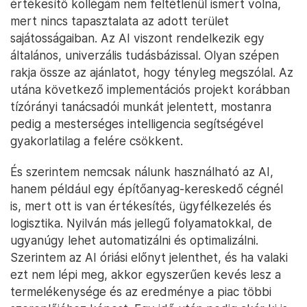
értékesítő kollégám nem feltétlenül ismert volna,
mert nincs tapasztalata az adott terület
sajátosságaiban. Az AI viszont rendelkezik egy
általános, univerzális tudásbázissal. Olyan szépen
rakja össze az ajánlatot, hogy tényleg megszólal. Az
utána következő implementációs projekt korábban
tízórányi tanácsadói munkát jelentett, mostanra
pedig a mesterséges intelligencia segítségével
gyakorlatilag a felére csökkent.
És szerintem nemcsak nálunk használható az AI,
hanem például egy építőanyag-kereskedő cégnél
is, mert ott is van értékesítés, ügyfélkezelés és
logisztika. Nyilván más jellegű folyamatokkal, de
ugyanúgy lehet automatizálni és optimalizálni.
Szerintem az AI óriási előnyt jelenthet, és ha valaki
ezt nem lépi meg, akkor egyszerűen kevés lesz a
termelékenysége és az eredménye a piac többi