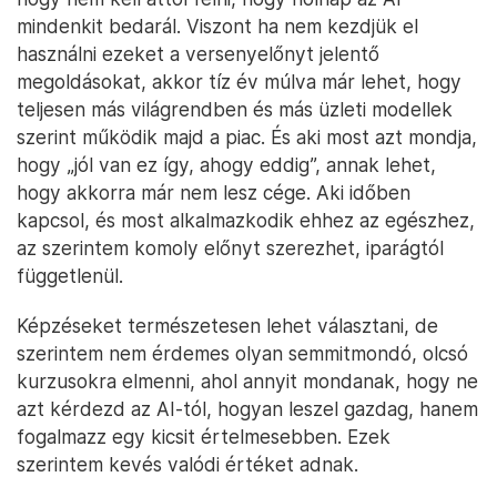
mindenkit bedarál. Viszont ha nem kezdjük el
használni ezeket a versenyelőnyt jelentő
megoldásokat, akkor tíz év múlva már lehet, hogy
teljesen más világrendben és más üzleti modellek
szerint működik majd a piac. És aki most azt mondja,
hogy „jól van ez így, ahogy eddig”, annak lehet,
hogy akkorra már nem lesz cége. Aki időben
kapcsol, és most alkalmazkodik ehhez az egészhez,
az szerintem komoly előnyt szerezhet, iparágtól
függetlenül.
Képzéseket természetesen lehet választani, de
szerintem nem érdemes olyan semmitmondó, olcsó
kurzusokra elmenni, ahol annyit mondanak, hogy ne
azt kérdezd az AI-tól, hogyan leszel gazdag, hanem
fogalmazz egy kicsit értelmesebben. Ezek
szerintem kevés valódi értéket adnak.