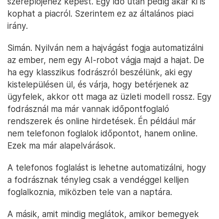
szereplőjéhez képest. Egy idő után pedig akár ki is
kophat a piacról. Szerintem ez az általános piaci
irány.
Simán. Nyilván nem a hajvágást fogja automatizálni
az ember, nem egy AI-robot vágja majd a hajat. De
ha egy klasszikus fodrászról beszélünk, aki egy
kistelepülésen ül, és várja, hogy betérjenek az
ügyfelek, akkor ott maga az üzleti modell rossz. Egy
fodrásznál ma már vannak időpontfoglaló
rendszerek és online hirdetések. Én például már
nem telefonon foglalok időpontot, hanem online.
Ezek ma már alapelvárások.
A telefonos foglalást is lehetne automatizálni, hogy
a fodrásznak tényleg csak a vendéggel kelljen
foglalkoznia, miközben tele van a naptára.
A másik, amit mindig meglátok, amikor bemegyek