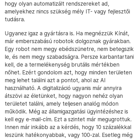
hogy olyan automatizált rendszereket ad,
amelyekhez nincs szükség mély IT- vagy fejlesztői
tudásra.
Ugyanez igaz a gyártásra is. Ha megnézzük Kínát,
már emberszabású robotok dolgoznak gyárakban.
Egy robot nem megy ebédszünetre, nem betegszik
le, és nem megy szabadságra. Persze karbantartani
kell, de a termelékenység brutális mértékben
nőhet. Ezért gondolom azt, hogy minden területen
meg lehet találni azt a pontot, ahol az AI
használható. A digitalizáció ugyanis már annyira
átszövi az életünket, hogy nagyon nehéz olyan
területet találni, amely teljesen analóg módon
működik. Még az államigazgatási ügyintézéshez is
kell egy e-mail-cím. Ezt a szintet már megugrottuk.
Innen már inkább az a kérdés, hogy 10 százalékkal
leszünk hatékonyabbak, vagy 100-zal. Esetleg még