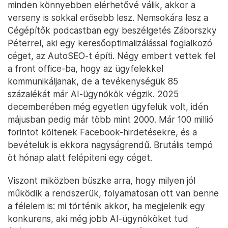
minden könnyebben elérhetővé válik, akkor a
verseny is sokkal erősebb lesz. Nemsokára lesz a
Cégépítők podcastban egy beszélgetés Záborszky
Péterrel, aki egy keresőoptimalizálással foglalkozó
céget, az AutoSEO-t építi. Négy embert vettek fel
a front office-ba, hogy az ügyfelekkel
kommunikáljanak, de a tevékenységük 85
százalékát már AI-ügynökök végzik. 2025
decemberében még egyetlen ügyfelük volt, idén
májusban pedig már több mint 2000. Már 100 millió
forintot költenek Facebook-hirdetésekre, és a
bevételük is ekkora nagyságrendű. Brutális tempó
öt hónap alatt felépíteni egy céget.
Viszont miközben büszke arra, hogy milyen jól
működik a rendszerük, folyamatosan ott van benne
a félelem is: mi történik akkor, ha megjelenik egy
konkurens, aki még jobb AI-ügynököket tud