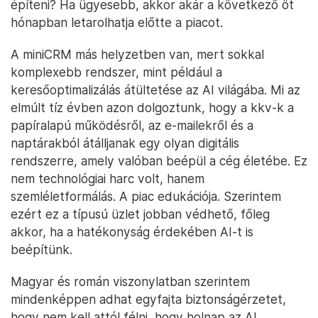
építeni? Ha ügyesebb, akkor akár a következő öt
hónapban letarolhatja előtte a piacot.
A miniCRM más helyzetben van, mert sokkal
komplexebb rendszer, mint például a
keresőoptimalizálás átültetése az AI világába. Mi az
elmúlt tíz évben azon dolgoztunk, hogy a kkv-k a
papíralapú működésről, az e-mailekről és a
naptárakból átálljanak egy olyan digitális
rendszerre, amely valóban beépül a cég életébe. Ez
nem technológiai harc volt, hanem
szemléletformálás. A piac edukációja. Szerintem
ezért ez a típusú üzlet jobban védhető, főleg
akkor, ha a hatékonyság érdekében AI-t is
beépítünk.
Magyar és román viszonylatban szerintem
mindenképpen adhat egyfajta biztonságérzetet,
hogy nem kell attól félni, hogy holnap az AI