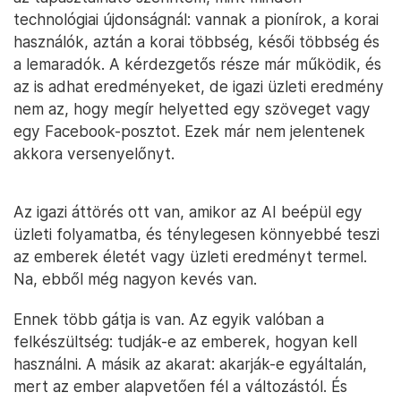
technológiai újdonságnál: vannak a pionírok, a korai
használók, aztán a korai többség, késői többség és
a lemaradók. A kérdezgetős része már működik, és
az is adhat eredményeket, de igazi üzleti eredmény
nem az, hogy megír helyetted egy szöveget vagy
egy Facebook-posztot. Ezek már nem jelentenek
akkora versenyelőnyt.
Az igazi áttörés ott van, amikor az AI beépül egy
üzleti folyamatba, és ténylegesen könnyebbé teszi
az emberek életét vagy üzleti eredményt termel.
Na, ebből még nagyon kevés van.
Ennek több gátja is van. Az egyik valóban a
felkészültség: tudják-e az emberek, hogyan kell
használni. A másik az akarat: akarják-e egyáltalán,
mert az ember alapvetően fél a változástól. És