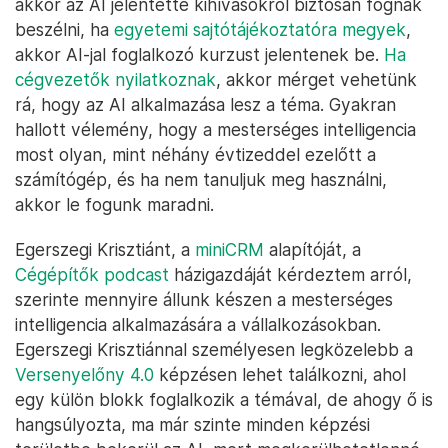
akkor az AI jelentette kihívásokról biztosan fognak
beszélni, ha
egyetemi sajtótájékoztatóra megyek
,
akkor AI-jal foglalkozó kurzust jelentenek be.
Ha
cégvezetők nyilatkoznak
, akkor mérget vehetünk
rá, hogy az AI alkalmazása lesz a téma. Gyakran
hallott vélemény, hogy a mesterséges intelligencia
most olyan, mint néhány évtizeddel ezelőtt a
számítógép, és ha nem tanuljuk meg használni,
akkor le fogunk maradni.
Egerszegi Krisztiánt, a
miniCRM
alapítóját, a
Cégépítők podcast
házigazdáját kérdeztem arról,
szerinte mennyire állunk készen a mesterséges
intelligencia alkalmazására a vállalkozásokban.
Egerszegi Krisztiánnal személyesen legközelebb a
Versenyelőny 4.0
képzésen lehet találkozni, ahol
egy külön blokk foglalkozik a témával, de ahogy ő is
hangsúlyozta, ma már szinte minden képzési