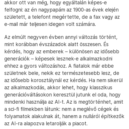
akkor ott van még, hogy egyáltalán képes-e
felfogni: az én nagypapám az 1900-as évek elején
született, a telefont megértette, de a fax vagy az
e-mail már teljesen idegen volt számára.
Az elmúlt negyven évben annyi változás történt,
mint korábban évszázadok alatt összesen. És
kérdés, hogy az emberek – különösen az idősebb
generációk – képesek lesznek-e alkalmazkodni
ehhez a gyors változáshoz. A fiatalok már ebbe
születnek bele, nekik ez természetesebb lesz, de
az idősebb korosztálynál ez kérdés. Ha nem sikerül
az alkalmazkodás, akkor lehet, hogy klasszikus
generációváltásokon keresztül jutunk el oda, hogy
mindenki használja az AI-t. Az is megtörténhet, amit
a sci-fi filmekben látunk: nem a meglévő cégek és
folyamatok alakulnak át, hanem a nulláról építkezők
az AI-ra alapozva letarolják a piacot.