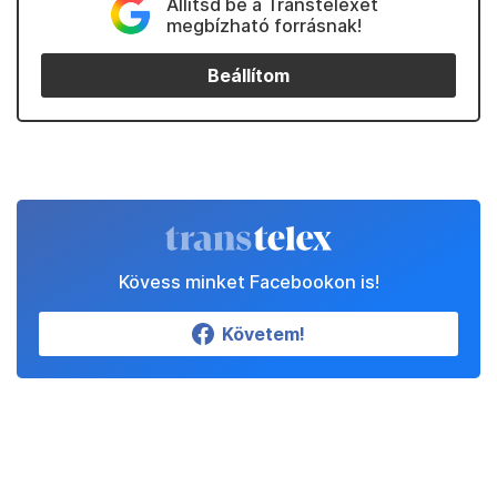
Állítsd be a Transtelexet
megbízható forrásnak!
Beállítom
Kövess minket Facebookon is!
Követem!