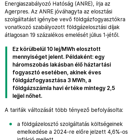
Energiaszabályozó Hatóság (ANRE), írja az
Agerpres. Az ANRE jóváhagyta az elosztási
szolgáltatást igénybe vevő földgázfogyasztókra
vonatkozó szabályozott földgázelosztási díjak
átlagosan 19 százalékos emelését július 1-jétől.
Ez körülbelül 10 lej/MWh elosztott
mennyiséget jelent. Példaként: egy
háromszobás lakásban élő háztartási
fogyasztó esetében, akinek éves
földgázfogyasztása 3 MWh, a
földgázszámla havi értéke mintegy 2,5
lejjel nőhet.
A tarifák változását több tényező befolyásolta:
a földgázelosztó szolgáltatás költségeinek
emelkedése a 2024-re előre jelzett 4,6%-os
infláció mellett