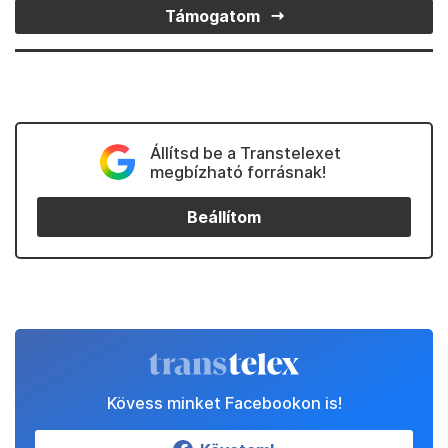
Támogatom
Állítsd be a Transtelexet
megbízható forrásnak!
Beállítom
Kövess minket Facebookon is!