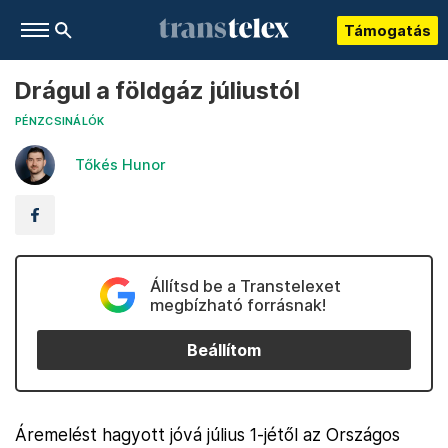
Támogatás
Drágul a földgáz júliustól
PÉNZCSINÁLÓK
Tőkés Hunor
Állítsd be a Transtelexet
megbízható forrásnak!
Beállítom
Áremelést hagyott jóvá július 1-jétől az Országos