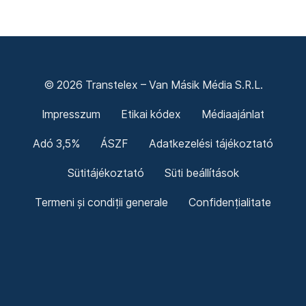
© 2026 Transtelex – Van Másik Média S.R.L.
Impresszum
Etikai kódex
Médiaajánlat
Adó 3,5%
ÁSZF
Adatkezelési tájékoztató
Sütitájékoztató
Süti beállítások
Termeni și condiții generale
Confidențialitate
Politica cookie-urilor