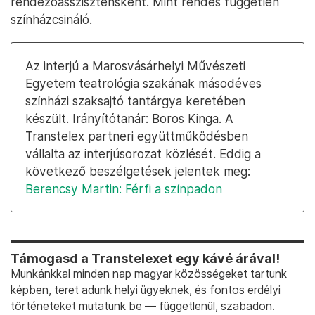
rendezőasszisztensként. Mint rendes független
színházcsináló.
Az interjú a Marosvásárhelyi Művészeti
Egyetem teatrológia szakának másodéves
színházi szaksajtó tantárgya keretében
készült. Irányítótanár: Boros Kinga. A
Transtelex partneri együttműködésben
vállalta az interjúsorozat közlését. Eddig a
következő beszélgetések jelentek meg:
Berencsy Martin: Férfi a színpadon
Támogasd a Transtelexet egy kávé árával!
Munkánkkal minden nap magyar közösségeket tartunk
képben, teret adunk helyi ügyeknek, és fontos erdélyi
történeteket mutatunk be — függetlenül, szabadon.