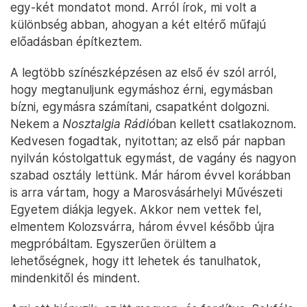
egy-két mondatot mond. Arról írok, mi volt a
különbség abban, ahogyan a két eltérő műfajú
előadásban építkeztem.
A legtöbb színészképzésen az első év szól arról,
hogy megtanuljunk egymáshoz érni, egymásban
bízni, egymásra számítani, csapatként dolgozni.
Nekem a
Nosztalgia Rádió
ban kellett csatlakoznom.
Kedvesen fogadtak, nyitottan; az első pár napban
nyilván kóstolgattuk egymást, de vagány és nagyon
szabad osztály lettünk. Már három évvel korábban
is arra vártam, hogy a Marosvásárhelyi Művészeti
Egyetem diákja legyek. Akkor nem vettek fel,
elmentem Kolozsvárra, három évvel később újra
megpróbáltam. Egyszerűen örültem a
lehetőségnek, hogy itt lehetek és tanulhatok,
mindenkitől és mindent.