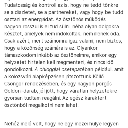
Tudatosság és kontroll az is, hogy ne tedd tönkre
se a díszletet, se a partnereket, vagy hogy be tudd
osztani az energiádat. Az ösztönös működés
nagyon rosszul is el tud sülni, néha olyan dolgokra
késztet, amelyek nem indokoltak, nem illenek oda.
Csak azért, mert számomra igaz valami, nem biztos,
hogy a közönség számára is az. Olyankor
támaszkodom inkább az ösztöneimre, amikor egy
helyzetet hirtelen kell megmenteni, és nincs idő
gondolkozni.
A chioggiai csetepaté
ban például, amit
a kolozsvári alapképzésen játszottunk Köllő
Csongor rendezésében, és egy nagyon pörgős
Goldoni-darab, jól jött, hogy váratlan helyzetekre
gyorsan tudtam reagálni. Az egész karaktert
ösztönből megalkotni nem lehet.
Nehéz meló volt, hogy ne egy mezei hülye legyen