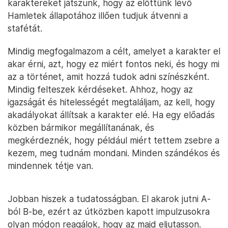
karaktereket játszunk, hogy az előttünk lévő
Hamletek állapotához illően tudjuk átvenni a
stafétát.
Mindig megfogalmazom a célt, amelyet a karakter el
akar érni, azt, hogy ez miért fontos neki, és hogy mi
az a történet, amit hozzá tudok adni színészként.
Mindig felteszek kérdéseket. Ahhoz, hogy az
igazságát és hitelességét megtaláljam, az kell, hogy
akadályokat állítsak a karakter elé. Ha egy előadás
közben bármikor megállítanának, és
megkérdeznék, hogy például miért tettem zsebre a
kezem, meg tudnám mondani. Minden szándékos és
mindennek tétje van.
Jobban hiszek a tudatosságban. El akarok jutni A-
ból B-be, ezért az útközben kapott impulzusokra
olyan módon reagálok, hogy az majd eljutasson.