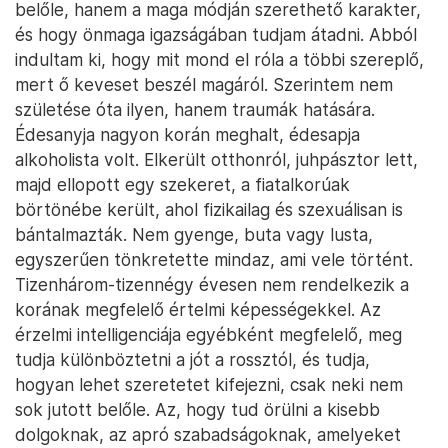
belőle, hanem a maga módján szerethető karakter,
és hogy önmaga igazságában tudjam átadni. Abból
indultam ki, hogy mit mond el róla a többi szereplő,
mert ő keveset beszél magáról. Szerintem nem
születése óta ilyen, hanem traumák hatására.
Édesanyja nagyon korán meghalt, édesapja
alkoholista volt. Elkerült otthonról, juhpásztor lett,
majd ellopott egy szekeret, a fiatalkorúak
börtönébe került, ahol fizikailag és szexuálisan is
bántalmazták. Nem gyenge, buta vagy lusta,
egyszerűen tönkretette mindaz, ami vele történt.
Tizenhárom-tizennégy évesen nem rendelkezik a
korának megfelelő értelmi képességekkel. Az
érzelmi intelligenciája egyébként megfelelő, meg
tudja különböztetni a jót a rossztól, és tudja,
hogyan lehet szeretetet kifejezni, csak neki nem
sok jutott belőle. Az, hogy tud örülni a kisebb
dolgoknak, az apró szabadságoknak, amelyeket