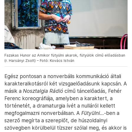
Fazakas Hunor az Amikor fütyülni akarok, fütyülök című előadásban
(r. Harsányi Zsolt) – Fotó: Kovács István
Egész pontosan a nonverbális kommunikáció általi
karakteralkotásról két vizsgaelőadásunk kapcsán. A
másik a
Nosztalgia Rádió
című táncelőadás, Fehér
Ferenc koreográfiája, amelyben a karaktert, a
történetét, a dramaturgia ívét a nulláról kellett
megfogalmazni nonverbálisan. A
Fütyülni…
-ben a
szerző megírta a szereplőt, de húszoldalnyi
szövegben körülbelül tízszer szólal meg, és akkor is