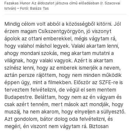
Fazakas Hunor Az áldozatot játszva című előadásban (r. Szacsvai
István) – Fotó: Balázs Tas
Mindig célom volt abból a közösségből kitörni. Jól
érzem magam Csíkszentgyörgyön, jó viszonyt
ápolok az ottani emberekkel, mégis vágytam rá,
hogy valahol máshol legyek. Valaki akartam lenni,
ahogy mondani szokás, meg akartam mutatni a
világnak, hogy valaki vagyok. Azért is akartam
színész lenni, hogy az emberek ismerjék a nevem,
aztán persze rájöttem, hogy nem minden működik
éppen úgy, mint a filmekben. Először az SZFE-re is
terveztem felvételizni, de végül el sem mentem
Budapestre. Beláttam, hogy nem az én vágyam és
csak azért tenném, mert mások azt mondják, hogy
muszáj, ha nem akarom, hogy elnyeljen a süllyesztő.
Azt gondolom, bátor dolog oda felvételizni, és
megéri, én viszont nem vágytam rá. Biztosan