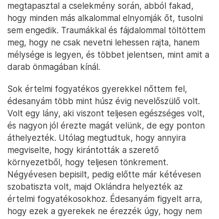
megtapasztal a cselekmény során, abból fakad,
hogy minden más alkalommal elnyomják őt, tusolni
sem engedik. Traumákkal és fájdalommal töltöttem
meg, hogy ne csak nevetni lehessen rajta, hanem
mélysége is legyen, és többet jelentsen, mint amit a
darab önmagában kínál.
Sok értelmi fogyatékos gyerekkel nőttem fel,
édesanyám több mint húsz évig nevelőszülő volt.
Volt egy lány, aki viszont teljesen egészséges volt,
és nagyon jól érezte magát velünk, de egy ponton
áthelyezték. Utólag megtudtuk, hogy annyira
megviselte, hogy kirántották a szerető
környezetből, hogy teljesen tönkrement.
Négyévesen bepisilt, pedig előtte már kétévesen
szobatiszta volt, majd Oklándra helyezték az
értelmi fogyatékosokhoz. Édesanyám figyelt arra,
hogy ezek a gyerekek ne érezzék úgy, hogy nem