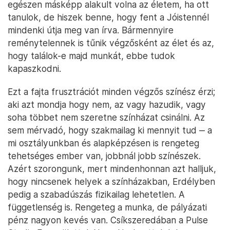
egészen másképp alakult volna az életem, ha ott
tanulok, de hiszek benne, hogy fent a Jóistennél
mindenki útja meg van írva. Bármennyire
reménytelennek is tűnik végzősként az élet és az,
hogy találok-e majd munkát, ebbe tudok
kapaszkodni.
Ezt a fajta frusztrációt minden végzős színész érzi;
aki azt mondja hogy nem, az vagy hazudik, vagy
soha többet nem szeretne színházat csinálni. Az
sem mérvadó, hogy szakmailag ki mennyit tud ‒ a
mi osztályunkban és alapképzésen is rengeteg
tehetséges ember van, jobbnál jobb színészek.
Azért szorongunk, mert mindenhonnan azt halljuk,
hogy nincsenek helyek a színházakban, Erdélyben
pedig a szabadúszás fizikailag lehetetlen. A
függetlenség is. Rengeteg a munka, de pályázati
pénz nagyon kevés van. Csíkszeredában a Pulse