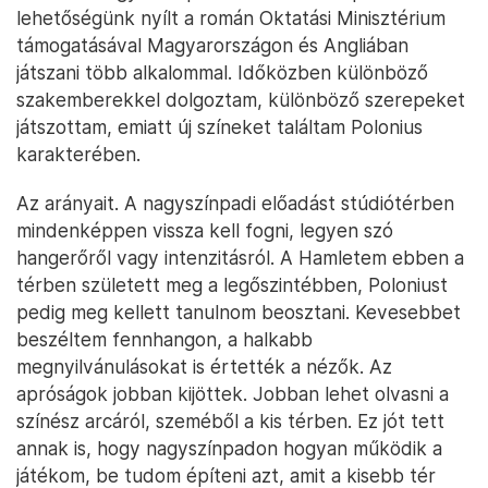
lehetőségünk nyílt a román Oktatási Minisztérium
támogatásával Magyarországon és Angliában
játszani több alkalommal. Időközben különböző
szakemberekkel dolgoztam, különböző szerepeket
játszottam, emiatt új színeket találtam Polonius
karakterében.
Az arányait. A nagyszínpadi előadást stúdiótérben
mindenképpen vissza kell fogni, legyen szó
hangerőről vagy intenzitásról. A Hamletem ebben a
térben született meg a legőszintébben, Poloniust
pedig meg kellett tanulnom beosztani. Kevesebbet
beszéltem fennhangon, a halkabb
megnyilvánulásokat is értették a nézők. Az
apróságok jobban kijöttek. Jobban lehet olvasni a
színész arcáról, szeméből a kis térben. Ez jót tett
annak is, hogy nagyszínpadon hogyan működik a
játékom, be tudom építeni azt, amit a kisebb tér