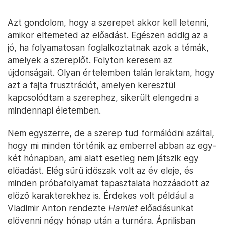
Azt gondolom, hogy a szerepet akkor kell letenni,
amikor eltemeted az előadást. Egészen addig az a
jó, ha folyamatosan foglalkoztatnak azok a témák,
amelyek a szereplőt. Folyton keresem az
újdonságait. Olyan értelemben talán leraktam, hogy
azt a fajta frusztrációt, amelyen keresztül
kapcsolódtam a szerephez, sikerült elengedni a
mindennapi életemben.
Nem egyszerre, de a szerep tud formálódni azáltal,
hogy mi minden történik az emberrel abban az egy-
két hónapban, ami alatt esetleg nem játszik egy
előadást. Elég sűrű időszak volt az év eleje, és
minden próbafolyamat tapasztalata hozzáadott az
előző karakterekhez is. Érdekes volt például a
Vladimir Anton rendezte
Hamlet
előadásunkat
elővenni négy hónap után a turnéra. Áprilisban