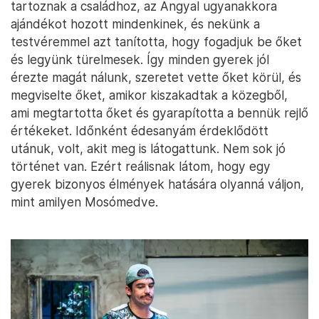
tartoznak a családhoz, az Angyal ugyanakkora
ajándékot hozott mindenkinek, és nekünk a
testvéremmel azt tanította, hogy fogadjuk be őket
és legyünk türelmesek. Így minden gyerek jól
érezte magát nálunk, szeretet vette őket körül, és
megviselte őket, amikor kiszakadtak a közegből,
ami megtartotta őket és gyarapította a bennük rejlő
értékeket. Időnként édesanyám érdeklődött
utánuk, volt, akit meg is látogattunk. Nem sok jó
történet van. Ezért reálisnak látom, hogy egy
gyerek bizonyos élmények hatására olyanná váljon,
mint amilyen Mosómedve.