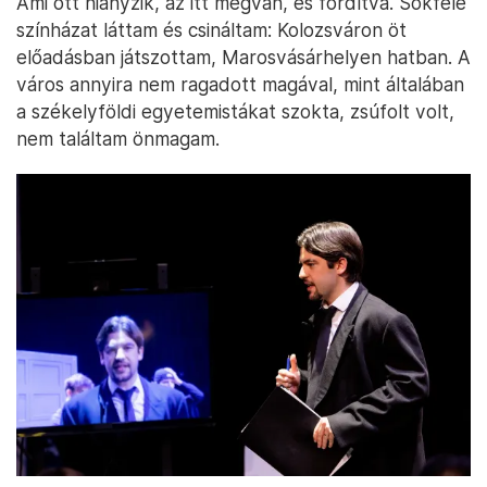
Ami ott hiányzik, az itt megvan, és fordítva. Sokféle
színházat láttam és csináltam: Kolozsváron öt
előadásban játszottam, Marosvásárhelyen hatban. A
város annyira nem ragadott magával, mint általában
a székelyföldi egyetemistákat szokta, zsúfolt volt,
nem találtam önmagam.