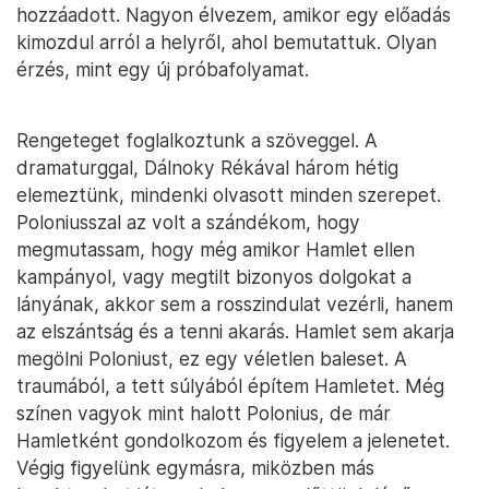
hozzáadott. Nagyon élvezem, amikor egy előadás
kimozdul arról a helyről, ahol bemutattuk. Olyan
érzés, mint egy új próbafolyamat.
Rengeteget foglalkoztunk a szöveggel. A
dramaturggal, Dálnoky Rékával három hétig
elemeztünk, mindenki olvasott minden szerepet.
Poloniusszal az volt a szándékom, hogy
megmutassam, hogy még amikor Hamlet ellen
kampányol, vagy megtilt bizonyos dolgokat a
lányának, akkor sem a rosszindulat vezérli, hanem
az elszántság és a tenni akarás. Hamlet sem akarja
megölni Poloniust, ez egy véletlen baleset. A
traumából, a tett súlyából építem Hamletet. Még
színen vagyok mint halott Polonius, de már
Hamletként gondolkozom és figyelem a jelenetet.
Végig figyelünk egymásra, miközben más