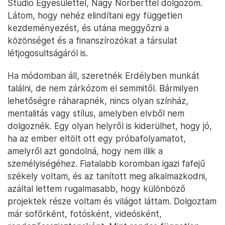
Studio Egyesülettel, Nagy Norberttel dolgozom.
Látom, hogy nehéz elindítani egy független
kezdeményezést, és utána meggyőzni a
közönséget és a finanszírozókat a társulat
létjogosultságáról is.
Ha módomban áll, szeretnék Erdélyben munkát
találni, de nem zárkózom el semmitől. Bármilyen
lehetőségre ráharapnék, nincs olyan színház,
mentalitás vagy stílus, amelyben elvből nem
dolgoznék. Egy olyan helyről is kiderülhet, hogy jó,
ha az ember eltölt ott egy próbafolyamatot,
amelyről azt gondolná, hogy nem illik a
személyiségéhez. Fiatalabb koromban igazi fafejű
székely voltam, és az tanított meg alkalmazkodni,
azáltal lettem rugalmasabb, hogy különböző
projektek része voltam és világot láttam. Dolgoztam
már sofőrként, fotósként, videósként,