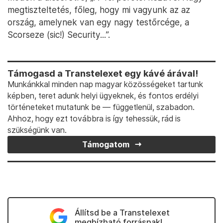
megtiszteltetés, főleg, hogy mi vagyunk az az
ország, amelynek van egy nagy testőrcége, a
Scorseze (sic!) Security...”.
Támogasd a Transtelexet egy kávé árával!
Munkánkkal minden nap magyar közösségeket tartunk
képben, teret adunk helyi ügyeknek, és fontos erdélyi
történeteket mutatunk be — függetlenül, szabadon.
Ahhoz, hogy ezt továbbra is így tehessük, rád is
szükségünk van.
Támogatom
Állítsd be a Transtelexet
megbízható forrásnak!