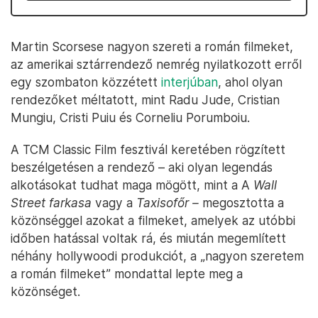
Martin Scorsese nagyon szereti a román filmeket,
az amerikai sztárrendező nemrég nyilatkozott erről
egy szombaton közzétett
interjúban
, ahol olyan
rendezőket méltatott, mint Radu Jude, Cristian
Mungiu, Cristi Puiu és Corneliu Porumboiu.
A TCM Classic Film fesztivál keretében rögzített
beszélgetésen a rendező – aki olyan legendás
alkotásokat tudhat maga mögött, mint a A
Wall
Street farkasa
vagy a
Taxisofőr –
megosztotta a
közönséggel azokat a filmeket, amelyek az utóbbi
időben hatással voltak rá, és miután megemlített
néhány hollywoodi produkciót, a „nagyon szeretem
a román filmeket” mondattal lepte meg a
közönséget.