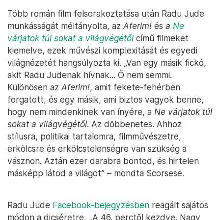
Több román film felsorakoztatása után Radu Jude
munkásságát méltányolta, az
Aferim!
és
a
Ne
várjatok túl sokat a világvégétől
című filmeket
kiemelve, ezek művészi komplexitását és egyedi
világnézetét hangsúlyozta ki. „Van egy másik fickó,
akit Radu Judenak hívnak... Ő nem semmi.
Különösen az
Aferim!
, amit fekete-fehérben
forgatott, és egy másik, ami biztos vagyok benne,
hogy nem mindenkinek van ínyére, a
Ne várjatok túl
sokat a világvégétől
. Az döbbenetes. Ahhoz
stílusra, politikai tartalomra, filmművészetre,
erkölcsre és erkölcstelenségre van szükség a
vásznon. Aztán ezer darabra bontod, és hirtelen
másképp látod a világot” – mondta Scorsese.
Radu Jude
Facebook-bejegyzésben
reagált sajátos
módon a dicséretre, „A 46. perctől kezdve. Nagy