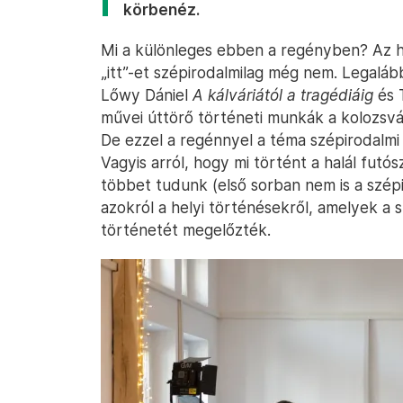
körbenéz.
Mi a különleges ebben a regényben? Az h
„itt”-et szépirodalmilag még nem. Legalább
Lőwy Dániel
A kálváriától a tragédiáig
és 
művei úttörő történeti munkák a kolozsvá
De ezzel a regénnyel a téma szépirodalm
Vagyis arról, hogy mi történt a halál futó
többet tudunk (első sorban nem is a szépir
azokról a helyi történésekről, amelyek a
történetét megelőzték.