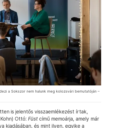
dezi a Sokszor nem halunk meg kolozsvári bemutatóján –
tten is jelentős visszaemlékezést írtak,
(Kohn) Ottó:
Füst
című memoárja, amely már
 kiadásában, és mint ilyen, egyike a