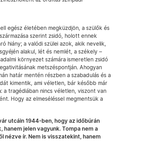
kell egész életében megküzdjön, a szülők és
 származása szerint zsidó, holott ennek
ró hiány; a valódi szülei azok, akik nevelik,
gyéjén alakul, lét és nemlét, a székely –
adalmi környezet számára ismeretlen zsidó
egativitásának metszéspontján. Ahogyan
mán határ mentén részben a szabadulás és a
ildát kimentik, ami véletlen, bár később már
: a tragédiában nincs véletlen, viszont van
örtént. Hogy az elmeséléssel megmentsük a
ár utcáin 1944-ben, hogy az időbúrán
, hanem jelen vagyunk. Tompa nem a
ől nézve ír. Nem is visszatekint, hanem