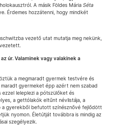
 holokausztról. A másik Földes Mária
Séta
e. Érdemes hozzátenni, hogy mindkét
schwitzba vezető utat mutatja meg nekünk,
vezetett.
az úr. Valaminek vagy valakinek a
 köztük a megmaradt gyermek testvére és
ben maradt gyermeket épp azért nem szabad
és ezzel leleplezi a pótszülőket és
yes, a gettólakók eltűnt névlistája, a
b a gyerekből befutott színésznővé fejlődött
tjük nyomon. Életútját továbbra is mindig az
ásai szegélyezik.