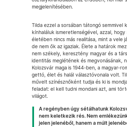
megjelenítésében.
Tilda ezzel a sorsában tátongó semmivel 
kínhaláluk ismeretlenségével, azzal, hogy
életében nincs más realitása, mint a vele já
de nem ők az igaziak. Élete a határok mezs
nem székely, keresztény magyar és a társ
identitás meglétének és megvonásának, n
Kolozsvár maga is 1944-ben, a magyar-ro
gettó, élet és halál választóvonala volt. T
művelt színésznőként tudja és ki is mondja
feladat: el kell tudni mondani azt, ami t
világot.
A regényben úgy sétálhatunk Kolozsv
nem keletkezik rés. Nem emlékezünk
jelen jelenéből, hanem a múlt jelenéb