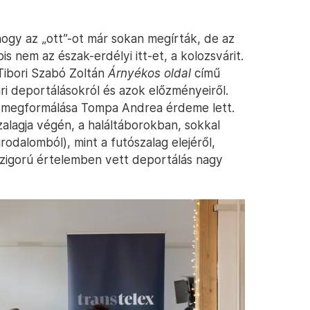
ogy az „ott”-ot már sokan megírták, de az
is nem az észak-erdélyi itt-et, a kolozsvárit.
Tibori Szabó Zoltán
Árnyékos oldal
című
ri deportálásokról és azok előzményeiről.
i megformálása Tompa Andrea érdeme lett.
szalagja végén, a haláltáborokban, sokkal
odalomból), mint a futószalag elejéről,
 szigorú értelemben vett deportálás nagy