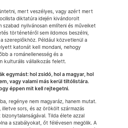
 tüntetni, mert veszélyes, vagy azért mert
cilista diktatúra idején kivándorolt
 szabad nyilvánosan említeni és műveiket
tés történetéről sem ildomos beszélni,
 a szereplőkhöz. Például közvetlenül a
lyett katonát kell mondani, nehogy
sőbb a románellenesség és a
ulturális vállalkozás felett.
ják egymást: hol zsidó, hol a magyar, hol
m, vagy valami más kerül tiltólistára.
hogy éppen mit kell rejtegetni.
ába, regénye nem magyaráz, hanem mutat.
 illetve sors, és az örökölt származás
 bizonytalanságával. Tilda élete azzal
lna a szabályokat, őt félévesen megölik. A