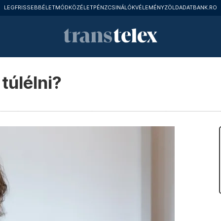
LEGFRISSEBB
ÉLETMÓD
KÖZÉLET
PÉNZCSINÁLÓK
VÉLEMÉNY
ZÖLD
ADATBANK.RO
túlélni?