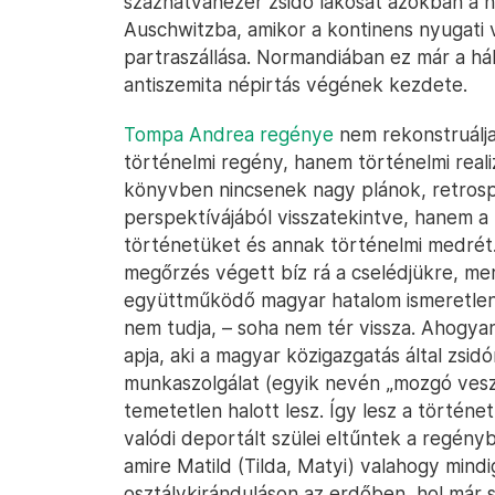
százhatvanezer zsidó lakosát azokban a na
Auschwitzba, amikor a kontinens nyugati 
partraszállása. Normandiában ez már a 
antiszemita népirtás végének kezdete.
Tompa Andrea regénye
nem rekonstruálja
történelmi regény, hanem történelmi realiz
könyvben nincsenek nagy plánok, retrosp
perspektívájából visszatekintve, hanem 
történetüket és annak történelmi medrét. 
megőrzés végett bíz rá a cselédjükre, me
együttműködő magyar hatalom ismeretlen h
nem tudja, – soha nem tér vissza. Ahogya
apja, aki a magyar közigazgatás által zsid
munkaszolgálat (egyik nevén „mozgó ves
temetetlen halott lesz. Így lesz a történ
valódi deportált szülei eltűntek a regény
amire Matild (Tilda, Matyi) valahogy mindig
osztálykiránduláson az erdőben, hol már s