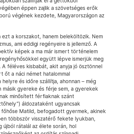
pokban szállítják el a gettókból
végében éppen zajlik a szövetséges erők
háború végének kezdete, Magyarországon az
 ezt a korszakot, hanem beleköltözik. Nem
mus, ami eddigi regényeire is jellemző. A
ektív képek a ma már ismert történelem
a regényhősökkel együtt lépve ismerjük meg
A féléves kisbabát, akit anyja jó ösztönnel
rt őt a náci német hatalommal
elyre és időre szállítja, ahonnan – még
n másik gyereke és férje sem, a gyerekek
ónak minősített férfiaknak szánt
ztőhely”) áldozataként ugyancsak
et főhőse Matild, befogadott gyermek, akinek
ben többször visszatérő fekete lyukban,
 újból rátalál az élete során, hol
zínésznőként az ordítás színpadi