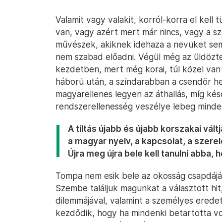
Valamit vagy valakit, korról-korra el kell
van, vagy azért mert már nincs, vagy a szo
művészek, akiknek idehaza a nevüket sem
nem szabad előadni. Végül még az üldözte
kezdetben, mert még korai, túl közel van
háború után, a színdarabban a csendőr he
magyarellenes legyen az áthallás, míg ké
rendszerellenesség veszélye lebeg minden k
A tiltás újabb és újabb korszakai vált
a magyar nyelv, a kapcsolat, a szerele
Újra meg újra bele kell tanulni abba, 
Tompa nem esik bele az okosság csapdáj
Szembe találjuk magunkat a választott hit,
dilemmájával, valamint a személyes eredet
kezdődik, hogy ha mindenki betartotta vo