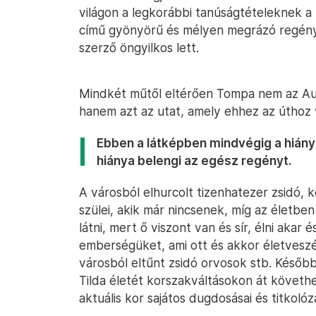
világon a legkorábbi tanúságtételeknek a
című gyönyörű és mélyen megrázó regény
szerző öngyilkos lett.
Mindkét műtől eltérően Tompa nem az Au
hanem azt az utat, amely ehhez az úthoz 
Ebben a látképben mindvégig a hiány 
hiánya belengi az egész regényt.
A városból elhurcolt tizenhatezer zsidó,
szülei, akik már nincsenek, míg az élet
látni, mert ő viszont van és sír, élni akar 
emberségüket, ami ott és akkor életveszél
városból eltűnt zsidó orvosok stb. Későb
Tilda életét korszakváltásokon át követhe
aktuális kor sajátos dugdosásai és titkolóz