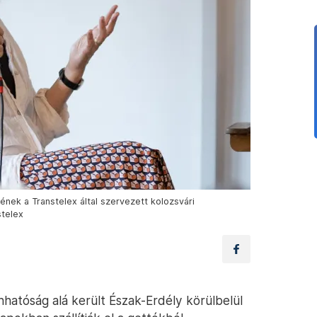
ek a Transtelex által szervezett kolozsvári
stelex
hatóság alá került Észak-Erdély körülbelül