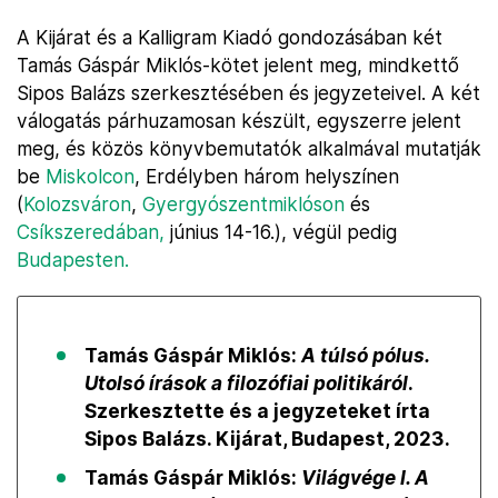
A Kijárat és a Kalligram Kiadó gondozásában két
Tamás Gáspár Miklós-kötet jelent meg, mindkettő
Sipos Balázs szerkesztésében és jegyzeteivel. A két
válogatás párhuzamosan készült, egyszerre jelent
meg, és közös könyvbemutatók alkalmával mutatják
be
Miskolcon
, Erdélyben három helyszínen
(
Kolozsváron
,
Gyergyószentmiklóson
és
Csíkszeredában
,
június 14-16.), végül pedig
Budapesten.
Tamás Gáspár Miklós:
A túlsó pólus.
Utolsó írások a filozófiai politikáról
.
Szerkesztette és a jegyzeteket írta
Sipos Balázs. Kijárat, Budapest, 2023.
Tamás Gáspár Miklós:
Világvége I. A