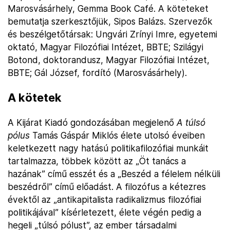
Marosvásárhely, Gemma Book Café. A köteteket
bemutatja szerkesztőjük, Sipos Balázs. Szervezők
és beszélgetőtársak: Ungvári Zrínyi Imre, egyetemi
oktató, Magyar Filozófiai Intézet, BBTE; Szilágyi
Botond, doktorandusz, Magyar Filozófiai Intézet,
BBTE; Gál József, fordító (Marosvásárhely).
A kötetek
A Kijárat Kiadó gondozásában megjelenő
A túlsó
pólus
Tamás Gáspár Miklós élete utolsó éveiben
keletkezett nagy hatású politikafilozófiai munkáit
tartalmazza, többek között az „Öt tanács a
hazának” című esszét és a „Beszéd a félelem nélküli
beszédről” című előadást. A filozófus a kétezres
évektől az „antikapitalista radikalizmus filozófiai
politikájával” kísérletezett, élete végén pedig a
hegeli „túlsó pólust”, az ember társadalmi