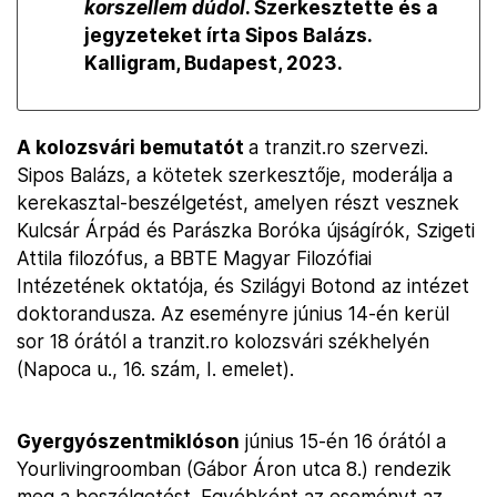
korszellem dúdol
. Szerkesztette és a
jegyzeteket írta Sipos Balázs.
Kalligram, Budapest, 2023.
A kolozsvári bemutatót
a tranzit.ro szervezi.
Sipos Balázs, a kötetek szerkesztője, moderálja a
kerekasztal-beszélgetést, amelyen részt vesznek
Kulcsár Árpád és Parászka Boróka újságírók, Szigeti
Attila filozófus, a BBTE Magyar Filozófiai
Intézetének oktatója, és Szilágyi Botond az intézet
doktorandusza. Az eseményre június 14-én kerül
sor 18 órától a tranzit.ro kolozsvári székhelyén
(Napoca u., 16. szám, I. emelet).
Gyergyószentmiklóson
június 15-én 16 órától a
Yourlivingroomban (Gábor Áron utca 8.) rendezik
meg a beszélgetést. Egyébként az eseményt az