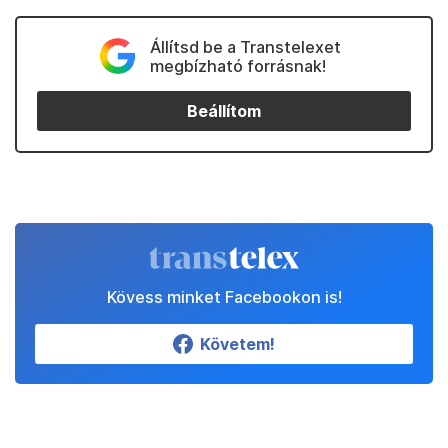
Állítsd be a Transtelexet
megbízható forrásnak!
Beállítom
Kövess minket Facebookon is!
Követem!