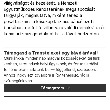
világválságot és kezelését, a Nemzeti
Együttműködés Rendszerének megalapozását
tárgyalják, megmutatva, miként terjed a
posztfasizmus a későkapitalizmus páncélozott
burkában, de fel-felvillantva a valódi demokrácia és
kommunizmus gondolatát is – a távoli horizonton.
Támogasd a Transtelexet egy kávé árával!
Munkánkkal minden nap magyar közösségeket tartunk
képben, teret adunk helyi ügyeknek, és fontos erdélyi
történeteket mutatunk be — függetlenül, szabadon.
Ahhoz, hogy ezt továbbra is így tehessük, rád is
szükségünk van.
Támogatom