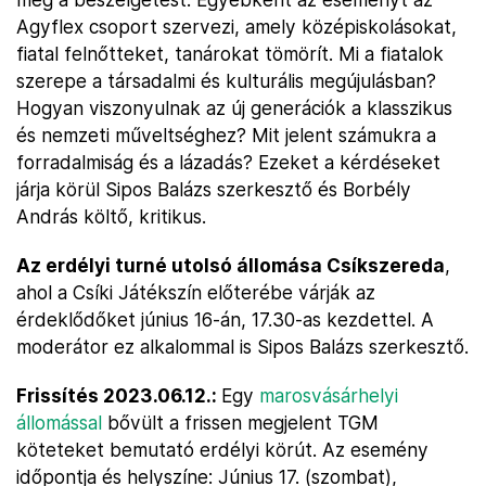
Agyflex csoport szervezi, amely középiskolásokat,
fiatal felnőtteket, tanárokat tömörít. Mi a fiatalok
szerepe a társadalmi és kulturális megújulásban?
Hogyan viszonyulnak az új generációk a klasszikus
és nemzeti műveltséghez? Mit jelent számukra a
forradalmiság és a lázadás? Ezeket a kérdéseket
járja körül Sipos Balázs szerkesztő és Borbély
András költő, kritikus.
Az erdélyi turné utolsó állomása Csíkszereda
,
ahol a Csíki Játékszín előterébe várják az
érdeklődőket június 16-án, 17.30-as kezdettel. A
moderátor ez alkalommal is Sipos Balázs szerkesztő.
Frissítés 2023.06.12.:
Egy
marosvásárhelyi
állomással
bővült a frissen megjelent TGM
köteteket bemutató erdélyi körút. Az esemény
időpontja és helyszíne: Június 17. (szombat),