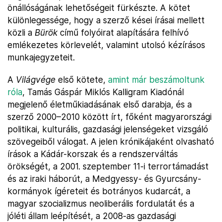
önállóságának lehetőségeit fürkészte. A kötet
különlegessége, hogy a szerző kései írásai mellett
közli a
Bürök
című folyóirat alapítására felhívó
emlékezetes körlevelét, valamint utolsó kézírásos
munkajegyzeteit.
A
Világvége
első kötete,
amint már beszámoltunk
róla
, Tamás Gáspár Miklós Kalligram Kiadónál
megjelenő életműkiadásának első darabja, és a
szerző 2000–2010 között írt, főként magyarországi
politikai, kulturális, gazdasági jelenségeket vizsgáló
szövegeiből válogat. A jelen krónikájaként olvasható
írások a Kádár-korszak és a rendszerváltás
örökségét, a 2001. szeptember 11-i terrortámadást
és az iraki háborút, a Medgyessy- és Gyurcsány-
kormányok ígéreteit és botrányos kudarcát, a
magyar szocializmus neoliberális fordulatát és a
jóléti állam leépítését, a 2008-as gazdasági