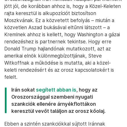
De ellenkező irányban is látványos volt a kapcsolat
a fegyverek terén: 2022 folyamán kiemelten fontos
szerepet játszottak az ukrajnai háborúban orosz
oldalon az iráni Sahed drónok, majd az alapjukon
létrehozott orosz gyártmányú Gerany drónok.
Ezekkel reagáltak az először ukrán oldalon
tökéletesített, drónokkal védekező harcmodorra,
amely részben átírta a 20. században
megfogalmazott katonai tankönyvekben leírt
stratégiákat.
Oroszországnak Irán nemcsak hadiipari partnerként
jött jól, de korábban ahhoz is, hogy a Közel-Keleten
rajta keresztül is alkupozíciót biztosítson
Moszkvának. Ez a közvetett befolyás – miután a
közvetlen Aszad bukásával eltűnni látszott – a
Kremlnek ahhoz is kellett, hogy Washington a gázai
rendezéshez is partnernek tekintse. Hogy erre