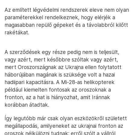
Az említett légvédelmi rendszerek eleve nem olyan
paraméterekkel rendelkeznek, hogy elérjék a
magasabban repülő gépeket és a távolabbról kilőtt
rakétákat.
A szerződések egy része pedig nem is teljesült,
vagy azért, mert későbbre szóltak vagy azért,
mert Oroszországnak az Ukrajna ellen folytatott
háborújában magának is szüksége volt a hazai
hadiipari kapacitásra. A Mi-28-as helikopterek
például kiemelten fontosak az oroszoknak a
fronton, az a hat is hiányozhat, amit Iránnak
korábban átadtak.
Így legutóbb már csak olyan eszközökről született
megállapodás, amilyeneket az ukrajnai fronton az
oroszok nélkülözni tudnak: erről szólt a vállról