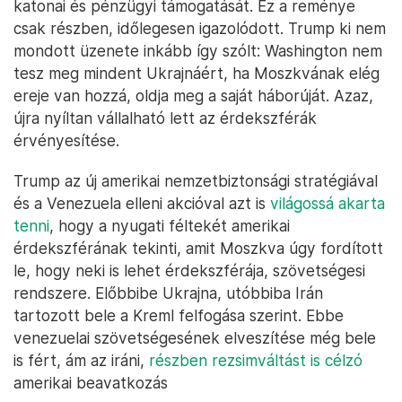
együtt, miközben Oroszország is rászorul Kínára a
fejlett technológia forrásaként. De
átlépett rajta
a
karabahi háborút a maga javára lezáró Azerbajdzsán
és az orosz védelemben csalódott Örményország is,
amelyek maguk is inkább Washingtonra figyelnek.
Putyin várakozásokkal tekintett Trump hatalomra
jutására 2016-ban és 2024-ben is. Ezúttal
kifejezetten azt remélte, hogy az ukrajnai háborút
amerikai közreműködéssel a maga javára fordítva
zárhatja le, mert Trump nem tartja fenn Ukrajna
katonai és pénzügyi támogatását. Ez a reménye
csak részben, időlegesen igazolódott. Trump ki nem
mondott üzenete inkább így szólt: Washington nem
tesz meg mindent Ukrajnáért, ha Moszkvának elég
ereje van hozzá, oldja meg a saját háborúját. Azaz,
újra nyíltan vállalható lett az érdekszférák
érvényesítése.