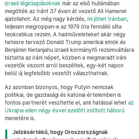
izraeli légicsapásoknak
már az első hullámában
megölték az Iránt 37 éven át vezető Ali Hamenei
ajatollahot. Az még nagy kérdés,
mi jöhet Iránban
,
teljesen megroppan-e az 1979 óta fennálló síita
teokratikus rezsim. A hadműveleteket akár négy
hetesre tervező Donald Trump amerikai elnök és
Benjámin Netanjahu izraeli kormányfő rezsimváltásra
biztatta az iráni népet, közben a megmaradt iráni
vezetők viszont arról beszéltek, egy-két napon
belül új legfelsőbb vezetőt választhatnak.
Az azonban bizonyos, hogy Putyin nemcsak
politikai, de gazdasági és katonai értelemben is
fontos partnerét veszítette el, ami hatással lehet
az
Ukrajna ellen négy évvel ezelőtt indított háború
menetére is.
Jelzésértékű, hogy Oroszországnak