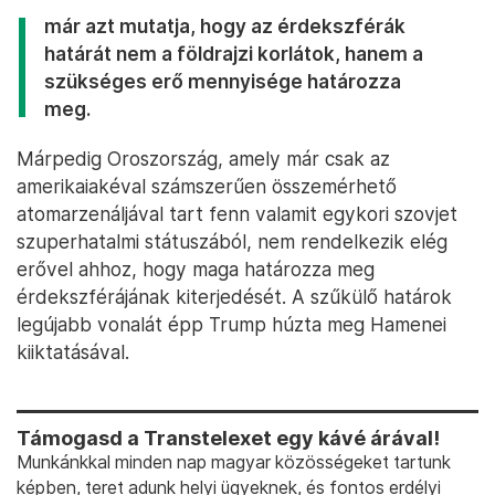
Trump az új amerikai nemzetbiztonsági stratégiával
és a Venezuela elleni akcióval azt is
világossá akarta
tenni
, hogy a nyugati féltekét amerikai
érdekszférának tekinti, amit Moszkva úgy fordított
le, hogy neki is lehet érdekszférája, szövetségesi
rendszere. Előbbibe Ukrajna, utóbbiba Irán
tartozott bele a Kreml felfogása szerint. Ebbe
venezuelai szövetségesének elveszítése még bele
is fért, ám az iráni,
részben rezsimváltást is célzó
amerikai beavatkozás
már azt mutatja, hogy az érdekszférák
határát nem a földrajzi korlátok, hanem a
szükséges erő mennyisége határozza
meg.
Márpedig Oroszország, amely már csak az
amerikaiakéval számszerűen összemérhető