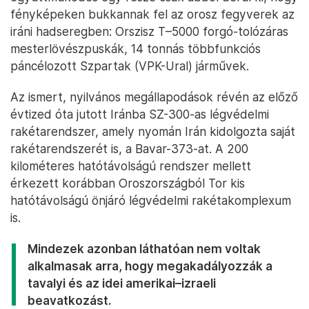
fényképeken bukkannak fel az orosz fegyverek az
iráni hadseregben: Orszisz T–5000 forgó-tolózáras
mesterlövészpuskák, 14 tonnás többfunkciós
páncélozott Szpartak (VPK-Ural) járművek.
Az ismert, nyilvános megállapodások révén az előző
évtized óta jutott Iránba SZ-300-as légvédelmi
rakétarendszer, amely nyomán Irán kidolgozta saját
rakétarendszerét is, a Bavar-373-at. A 200
kilométeres hatótávolságú rendszer mellett
érkezett korábban Oroszországból Tor kis
hatótávolságú önjáró légvédelmi rakétakomplexum
is.
Mindezek azonban láthatóan nem voltak
alkalmasak arra, hogy megakadályozzák a
tavalyi és az idei amerikai–izraeli
beavatkozást.