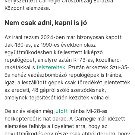
kényszerített Carnegie Oroszország Eurázsia
Központ elemzése.
Nem csak adni, kapni is jó
Az iráni rezsim 2024-ben már bizonyosan kapott
Jak-130-as, az 1990-es években olasz
együttműködésben kifejlesztett kiképző
repülőgépet, amelyre aztán R–73-as, közelharc-
rakétákkal is
felszereltek
. Ezután érkeztek Szu-35-
ös nehéz vadászbombázó repülőgépek is Iránba.
Igaz, a leszállított gépek csak töredékét jelentették
az eredeti, 48 gépről szóló szerződésnek,
amelynek teljesítését idén kezdték volna el.
De az év elején még
jutott
Iránba Mi-28-as
helikopterből is hat darab. A Carnegie már idézett
elemzése felhívja a figyelmet arra, hogy az
együttműködés egy része csak abból derül ki, hogy