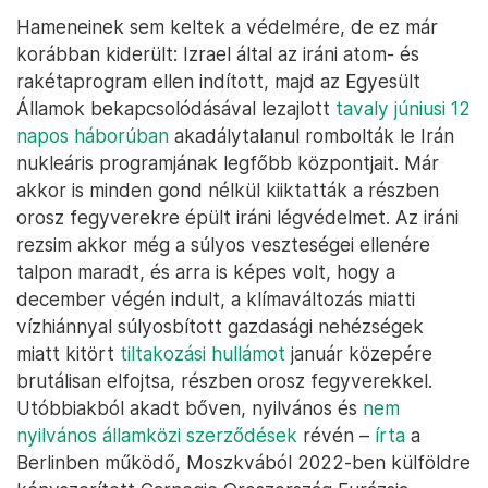
Hameneinek sem keltek a védelmére, de ez már
korábban kiderült: Izrael által az iráni atom- és
rakétaprogram ellen indított, majd az Egyesült
Államok bekapcsolódásával lezajlott
tavaly júniusi 12
napos háborúban
akadálytalanul rombolták le Irán
nukleáris programjának legfőbb központjait. Már
akkor is minden gond nélkül kiiktatták a részben
orosz fegyverekre épült iráni légvédelmet. Az iráni
rezsim akkor még a súlyos veszteségei ellenére
talpon maradt, és arra is képes volt, hogy a
december végén indult, a klímaváltozás miatti
vízhiánnyal súlyosbított gazdasági nehézségek
miatt kitört
tiltakozási hullámot
január közepére
brutálisan elfojtsa, részben orosz fegyverekkel.
Utóbbiakból akadt bőven, nyilvános és
nem
nyilvános államközi szerződések
révén –
írta
a
Berlinben működő, Moszkvából 2022-ben külföldre