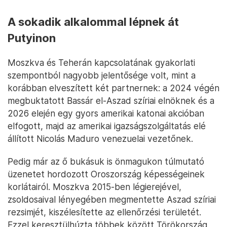
A sokadik alkalommal lépnek át
Putyinon
Moszkva és Teherán kapcsolatának gyakorlati
szempontból nagyobb jelentősége volt, mint a
korábban elveszített két partnernek: a 2024 végén
megbuktatott Bassár el-Aszad szíriai elnöknek és a
2026 elején egy gyors amerikai katonai akcióban
elfogott, majd az amerikai igazságszolgáltatás elé
állított Nicolás Maduro venezuelai vezetőnek.
Pedig már az ő bukásuk is önmagukon túlmutató
üzenetet hordozott Oroszország képességeinek
korlátairól. Moszkva 2015-ben légierejével,
zsoldosaival lényegében megmentette Aszad szíriai
rezsimjét, kiszélesítette az ellenőrzési területét.
Ezzel keresztülhúzta többek között Törökország