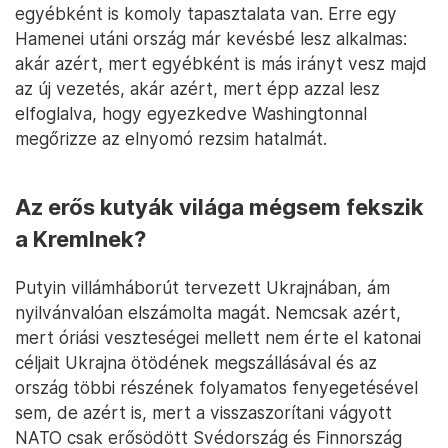
Donald Trump hajlandónak mutatkozott, azt az
amerikai elnök különmegbízottjának, Steve
Witkoffnak a működése is mutatta, aki a közel-
keleti rendezésért és az orosz kapcsolatokért is
felelt.
Irán sokat
segített abban is
, hogy az
Oroszországgal szembeni nyugati
szankciók ellenére árnyékflottákon
keresztül vevőt találjon az orosz kőolaj.
Ebben a szintén szankciókkal sújtott Iránnak
egyébként is komoly tapasztalata van. Erre egy
Hamenei utáni ország már kevésbé lesz alkalmas:
akár azért, mert egyébként is más irányt vesz majd
az új vezetés, akár azért, mert épp azzal lesz
elfoglalva, hogy egyezkedve Washingtonnal
megőrizze az elnyomó rezsim hatalmát.