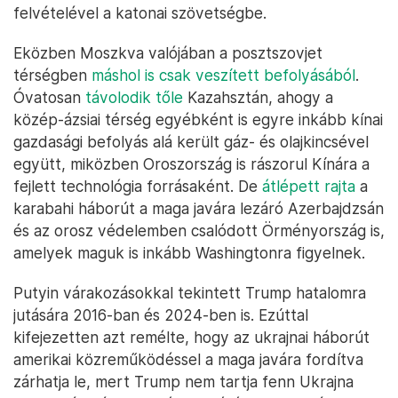
Az erős kutyák világa mégsem fekszik
a Kremlnek?
Putyin villámháborút tervezett Ukrajnában, ám
nyilvánvalóan elszámolta magát. Nemcsak azért,
mert óriási veszteségei mellett nem érte el katonai
céljait Ukrajna ötödének megszállásával és az
ország többi részének folyamatos fenyegetésével
sem, de azért is, mert a visszaszorítani vágyott
NATO csak erősödött Svédország és Finnország
felvételével a katonai szövetségbe.
Eközben Moszkva valójában a posztszovjet
térségben
máshol is csak veszített befolyásából
.
Óvatosan
távolodik tőle
Kazahsztán, ahogy a
közép-ázsiai térség egyébként is egyre inkább kínai
gazdasági befolyás alá került gáz- és olajkincsével