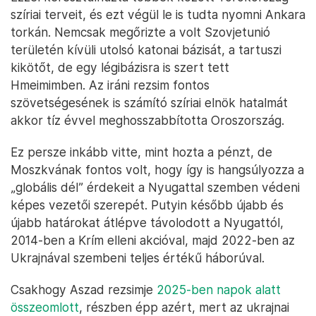
szíriai terveit, és ezt végül le is tudta nyomni Ankara
torkán. Nemcsak megőrizte a volt Szovjetunió
területén kívüli utolsó katonai bázisát, a tartuszi
kikötőt, de egy légibázisra is szert tett
Hmeimimben. Az iráni rezsim fontos
szövetségesének is számító szíriai elnök hatalmát
akkor tíz évvel meghosszabbította Oroszország.
Ez persze inkább vitte, mint hozta a pénzt, de
Moszkvának fontos volt, hogy így is hangsúlyozza a
„globális dél” érdekeit a Nyugattal szemben védeni
képes vezetői szerepét. Putyin később újabb és
újabb határokat átlépve távolodott a Nyugattól,
2014-ben a Krím elleni akcióval, majd 2022-ben az
Ukrajnával szembeni teljes értékű háborúval.
Csakhogy Aszad rezsimje
2025-ben napok alatt
összeomlott
, részben épp azért, mert az ukrajnai