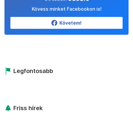
Állítsd be a Transtelexet
megbízható forrásnak!
Beállítom
Kövess minket Facebookon is!
Követem!