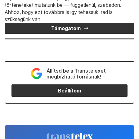
atomarzenáljával tart fenn valamit egykori szovjet
szuperhatalmi státuszából, nem rendelkezik elég
erővel ahhoz, hogy maga határozza meg
érdekszférájának kiterjedését. A szűkülő határok
legújabb vonalát épp Trump húzta meg Hamenei
kiiktatásával.
Támogasd a Transtelexet egy kávé árával!
Munkánkkal minden nap magyar közösségeket tartunk
képben, teret adunk helyi ügyeknek, és fontos erdélyi
történeteket mutatunk be — függetlenül, szabadon.
Ahhoz, hogy ezt továbbra is így tehessük, rád is
szükségünk van.
Támogatom