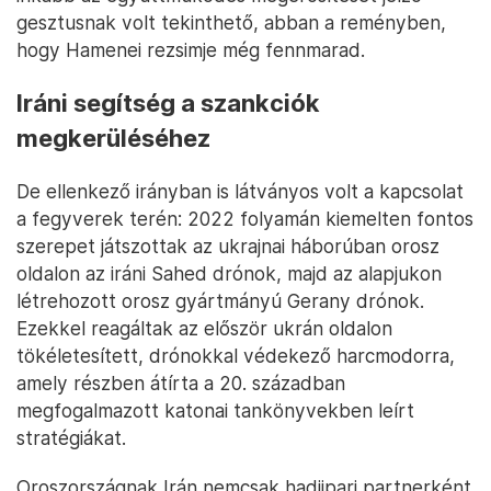
Erre a harcok jellegéből adódóan Oroszországnak
nincsen szüksége Ukrajnában, igaz, ezek sem lettek
volna alkalmasak az amerikai–izraeli beavatkozás
elhárítására, inkább az Irán támogatását élvező
térségbeli kliensszervezeteknek jöttek volna jól,
mint a Hezbollah vagy a Hamász, amelyeket viszont
alaposan meggyengített Izrael az elmúlt bő két
évben, a Hamász palesztin terroristái által 2023.
október 7-én végrehajtott véres támadás után. De
ezek is csak később érkeztek volna Iránba, így
inkább az együttműködés megerősítését jelző
gesztusnak volt tekinthető, abban a reményben,
hogy Hamenei rezsimje még fennmarad.
Iráni segítség a szankciók
megkerüléséhez