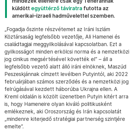
mindezek ellenére csak egy Teheránnak
küldött
együttérző táviratra
futotta az
amerikai–izraeli hadművelettel szemben.
„Fogadja őszinte részvétemet az Iráni Iszlám
Köztársaság legfelsőbb vezetője, Ali Hamenei és
családtagjai meggyilkolásával kapcsolatban. Ezt a
gyilkosságot minden erkölcsi norma és a nemzetközi
jog cinikus megsértésével követték el” – áll a
legfelsőbb vezető alatt álló iráni elnöknek, Maszúd
Peszeskjánnak címzett levélben Putyintól, aki 2022
februárjában számos szerződés és a nemzetközi jog
felrúgásával kezdett háborúba Ukrajna ellen. A
Kreml oldalán is közölt üzenetben Putyin kitért arra
is, hogy Hameneire olyan kiváló politikusként
emlékeznek, aki Oroszország és Irán kapcsolatát
„mindenre kiterjedő stratégiai partnerség szintjére
emelte”.