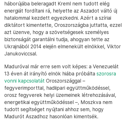
háborújába beleragadt Kreml nem tudott elég
energiát fordítani rá, helyette az Aszadot váltó új
hatalommal kezdett egyezkedni. Azért a szíriai
diktátort kimentette, Oroszországba juttatta, ezzel
azt üzenve, hogy a szövetségesek személyes
biztonságát garantálni tudja, ahogyan tette az
Ukrajnából 2014 elején elmenekült elnökkel, Viktor
Janukoviccsal.
Maduróval már erre sem volt képes: a Venezuelát
13 éven át irányító elnök hiába próbálta
szorosra
vonni kapcsolatát
Oroszországgal –
fegyverimporttal, hadiipari együttműködéssel,
orosz fegyverek helyi üzemeinek létrehozásával,
energetikai együttműködéssel –, Moszkva nem
tudott segítséget nyújtani ahhoz sem, hogy
Madurót Aszadhoz hasonlóan kimentsék.