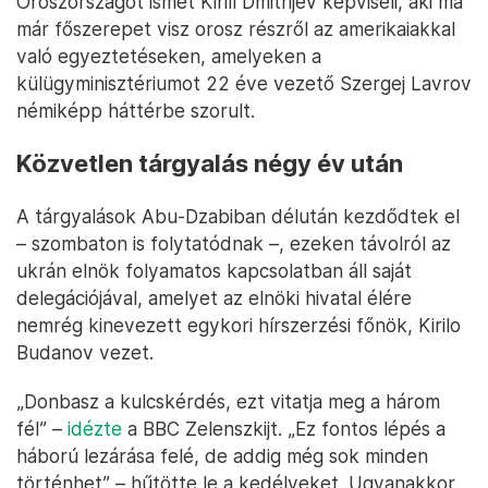
Oroszországot ismét Kirill Dmitrijev képviseli, aki ma
már főszerepet visz orosz részről az amerikaiakkal
való egyeztetéseken, amelyeken a
külügyminisztériumot 22 éve vezető Szergej Lavrov
némiképp háttérbe szorult.
Közvetlen tárgyalás négy év után
A tárgyalások Abu-Dzabiban délután kezdődtek el
– szombaton is folytatódnak –, ezeken távolról az
ukrán elnök folyamatos kapcsolatban áll saját
delegációjával, amelyet az elnöki hivatal élére
nemrég kinevezett egykori hírszerzési főnök, Kirilo
Budanov vezet.
„Donbasz a kulcskérdés, ezt vitatja meg a három
fél” –
idézte
a BBC Zelenszkijt. „Ez fontos lépés a
háború lezárása felé, de addig még sok minden
történhet” – hűtötte le a kedélyeket. Ugyanakkor