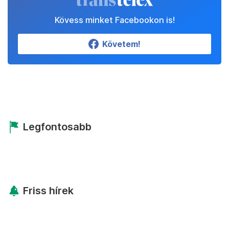
Állítsd be a Transtelexet
megbízható forrásnak!
Beállítom
Kövess minket Facebookon is!
Követem!