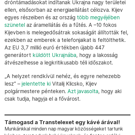
Az ukrán katasztrófaelhárítás által felállított humanitárius
segélypont sátra egy kijevi lakótelepen, 2026. január 20-án.
Áramszünet idején a lakosok melegedhetnek és feltölthetik a
telefonjaikat – Fotó: Valentyn Ogirenko / Reuters
Eközben az orosz erők intenzív rakéta- és
dróntámadásokat indítanak Ukrajna nagy területei
ellen, elsősorban az energiaellátást célozva. Kijev
egyes részeiben és az ország
több megyéjében
szünetel
az áramellátás és a fűtés. A –10 fokos
Kijevben is melegedősátrak sokaságát állították fel,
ezekben az emberek a telefonjaikat is feltölthetik.
Az EU 3,7 millió euró értékben újabb 447