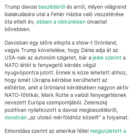
Trump davosi
beszédéről
és arról, milyen világrend
kialakulására utal a Fehér Házba való visszatérése
óta eltelt év,
ebben a cikkünkben
olvashat
bővebben.
Davosban egy időre ellopta a show-t Grönland,
vagyis Trump követelése, hogy Dánia adja át az
USA-nak az autonóm szigetet, bár a
jelek szerint
a
NATO létét is fenyegető kérdés végül
nyugvópontra jutott. Ennek is köze lehetett ahhoz,
hogy ismét Ukrajna kérdése kerülhetett az
előtérbe, amit a Grönland kérdésében nagyon aktív
NATO-főtitkár, Mark Rutte a valódi fenyegetésnek
nevezett Európa szempontjából. Zelenszkij
pozitívan nyilatkozott a davosi megbeszélésről,
mondván
„az utolsó mérföldhöz közelít” a folyamat.
Elmondása szerint az amerikai féllel
megszületett a