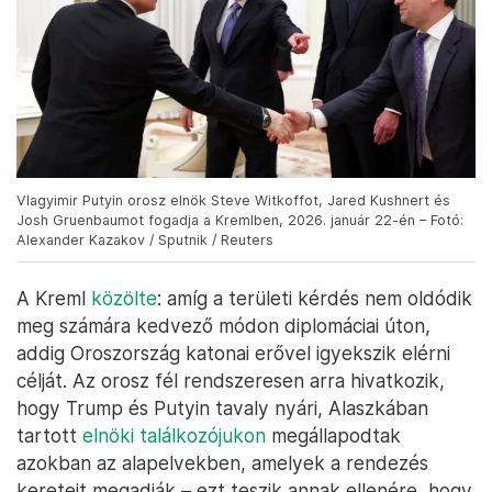
Vlagyimir Putyin orosz elnök Steve Witkoffot, Jared Kushnert és
Josh Gruenbaumot fogadja a Kremlben, 2026. január 22-én – Fotó:
Alexander Kazakov / Sputnik / Reuters
A Kreml
közölte
: amíg a területi kérdés nem oldódik
meg számára kedvező módon diplomáciai úton,
addig Oroszország katonai erővel igyekszik elérni
célját. Az orosz fél rendszeresen arra hivatkozik,
hogy Trump és Putyin tavaly nyári, Alaszkában
tartott
elnöki találkozójukon
megállapodtak
azokban az alapelvekben, amelyek a rendezés
kereteit megadják – ezt teszik annak ellenére, hogy