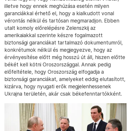
illetve hogy ennek meghúzása esetén milyen
garanciákkal érhető el, hogy a kialkudott vonal
vérontás nélkül és tartósan megmaradjon. Ebben
utalt komoly előrelépésre Zelenszkij az
amerikaiakkal szerinte készre fogalmazott
biztonsági garanciákat tartalmazó dokumentumról,
konkrétumok nélkül és megjegyezve, hogy az
érvényesítése előtt még hosszú út áll, hiszen előtte
békét kell kötni Oroszországgal. Annak pedig
előfeltétele, hogy Oroszország elfogadja a
biztonsági garanciákat, amelyeket eddig elutasított,
kizárva, hogy nyugati erők megjelenhessenek
Ukrajna területén, akár csak békefenntartókként.