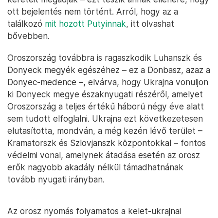
ott bejelentés nem történt. Arról, hogy az a
találkozó
mit hozott Putyinnak
, itt olvashat
bővebben.
Oroszország továbbra is ragaszkodik Luhanszk és
Donyeck megyék egészéhez – ez a Donbasz, azaz a
Donyec-medence –, elvárva, hogy Ukrajna vonuljon
ki Donyeck megye északnyugati részéről, amelyet
Oroszország a teljes értékű háború négy éve alatt
sem tudott elfoglalni. Ukrajna ezt következetesen
elutasította, mondván, a még kezén lévő terület –
Kramatorszk és Szlovjanszk központokkal – fontos
védelmi vonal, amelynek átadása esetén az orosz
erők nagyobb akadály nélkül támadhatnának
tovább nyugati irányban.
Az orosz nyomás folyamatos a kelet-ukrajnai