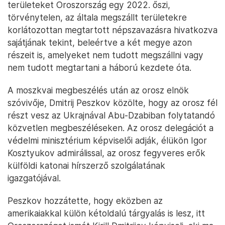
területeket Oroszország egy 2022. őszi,
törvénytelen, az általa megszállt területekre
korlátozottan megtartott népszavazásra hivatkozva
sajátjának tekint, beleértve a két megye azon
részeit is, amelyeket nem tudott megszállni vagy
nem tudott megtartani a háború kezdete óta.
A moszkvai megbeszélés után az orosz elnök
szóvivője, Dmitrij Peszkov közölte, hogy az orosz fél
részt vesz az Ukrajnával Abu-Dzabiban folytatandó
közvetlen megbeszéléseken. Az orosz delegációt a
védelmi minisztérium képviselői adják, élükön Igor
Kosztyukov admirálissal, az orosz fegyveres erők
külföldi katonai hírszerző szolgálatának
igazgatójával.
Peszkov hozzátette, hogy eközben az
amerikaiakkal külön kétoldalú tárgyalás is lesz, itt