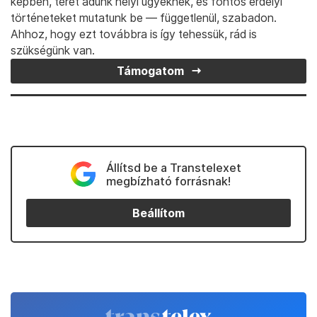
generátort
küldött Ukrajnába
, hogy a lakosság
átvészelhesse a legkritikusabb téli időszakot.
„A helyzet rendkívül nehéz, és egyre nehezebb
lesz” –
jelentette ki
Vitalij Klicsko, Kijev
polgármestere pénteken.
Azt javasolta
, hogy aki
csak tudja, hagyja el a fővárost.
Támogasd a Transtelexet egy kávé árával!
Munkánkkal minden nap magyar közösségeket tartunk
képben, teret adunk helyi ügyeknek, és fontos erdélyi
történeteket mutatunk be — függetlenül, szabadon.
Ahhoz, hogy ezt továbbra is így tehessük, rád is
szükségünk van.
Támogatom