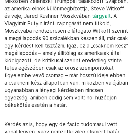
Miközben Zelenszkij Trumppal találkozott Svájcban,
az amerikai elnök különmegbízottja, Steve Witkoff
és veje, Jared Kushner Moszkvában
tárgyalt
. A
Vlagyimir Putyin iránti rajongását nem titkoló,
Moszkvába rendszeresen ellátogató Witkoff szerint
a megállapodás 90 százalékban készen áll, már csak
egy kérdést kell tisztázni. Igaz, ez a „csaknem kész”
megállapodás – amely állítólag az amerikaiak által
kidolgozott, de kritikusai szerint eredetileg szinte
teljes egészében csak az orosz szempontokat
figyelembe vevő csomag – már hosszú ideje ebben
a csaknem kész állapotban van, miközben valójában
ugyanabban a lényegi kérdésben nincsen
egyezség, amiben eddig sem volt: hol húzódjon
békekötés esetén a határ.
Kérdés az is, hogy egy de facto tudomásul vett
vonal legyen, vagy nemzetközileg elismert határ,