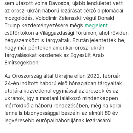
sem utazott volna Davosba, újabb lendületet vett
az orosz–ukrán háború lezárását célzó diplomáciai
mozgolódás. Volodimir Zelenszkij végül Donald
Trump kezdeményezésére mégis
megjelent
csütörtökön a Világgazdasági Fórumon, ahol röviden
négyszemközt is tárgyaltak. Ezután jelentették be,
hogy már pénteken amerikai–orosz–ukrán
tárgyalásokat kezdenek az Egyesült Arab
Emírségekben.
Az Oroszország által Ukrajna ellen 2022. február
24-én indított háború első hónapjában tárgyaltak
utoljára közvetlenül egymással az oroszok és az
ukránok, így a mostani találkozó mindenképpen
mérföldkő a háború rendezésében, még ha korai
lenne is bizonyossággal beszélni az elmúlt 80 év
legvéresebb európai háborújának lezárásáról.