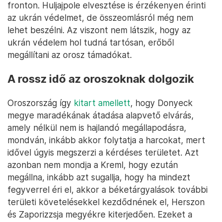
fronton. Huljajpole elvesztése is érzékenyen érinti
az ukrán védelmet, de összeomlásról még nem
lehet beszélni. Az viszont nem látszik, hogy az
ukrán védelem hol tudná tartósan, erőből
megállítani az orosz támadókat.
A rossz idő az oroszoknak dolgozik
Oroszország így
kitart amellett
, hogy Donyeck
megye maradékának átadása alapvető elvárás,
amely nélkül nem is hajlandó megállapodásra,
mondván, inkább akkor folytatja a harcokat, mert
idővel úgyis megszerzi a kérdéses területet. Azt
azonban nem mondja a Kreml, hogy ezután
megállna, inkább azt sugallja, hogy ha mindezt
fegyverrel éri el, akkor a béketárgyalások további
területi követelésekkel kezdődnének el, Herszon
és Zaporizzsja megyékre kiterjedően. Ezeket a