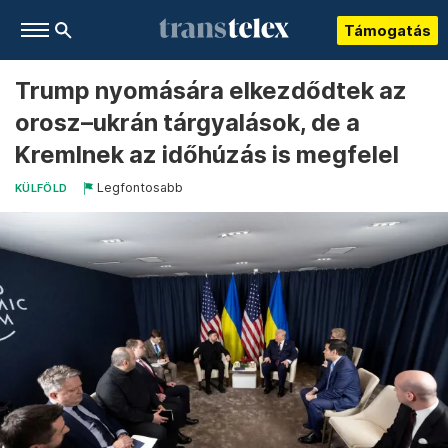
Támogatás
Trump nyomására elkezdődtek az
orosz–ukrán tárgyalások, de a
Kremlnek az időhúzás is megfelel
Legfontosabb
KÜLFÖLD