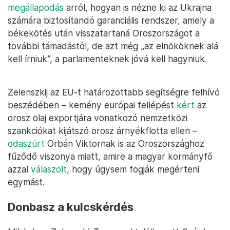
megállapodás
arról, hogyan is nézne ki az Ukrajna
számára biztosítandó garanciális rendszer, amely a
békekötés után visszatartaná Oroszországot a
további támadástól, de azt még „az elnököknek alá
kell írniuk”, a parlamenteknek jóvá kell hagyniuk.
Zelenszkij az EU-t határozottabb segítségre felhívó
beszédében – kemény európai fellépést
kért
az
orosz olaj exportjára vonatkozó nemzetközi
szankciókat kijátszó orosz árnyékflotta ellen –
odaszúrt
Orbán Viktornak is az Oroszországhoz
fűződő viszonya miatt, amire a magyar kormányfő
azzal
válaszolt
, hogy úgysem fogják megérteni
egymást.
Donbasz a kulcskérdés