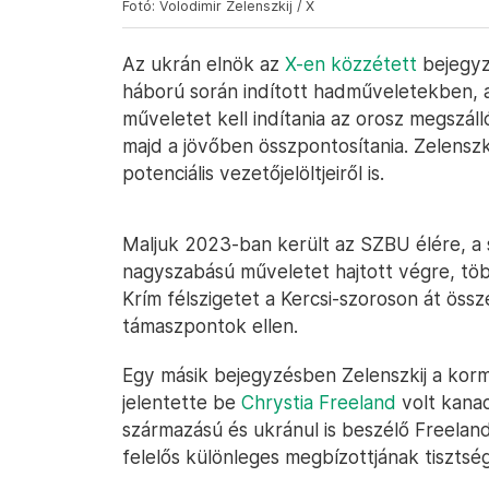
Fotó: Volodimir Zelenszkij / X
Az ukrán elnök az
X-en közzétett
bejegyz
háború során indított hadműveletekben, a
műveletet kell indítania az orosz megszáll
majd a jövőben összpontosítania. Zelenszk
potenciális vezetőjelöltjeiről is.
Maljuk 2023-ban került az SZBU élére, a s
nagyszabású műveletet hajtott végre, több
Krím félszigetet a Kercsi-szoroson át össz
támaszpontok ellen.
Egy másik bejegyzésben Zelenszkij a kormá
jelentette be
Chrystia Freeland
volt kanad
származású és ukránul is beszélő Freelan
felelős különleges megbízottjának tisztség