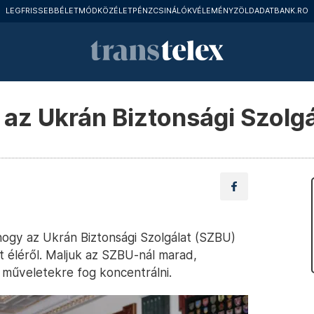
LEGFRISSEBB
ÉLETMÓD
KÖZÉLET
PÉNZCSINÁLÓK
VÉLEMÉNY
ZÖLD
ADATBANK.RO
a az Ukrán Biztonsági Szolgá
 hogy az Ukrán Biztonsági Szolgálat (SZBU)
et éléről. Maljuk az SZBU-nál marad,
 műveletekre fog koncentrálni.