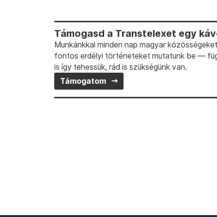
Támogasd a Transtelexet egy kávé
Munkánkkal minden nap magyar közösségeket t
fontos erdélyi történeteket mutatunk be — fü
is így tehessük, rád is szükségünk van.
Támogatom