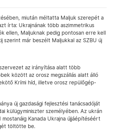
ésében, miután méltatta Maljuk szerepét a
zt írta: Ukrajnának több aszimmetrikus
ók ellen, Maljuknak pedig pontosan erre kell
ij szerint már beszélt Maljukkal az SZBU új
zervezet az irányítása alatt több
ek között az orosz megszállás alatt álló
ekötő Krími híd, illetve orosz repülőgép-
nya új gazdasági fejlesztési tanácsadóját
ai külügyminiszter személyében. Az ukrán
d mostanáig Kanada Ukrajna újjáépítéséért
ét töltötte be.