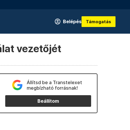
Belépés
Támogatás
lat vezetőjét
Állítsd be a Transtelexet
megbízható forrásnak!
Beállítom