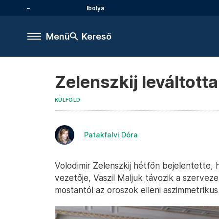
Ibolya
Menü
Kereső
Zelenszkij leváltott
KÜLFÖLD
Patakfalvi Dóra
Volodimir Zelenszkij hétfőn bejelentette,
vezetője, Vaszil Maljuk távozik a szervez
mostantól az oroszok elleni aszimmetrikus