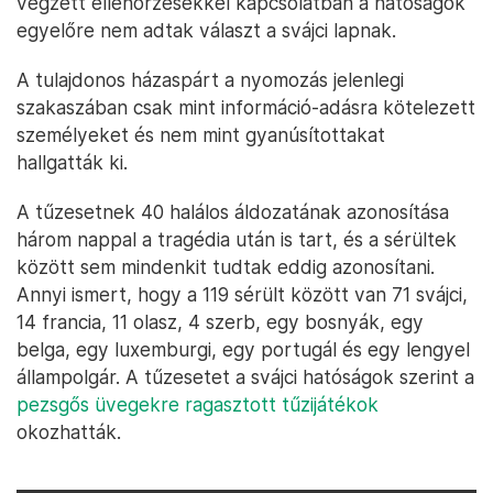
végzett ellenőrzésekkel kapcsolatban a hatóságok
egyelőre nem adtak választ a svájci lapnak.
A tulajdonos házaspárt a nyomozás jelenlegi
szakaszában csak mint információ-adásra kötelezett
személyeket és nem mint gyanúsítottakat
hallgatták ki.
A tűzesetnek 40 halálos áldozatának azonosítása
három nappal a tragédia után is tart, és a sérültek
között sem mindenkit tudtak eddig azonosítani.
Annyi ismert, hogy a 119 sérült között van 71 svájci,
14 francia, 11 olasz, 4 szerb, egy bosnyák, egy
belga, egy luxemburgi, egy portugál és egy lengyel
állampolgár. A tűzesetet a svájci hatóságok szerint a
pezsgős üvegekre ragasztott tűzijátékok
okozhatták.