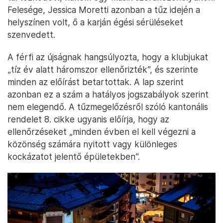
Felesége, Jessica Moretti azonban a tűz idején a
helyszínen volt, ő a karján égési sérüléseket
szenvedett.
A férfi az újságnak hangsúlyozta, hogy a klubjukat
„tíz év alatt háromszor ellenőrizték”, és szerinte
minden az előírást betartottak. A lap szerint
azonban ez a szám a hatályos jogszabályok szerint
nem elegendő. A tűzmegelőzésről szóló kantonális
rendelet 8. cikke ugyanis előírja, hogy az
ellenőrzéseket „minden évben el kell végezni a
közönség számára nyitott vagy különleges
kockázatot jelentő épületekben”.