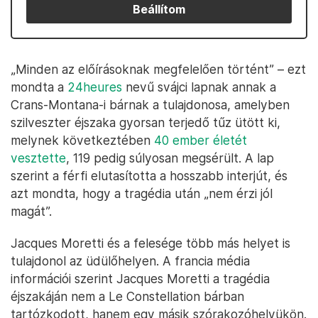
Beállítom
„Minden az előírásoknak megfelelően történt” – ezt
mondta a
24heures
nevű svájci lapnak annak a
Crans-Montana-i bárnak a tulajdonosa, amelyben
szilveszter éjszaka gyorsan terjedő tűz ütött ki,
melynek következtében
40 ember életét
vesztette
, 119 pedig súlyosan megsérült. A lap
szerint a férfi elutasította a hosszabb interjút, és
azt mondta, hogy a tragédia után „nem érzi jól
magát”.
Jacques Moretti és a felesége több más helyet is
tulajdonol az üdülőhelyen. A francia média
információi szerint Jacques Moretti a tragédia
éjszakáján nem a Le Constellation bárban
tartózkodott, hanem egy másik szórakozóhelyükön.