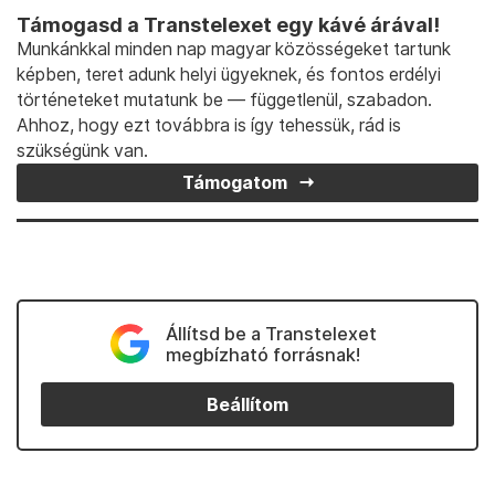
Támogasd a Transtelexet egy kávé árával!
Munkánkkal minden nap magyar közösségeket tartunk
képben, teret adunk helyi ügyeknek, és fontos erdélyi
történeteket mutatunk be — függetlenül, szabadon.
Ahhoz, hogy ezt továbbra is így tehessük, rád is
szükségünk van.
Támogatom
Állítsd be a Transtelexet
megbízható forrásnak!
Beállítom