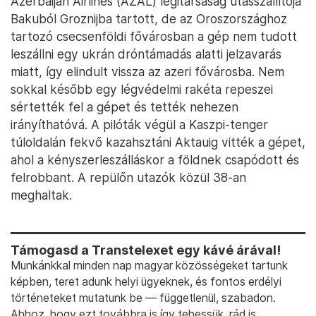
Azerbaijan Airlines (AZAL) légitársaság utasszállítója
Bakuból Groznijba tartott, de az Oroszországhoz
tartozó csecsenföldi fővárosban a gép nem tudott
leszállni egy ukrán dróntámadás alatti jelzavarás
miatt, így elindult vissza az azeri fővárosba. Nem
sokkal később egy légvédelmi rakéta repeszei
sértették fel a gépet és tették nehezen
irányíthatóvá. A pilóták végül a Kaszpi-tenger
túloldalán fekvő kazahsztáni Aktauig vitték a gépet,
ahol a kényszerleszálláskor a földnek csapódott és
felrobbant. A repülőn utazók közül 38-an
meghaltak.
Támogasd a Transtelexet egy kávé árával!
Munkánkkal minden nap magyar közösségeket tartunk
képben, teret adunk helyi ügyeknek, és fontos erdélyi
történeteket mutatunk be — függetlenül, szabadon.
Ahhoz, hogy ezt továbbra is így tehessük, rád is