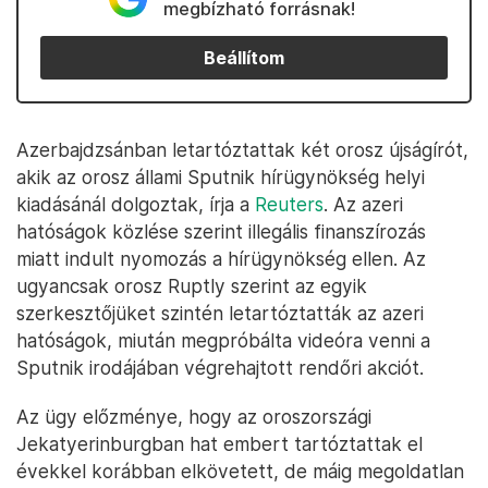
megbízható forrásnak!
Beállítom
Azerbajdzsánban letartóztattak két orosz újságírót,
akik az orosz állami Sputnik hírügynökség helyi
kiadásánál dolgoztak, írja a
Reuters
. Az azeri
hatóságok közlése szerint illegális finanszírozás
miatt indult nyomozás a hírügynökség ellen. Az
ugyancsak orosz Ruptly szerint az egyik
szerkesztőjüket szintén letartóztatták az azeri
hatóságok, miután megpróbálta videóra venni a
Sputnik irodájában végrehajtott rendőri akciót.
Az ügy előzménye, hogy az oroszországi
Jekatyerinburgban hat embert tartóztattak el
évekkel korábban elkövetett, de máig megoldatlan