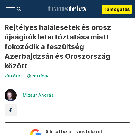
Támogatás
Rejtélyes halálesetek és orosz
újságírók letartóztatása miatt
fokozódik a feszültség
Azerbajdzsán és Oroszország
között
frissítve
KÜLFÖLD
Mizsur András
Állítsd be a Transtelexet