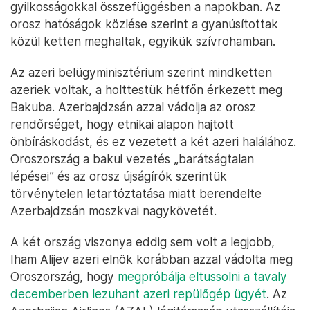
gyilkosságokkal összefüggésben a napokban. Az
orosz hatóságok közlése szerint a gyanúsítottak
közül ketten meghaltak, egyikük szívrohamban.
Az azeri belügyminisztérium szerint mindketten
azeriek voltak, a holttestük hétfőn érkezett meg
Bakuba. Azerbajdzsán azzal vádolja az orosz
rendőrséget, hogy etnikai alapon hajtott
önbíráskodást, és ez vezetett a két azeri halálához.
Oroszország a bakui vezetés „barátságtalan
lépései” és az orosz újságírók szerintük
törvénytelen letartóztatása miatt berendelte
Azerbajdzsán moszkvai nagykövetét.
A két ország viszonya eddig sem volt a legjobb,
Iham Alijev azeri elnök korábban azzal vádolta meg
Oroszország, hogy
megpróbálja eltussolni a tavaly
decemberben lezuhant azeri repülőgép ügyét
. Az