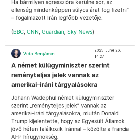
Ha bármilyen agresszióra kerülne sor, az
ellenség mindenképpen súlyos árat fog fizetni”
– fogalmazott Irán legfőbb vezetője.
(
BBC
,
CNN
,
Guardian
,
Sky News
)
2025. June 26. –
Vida Benjámin
14:27
A német külügyminiszter szerint
reményteljes jelek vannak az
amerikai–iráni tárgyalásokra
Johann Wadephul német külügyminiszter
szerint „reményteljes jelek” vannak az
amerikai–iráni tárgyalásokra, miután Donald
Trump kijelentette, hogy az Egyesült Államok
jövő héten találkozik Iránnal – közölte a francia
AFP hírügynökség.