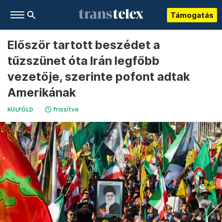
Támogatás
Először tartott beszédet a
tűzszünet óta Irán legfőbb
vezetője, szerinte pofont adtak
Amerikának
frissítve
KÜLFÖLD