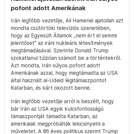
pofont adott Amerikának
Irán legfőbb vezetője, Ali Hamenei ajatollah azt
mondta csütörtöki televíziós üzenetében,
hogy az Egyesült Államok „nem ért el semmi
jelentőset” az iráni nukleáris létesítmények
megtámadásával. Szerinte Donald Trump
szokatlanul túlzóan számolt be a történtekről.
Azt mondta, Irán súlyos pofont adott
Amerikának azzal, hogy megtámadta az USA
által használt al-Udeid légitámaszpontot
Katarban, és kárt okozott benne.
Irán legfőbb vezetője arról is beszélt, hogy
bár Irán az USA egyik kulcsfontosságú
támaszpontját támadta Katarban, az
amerikaiak megpróbálták lekicsinyelni a
műveletet. A 86 éves politikus szerint Trump