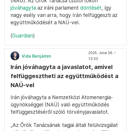
(NAÜ). Az Őrök Tanácsa csütörtökön
jóváhagyta
az iráni parlament
döntését
, így
nagy esély van arra, hogy Irán felfüggeszti az
együttműködését a NAÜ-vel.
(
Guardian
)
2025. June 26. –
Vida Benjámin
13:33
Irán jóváhagyta a javaslatot, amivel
felfüggesztheti az együttműködést a
NAÜ-vel
Irán jóváhagyta a Nemzetközi Atomenergia-
ügynökséggel (NAÜ) való együttműködés
felfüggesztéséről szóló törvényjavaslatot.
„Az Őrök Tanácsának tagjai általi felülvizsgálat