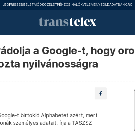
LEGFRISSEBB
ÉLETMÓD
KÖZÉLET
PÉNZCSINÁLÓK
VÉLEMÉNY
ZÖLD
ADATBANK.RO
ádolja a Google-t, hogy or
ozta nyilvánosságra
Google-t birtokló Alphabetet azért, mert
tonák személyes adatait, írja a TASZSZ