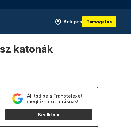
Belépés
Támogatás
osz katonák
Állítsd be a Transtelexet
megbízható forrásnak!
Beállítom