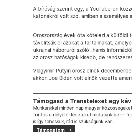
A bíróság szerint egy, a YouTube-on közz
katonákról volt szó, amiben a személyes a
Oroszország évek óta kötelezi a külföldi 
távolítsák el azokat a tartalmakat, amely
ukrajnai háborúról szóló „hamis informáci
az orosz hatóságok kisebb, de rendszeres
Vlagyimir Putyin orosz elnök decemberben
akkori Joe Biden volt elnök vezette amer
Támogasd a Transtelexet egy kávé
Munkánkkal minden nap magyar közösségeket t
fontos erdélyi történeteket mutatunk be — fü
is így tehessük, rád is szükségünk van.
Támogatom