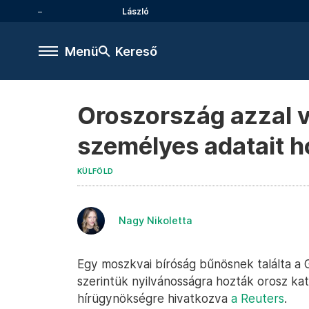
László
Menü
Kereső
Oroszország azzal v
személyes adatait h
KÜLFÖLD
Nagy Nikoletta
Egy moszkvai bíróság bűnösnek találta a 
szerintük nyilvánosságra hozták orosz ka
hírügynökségre hivatkozva
a Reuters
.