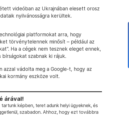
étett videóban az Ukrajnában elesett orosz
dataik nyilvánosságra kerültek.
technológiai platformokat arra, hogy
eket törvénytelennek minősít – például az
ókat”. Ha a cégek nem tesznek eleget ennek,
 bírságokat szabnak ki rájuk.
 azzal vádolta meg a Google-t, hogy az
ikai kormány eszköze volt.
 árával!
artunk képben, teret adunk helyi ügyeknek, és
ggetlenül, szabadon. Ahhoz, hogy ezt továbbra