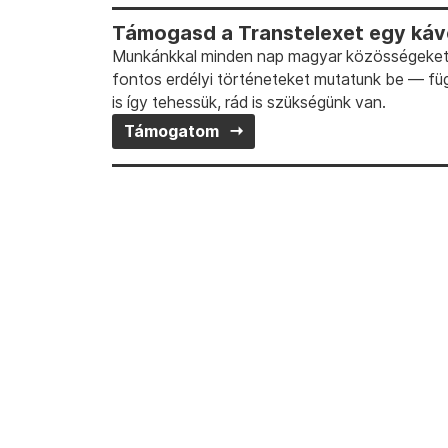
Támogasd a Transtelexet egy kávé
Munkánkkal minden nap magyar közösségeket t
fontos erdélyi történeteket mutatunk be — fü
is így tehessük, rád is szükségünk van.
Támogatom