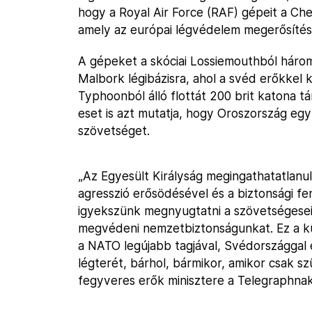
hogy a Royal Air Force (RAF) gépeit a C
amely az európai légvédelem megerősítésé
A gépeket a skóciai Lossiemouthból három
Malbork légibázisra, ahol a svéd erőkkel k
Typhoonból álló flottát 200 brit katona tá
eset is azt mutatja, hogy Oroszország egy
szövetséget.
„Az Egyesült Királyság megingathatatlanul
agresszió erősödésével és a biztonsági 
igyekszünk megnyugtatni a szövetségesein
megvédeni nemzetbiztonságunkat. Ez a k
a NATO legújabb tagjával, Svédországgal
légterét, bárhol, bármikor, amikor csak sz
fegyveres erők minisztere a Telegraphnak