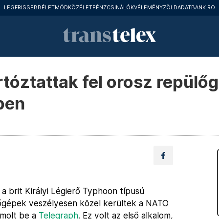
LEGFRISSEBB
ÉLETMÓD
KÖZÉLET
PÉNZCSINÁLÓK
VÉLEMÉNY
ZÖLD
ADATBANK.RO
rtóztattak fel orosz repülő
ben
 a brit Királyi Légierő Typhoon típusú
lőgépek veszélyesen közel kerültek a NATO
ámolt be a
Telegraph
. Ez volt az első alkalom,