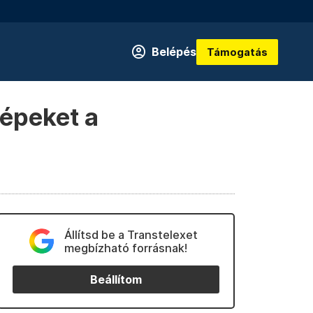
Belépés
Támogatás
gépeket a
Állítsd be a Transtelexet
megbízható forrásnak!
Beállítom