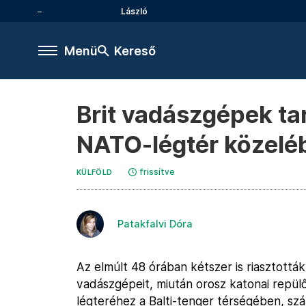
László
Menü
Kereső
Brit vadászgépek ta
NATO-légtér közelé
frissítve
KÜLFÖLD
Patakfalvi Dóra
Az elmúlt 48 órában kétszer is riasztották
vadászgépeit, miután orosz katonai repü
légteréhez a Balti-tenger térségében, sz