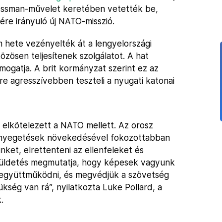
hessman-művelet keretében vetették be,
re irányuló új NATO-misszió.
 hete vezényelték át a lengyelországi
özösen teljesítenek szolgálatot. A hat
mogatja. A brit kormányzat szerint ez az
re agresszívebben teszteli a nyugati katonai
 elkötelezett a NATO mellett. Az orosz
fenyegetések növekedésével fokozottabban
ket, elrettenteni az ellenfeleket és
üldetés megmutatja, hogy képesek vagyunk
 együttműködni, és megvédjük a szövetség
ükség van rá”, nyilatkozta Luke Pollard, a
.