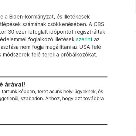
be a Biden-kormányzat, és illetékesek
tárátlépések számának csökkenésében. A CBS
akor 30 ezer lefoglalt időpontot regisztráltak
védelemmel foglalkozó illetések
szerint
az
asztása nem fogja megállítani az USA felé
is módszerek felé tereli a próbálkozókat.
 árával!
artunk képben, teret adunk helyi ügyeknek, és
ggetlenül, szabadon. Ahhoz, hogy ezt továbbra