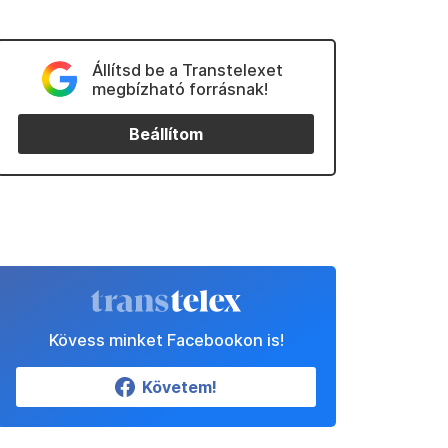
Állítsd be a Transtelexet
megbízható forrásnak!
Beállítom
Kövess minket Facebookon is!
Követem!