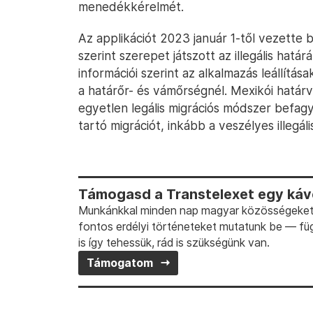
menedékkérelmét.
Az applikációt 2023 január 1-től vezette 
szerint szerepet játszott az illegális ha
információi szerint az alkalmazás leállítás
a határőr- és vámőrségnél. Mexikói határ
egyetlen legális migrációs módszer befagy
tartó migrációt, inkább a veszélyes illegál
Támogasd a Transtelexet egy kávé
Munkánkkal minden nap magyar közösségeket t
fontos erdélyi történeteket mutatunk be — fü
is így tehessük, rád is szükségünk van.
Támogatom