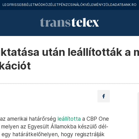
LEGFRISSEBB
ÉLETMÓD
KÖZÉLET
PÉNZCSINÁLÓK
VÉLEMÉNY
ZÖLD
ADATBANK.RO
ktatása után leállították 
kációt
az amerikai határőrség
leállította
a CBP One
, melyen az Egyesült Államokba készülő dél-
 egy határátkelőhelyen, hogy regisztrálják