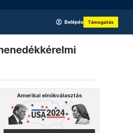
Belépés
Támogatás
a menedékkérelmi
Amerikai elnökválasztás