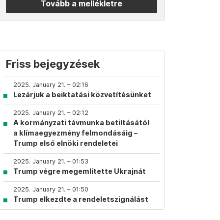
Tovább a mellékletre
Friss bejegyzések
2025. January 21. – 02:16
Lezárjuk a beiktatási közvetítésünket
2025. January 21. – 02:12
A kormányzati távmunka betiltásától
a klímaegyezmény felmondásáig –
Trump első elnöki rendeletei
2025. January 21. – 01:53
Trump végre megemlítette Ukrajnát
2025. January 21. – 01:50
Trump elkezdte a rendeletszignálást