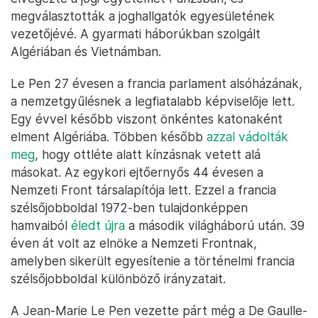
megválasztották a joghallgatók egyesületének
vezetőjévé. A gyarmati háborúkban szolgált
Algériában és Vietnámban.
Le Pen 27 évesen a francia parlament alsóházának,
a nemzetgyűlésnek a legfiatalabb képviselője lett.
Egy évvel később viszont önkéntes katonaként
elment Algériába. Többen később
azzal vádolták
meg
, hogy ottléte alatt kínzásnak vetett alá
másokat. Az egykori ejtőernyős 44 évesen a
Nemzeti Front társalapítója lett. Ezzel a francia
szélsőjobboldal 1972-ben tulajdonképpen
hamvaiból
éledt újra
a második világháború után. 39
éven át volt az elnöke a Nemzeti Frontnak,
amelyben sikerült egyesítenie a történelmi francia
szélsőjobboldal különböző irányzatait.
A Jean-Marie Le Pen vezette párt még a De Gaulle-