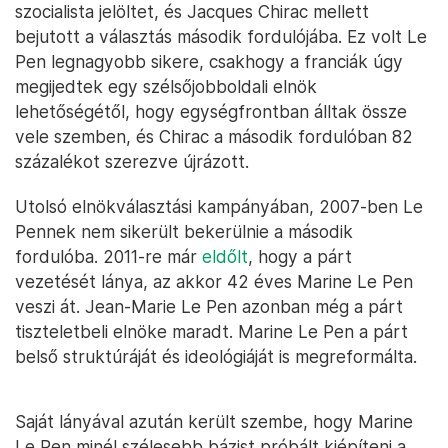
szocialista jelöltet, és Jacques Chirac mellett
bejutott a választás második fordulójába. Ez volt Le
Pen legnagyobb sikere, csakhogy a franciák úgy
megijedtek egy szélsőjobboldali elnök
lehetőségétől, hogy egységfrontban álltak össze
vele szemben, és Chirac a második fordulóban 82
százalékot szerezve újrázott.
Utolsó elnökválasztási kampányában, 2007-ben Le
Pennek nem sikerült bekerülnie a második
fordulóba. 2011-re már
eldőlt
, hogy a párt
vezetését lánya, az akkor 42 éves Marine Le Pen
veszi át. Jean-Marie Le Pen azonban még a párt
tiszteletbeli elnöke maradt. Marine Le Pen a párt
belső struktúráját és ideológiáját is megreformálta.
Saját lányával azután került szembe, hogy Marine
Le Pen minél szélesebb bázist próbált kiépíteni a