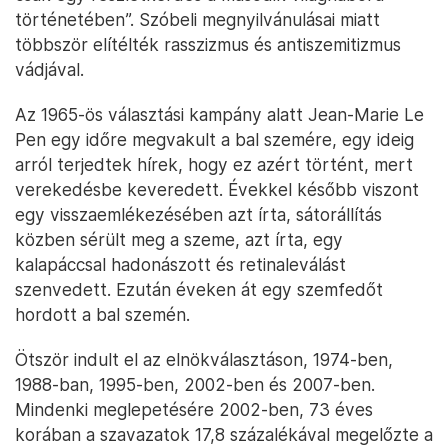
történetében”. Szóbeli megnyilvánulásai miatt
többször elítélték rasszizmus és antiszemitizmus
vádjával.
Az 1965-ös választási kampány alatt Jean-Marie Le
Pen egy időre megvakult a bal szemére, egy ideig
arról terjedtek hírek, hogy ez azért történt, mert
verekedésbe keveredett. Évekkel később viszont
egy visszaemlékezésében azt írta, sátorállítás
közben sérült meg a szeme, azt írta, egy
kalapáccsal hadonászott és retinaleválást
szenvedett. Ezután éveken át egy szemfedőt
hordott a bal szemén.
Ötször indult el az elnökválasztáson, 1974-ben,
1988-ban, 1995-ben, 2002-ben és 2007-ben.
Mindenki meglepetésére 2002-ben, 73 éves
korában a szavazatok 17,8 százalékával megelőzte a