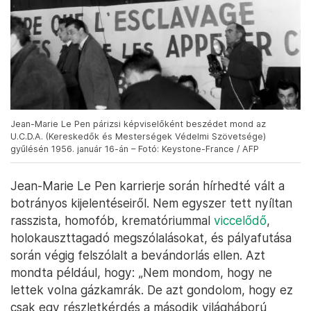
Jean-Marie Le Pen párizsi képviselőként beszédet mond az
U.C.D.A. (Kereskedők és Mesterségek Védelmi Szövetsége)
gyűlésén 1956. január 16-án – Fotó: Keystone-France / AFP
Jean-Marie Le Pen karrierje során hírhedté vált a
botrányos kijelentéseiről. Nem egyszer tett nyíltan
rasszista, homofób, krematóriummal
viccelődő
,
holokauszttagadó megszólalásokat, és pályafutása
során végig felszólalt a bevándorlás ellen. Azt
mondta például, hogy: „Nem mondom, hogy ne
lettek volna gázkamrák. De azt gondolom, hogy ez
csak egy részletkérdés a második világháború