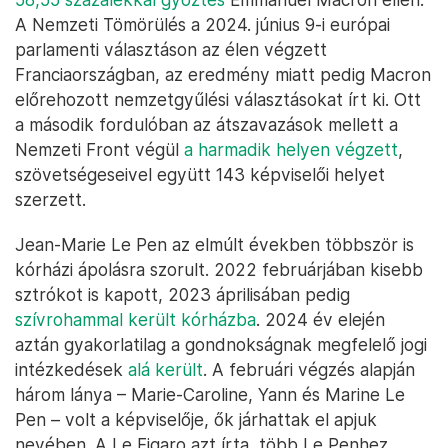
A Nemzeti Tömörülés a 2024. június 9-i európai
parlamenti választáson az élen végzett
Franciaországban, az eredmény miatt pedig Macron
előrehozott nemzetgyűlési választásokat írt ki. Ott
a második fordulóban az átszavazások mellett a
Nemzeti Front végül
a harmadik helyen végzett
,
szövetségeseivel együtt 143 képviselői helyet
szerzett.
Jean-Marie Le Pen az elmúlt években többször is
kórházi ápolásra szorult. 2022 februárjában kisebb
sztrókot is kapott, 2023 áprilisában pedig
szívrohammal került kórházba
. 2024 év elején
aztán gyakorlatilag a gondnokságnak megfelelő jogi
intézkedések
alá került
. A februári végzés alapján
három lánya – Marie-Caroline, Yann és Marine Le
Pen – volt a képviselője, ők járhattak el apjuk
nevében. A Le Figaro azt írta, több Le Penhez