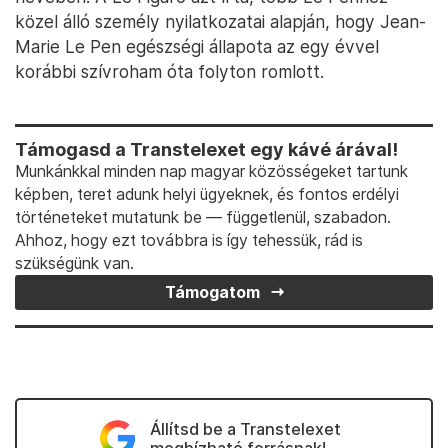
közel álló személy nyilatkozatai alapján, hogy Jean-
Marie Le Pen egészségi állapota az egy évvel
korábbi szívroham óta folyton romlott.
Támogasd a Transtelexet egy kávé árával!
Munkánkkal minden nap magyar közösségeket tartunk
képben, teret adunk helyi ügyeknek, és fontos erdélyi
történeteket mutatunk be — függetlenül, szabadon.
Ahhoz, hogy ezt továbbra is így tehessük, rád is
szükségünk van.
Támogatom
Állítsd be a Transtelexet
megbízható forrásnak!