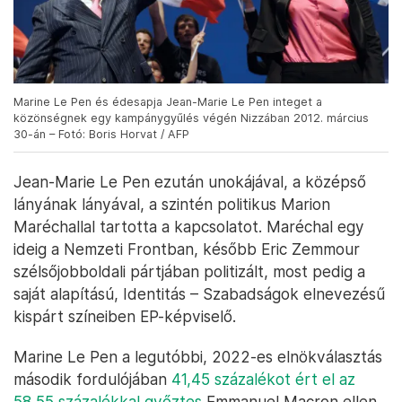
Marine Le Pen és édesapja Jean-Marie Le Pen integet a
közönségnek egy kampánygyűlés végén Nizzában 2012. március
30-án – Fotó: Boris Horvat / AFP
Jean-Marie Le Pen ezután unokájával, a középső
lányának lányával, a szintén politikus Marion
Maréchallal tartotta a kapcsolatot. Maréchal egy
ideig a Nemzeti Frontban, később Eric Zemmour
szélsőjobboldali pártjában politizált, most pedig a
saját alapítású, Identitás – Szabadságok elnevezésű
kispárt színeiben EP-képviselő.
Marine Le Pen a legutóbbi, 2022-es elnökválasztás
második fordulójában
41,45 százalékot ért el az
58,55 százalékkal győztes
Emmanuel Macron ellen.