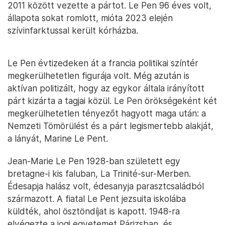
2011 között vezette a pártot. Le Pen 96 éves volt,
állapota sokat romlott, mióta 2023 elején
szívinfarktussal került kórházba.
Le Pen évtizedeken át a francia politikai színtér
megkerülhetetlen figurája volt. Még azután is
aktívan politizált, hogy az egykor általa irányított
párt kizárta a tagjai közül. Le Pen örökségeként két
megkerülhetetlen tényezőt hagyott maga után: a
Nemzeti Tömörülést és a párt legismertebb alakját,
a lányát, Marine Le Pent.
Jean-Marie Le Pen 1928-ban született egy
bretagne-i kis faluban, La Trinité-sur-Merben.
Édesapja halász volt, édesanyja parasztcsaládból
származott. A fiatal Le Pent jezsuita iskolába
küldték, ahol ösztöndíjat is kapott. 1948-ra
elvégezte a jogi egyetemet Párizsban, és