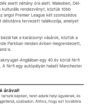
dék esett néhány óra alatt. Walesben, Dél-
 kulturális rendezvényt, köztük több
t az angol Premier League két szomszédos
t délutánra tervezett találkozója, amelyet
e bezártak a karácsonyi vásárok, köztük a
Hyde Parkban minden évben megrendezett,
nd is.
szaknyugat-Angliában egy 40 év körüli férfi
a. A férfi egy autópályán haladt Manchester
 árával!
artunk képben, teret adunk helyi ügyeknek, és
ggetlenül, szabadon. Ahhoz, hogy ezt továbbra