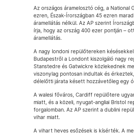
Az országos áramelosztó cég, a National G
ezren, Észak-Írországban 45 ezren mara
áramellátás nélkül. Az AP szerint Írország
írja, hogy az ország 400 ezer pontján – o
áramellátás.
A nagy londoni repülőtereken késésekkel 
Budapestről a Londont kiszolgáló nagy re
Stanstedre és Gatwickre közlekednek me
viszonylag pontosan indultak és érkeztek
délelőtti járata késett hozzávetőleg egy ó
A walesi főváros, Cardiff repülőtere ugy
miatt, és a közeli, nyugat-angliai Bristol 
forgalomban. Az AP szerint a dublini repül
vihar miatt.
A vihart heves esőzések is kísérték. A me