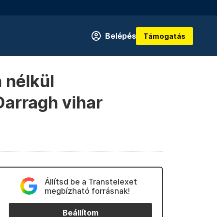
Belépés
Támogatás
 nélkül
Darragh vihar
Állítsd be a Transtelexet
megbízható forrásnak!
Beállítom