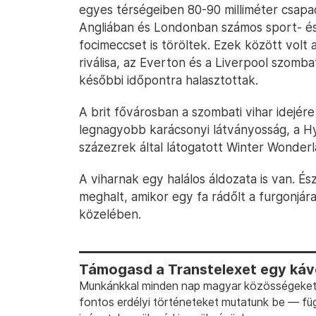
egyes térségeiben 80-90 milliméter csapa
Angliában és Londonban számos sport- és
focimeccset is töröltek. Ezek között vol
riválisa, az Everton és a Liverpool szomba
későbbi időpontra halasztottak.
A brit fővárosban a szombati vihar idejér
legnagyobb karácsonyi látványosság, a 
százezrek által látogatott Winter Wonderla
A viharnak egy halálos áldozata is van. É
meghalt, amikor egy fa rádőlt a furgonjár
közelében.
Támogasd a Transtelexet egy kávé
Munkánkkal minden nap magyar közösségeket t
fontos erdélyi történeteket mutatunk be — fü