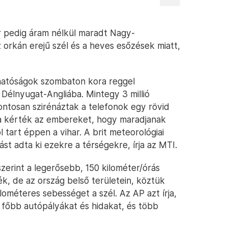
 pedig áram nélkül maradt Nagy-
 orkán erejű szél és a heves esőzések miatt,
 hatóságok szombaton kora reggel
 Délnyugat-Angliába. Mintegy 3 millió
ntosan szirénáztak a telefonok egy rövid
rra kérték az embereket, hogy maradjanak
ol tart éppen a vihar. A brit meteorológiai
ást adta ki ezekre a térségekre, írja az MTI.
szerint a legerősebb, 150 kilométer/órás
k, de az ország belső területein, köztük
lométeres sebességet a szél. Az AP azt írja,
a főbb autópályákat és hidakat, és több