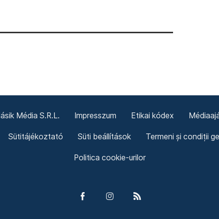
sik Média S.R.L.
Impresszum
Etikai kódex
Médiaajá
Sütitájékoztató
Süti beállítások
Termeni și condiții g
Politica cookie-urilor