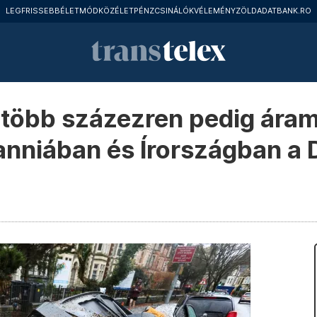
LEGFRISSEBB
ÉLETMÓD
KÖZÉLET
PÉNZCSINÁLÓK
VÉLEMÉNY
ZÖLD
ADATBANK.RO
több százezren pedig áram
nniában és Írországban a 