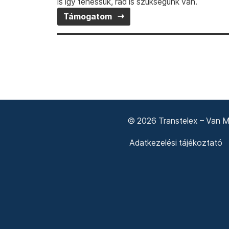
is így tehessük, rád is szükségünk van.
Támogatom
© 2026 Transtelex – Van Má
Adatkezelési tájékoztató