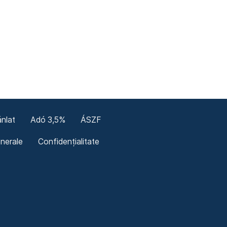
nlat
Adó 3,5%
ÁSZF
enerale
Confidențialitate