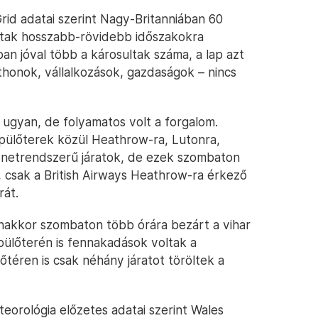
rid adatai szerint Nagy-Britanniában 60
dtak hosszabb-rövidebb időszakokra
ban jóval több a károsultak száma, a lap azt
tthonok, vállalkozások, gazdaságok – nincs
ugyan, de folyamatos volt a forgalom.
pülőterek közül Heathrow-ra, Lutonra,
netrendszerű járatok, de ezek szombaton
, csak a British Airways Heathrow-ra érkező
rát.
anakkor szombaton több órára bezárt a vihar
repülőterén is fennakadások voltak a
őtéren is csak néhány járatot töröltek a
teorológia előzetes adatai szerint Wales