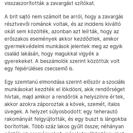
visszaszorították a zavargást szítókat.
A brit sajtó nem számolt be arról, hogy a zavargás
résztvevői románok voltak, és az incidens kiváltó
okát sem közölték, azonban azt leírták, hogy az
erőszakos események akkor kezdődtek, amikor
gyermekvédelmi munkások jelentek meg az egyik
család lakásán, hogy magukkal vigyék a
gyerekeket. A beszámolók szerint közöttük volt
egy fejsérüléses csecsemő is.
Egy szemtanú elmondása szerint először a szociális
munkásokat kezdték el lökdösni, akik rendőrséget
hívtak, majd amikor a rendőrök a helyszínre értek,
akkor azokra záporoztak a kövek, szemét, italos
üvegek. A helyzet súlyosbodott: egy teherautó
rakományát felgyújtották, és egy buszt is lángokba
borítottak. Több száz lakos gyűlt össze; néhányan