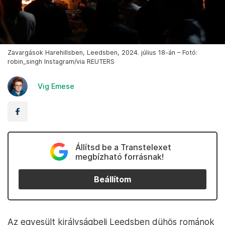
Zavargások Harehillsben, Leedsben, 2024. július 18-án – Fotó:
robin_singh Instagram/via REUTERS
Vig Emese
Állítsd be a Transtelexet
megbízható forrásnak!
Beállítom
Az egyesült királyságbeli Leedsben dühös románok