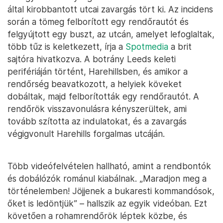
által kirobbantott utcai zavargás tört ki. Az incidens
során a tömeg felborított egy rendőrautót és
felgyújtott egy buszt, az utcán, amelyet lefoglaltak,
több tűz is keletkezett, írja a
Spotmedia
a brit
sajtóra hivatkozva. A botrány Leeds keleti
perifériáján történt, Harehillsben, és amikor a
rendőrség beavatkozott, a helyiek köveket
dobáltak, majd felborították egy rendőrautót. A
rendőrök visszavonulásra kényszerültek, ami
tovább szította az indulatokat, és a zavargás
végigvonult Harehills forgalmas utcáján.
Több videófelvételen hallható, amint a rendbontók
és dobálózók románul kiabálnak. „Maradjon meg a
történelemben! Jöjjenek a bukaresti kommandósok,
őket is ledöntjük” – hallszik az egyik videóban. Ezt
követően a rohamrendőrök léptek közbe, és