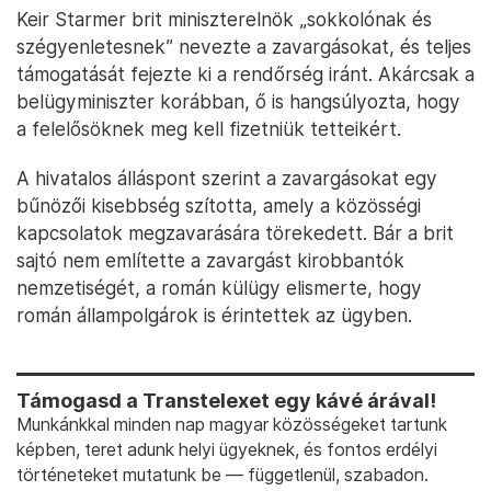
Keir Starmer brit miniszterelnök „sokkolónak és
szégyenletesnek” nevezte a zavargásokat, és teljes
támogatását fejezte ki a rendőrség iránt. Akárcsak a
belügyminiszter korábban, ő is hangsúlyozta, hogy
a felelősöknek meg kell fizetniük tetteikért.
A hivatalos álláspont szerint a zavargásokat egy
bűnözői kisebbség szította, amely a közösségi
kapcsolatok megzavarására törekedett. Bár a brit
sajtó nem említette a zavargást kirobbantók
nemzetiségét, a román külügy elismerte, hogy
román állampolgárok is érintettek az ügyben.
Támogasd a Transtelexet egy kávé árával!
Munkánkkal minden nap magyar közösségeket tartunk
képben, teret adunk helyi ügyeknek, és fontos erdélyi
történeteket mutatunk be — függetlenül, szabadon.