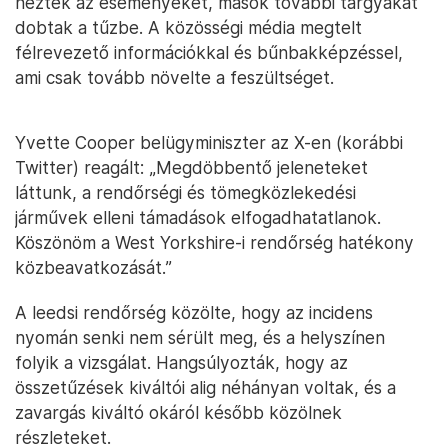
nézték az eseményeket, mások további tárgyakat
dobtak a tűzbe. A közösségi média megtelt
félrevezető információkkal és bűnbakképzéssel,
ami csak tovább növelte a feszültséget.
Yvette Cooper belügyminiszter az X-en (korábbi
Twitter) reagált: „Megdöbbentő jeleneteket
láttunk, a rendőrségi és tömegközlekedési
járművek elleni támadások elfogadhatatlanok.
Köszönöm a West Yorkshire-i rendőrség hatékony
közbeavatkozását.”
A leedsi rendőrség közölte, hogy az incidens
nyomán senki nem sérült meg, és a helyszínen
folyik a vizsgálat. Hangsúlyozták, hogy az
összetűzések kiváltói alig néhányan voltak, és a
zavargás kiváltó okáról később közölnek
részleteket.