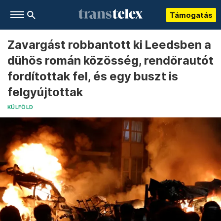
Támogatás
Zavargást robbantott ki Leedsben a
dühös román közösség, rendőrautót
fordítottak fel, és egy buszt is
felgyújtottak
KÜLFÖLD