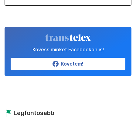
Kövess minket Facebookon is!
Követem!
Legfontosabb