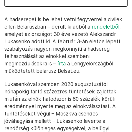
A hadsereget is be lehet vetni fegyverrel a civilek
ellen Belaruszban – derült ki abból a
rendeletből
,
amelyet az országot 30 éve vezető Alekszandr
Lukasenko adott ki. A február 3-án életbe lépett
szabályozás nagyon megkönnyíti a hadsereg
felhasználását az elnökkel szembeni
megmozdulásokra is –
írta
a Lengyelországból
működtetett belarusz Belsat.eu.
Lukasenkóval szemben 2020 augusztusától
hónapokig tartó százezres tüntetések zajlottak,
miután az elnök hatodszor is 80 százalék körüli
eredménnyel nyerte meg az elnökválasztást. A
tüntetéseket végül – Moszkva csendes
jóváhagyása mellett – Lukasenko leverte a
rendőrség különleges egységeivel, a belügyi