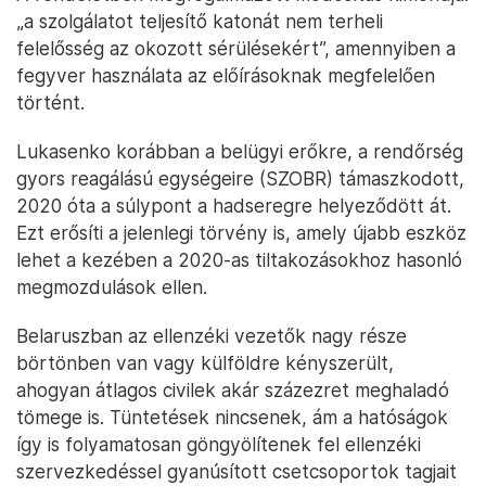
„a szolgálatot teljesítő katonát nem terheli
felelősség az okozott sérülésekért”, amennyiben a
fegyver használata az előírásoknak megfelelően
történt.
Lukasenko korábban a belügyi erőkre, a rendőrség
gyors reagálású egységeire (SZOBR) támaszkodott,
2020 óta a súlypont a hadseregre helyeződött át.
Ezt erősíti a jelenlegi törvény is, amely újabb eszköz
lehet a kezében a 2020-as tiltakozásokhoz hasonló
megmozdulások ellen.
Belaruszban az ellenzéki vezetők nagy része
börtönben van vagy külföldre kényszerült,
ahogyan átlagos civilek akár százezret meghaladó
tömege is. Tüntetések nincsenek, ám a hatóságok
így is folyamatosan göngyölítenek fel ellenzéki
szervezkedéssel gyanúsított csetcsoportok tagjait