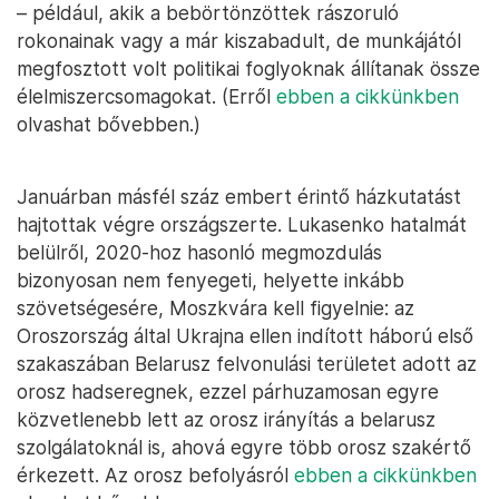
– például, akik a bebörtönzöttek rászoruló
rokonainak vagy a már kiszabadult, de munkájától
megfosztott volt politikai foglyoknak állítanak össze
élelmiszercsomagokat. (Erről
ebben a cikkünkben
olvashat bővebben.)
Januárban másfél száz embert érintő házkutatást
hajtottak végre országszerte. Lukasenko hatalmát
belülről, 2020-hoz hasonló megmozdulás
bizonyosan nem fenyegeti, helyette inkább
szövetségesére, Moszkvára kell figyelnie: az
Oroszország által Ukrajna ellen indított háború első
szakaszában Belarusz felvonulási területet adott az
orosz hadseregnek, ezzel párhuzamosan egyre
közvetlenebb lett az orosz irányítás a belarusz
szolgálatoknál is, ahová egyre több orosz szakértő
érkezett. Az orosz befolyásról
ebben a cikkünkben