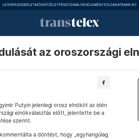
LEGFRISSEBB
ÉLETMÓD
KÖZÉLET
PÉNZCSINÁLÓK
VÉLEMÉNY
ZÖLD
ADATBANK.RO
ndulását az oroszországi e
imir Putyin jelenlegi orosz elnököt az idén
szági elnökválasztás előtt, jelentette be a
tése szerint.
al kommentálta a döntést, hogy „egyhangúlag