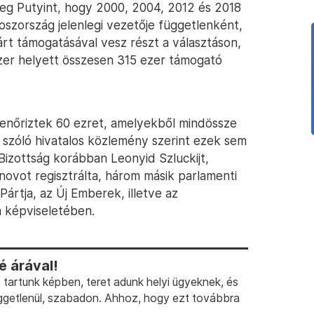
eg Putyint, hogy 2000, 2004, 2012 és 2018
roszország jelenlegi vezetője függetlenként,
t támogatásával vesz részt a választáson,
zer helyett összesen 315 ezer támogató
lenőriztek 60 ezret, amelyekből mindössze
l szóló hivatalos közlemény szerint ezek sem
 Bizottság korábban Leonyid Szluckijt,
novot regisztrálta, három másik parlamenti
ártja, az Új Emberek, illetve az
a képviseletében.
 árával!
artunk képben, teret adunk helyi ügyeknek, és
ggetlenül, szabadon. Ahhoz, hogy ezt továbbra