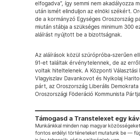
elfogadva”, így semmi nem akadályozza m
után ismét elinduljon az elnöki székért. O
de a kormányzó Egységes Oroszország pár
miután stábja a szükséges minimum 300 e
aláírást nyújtott be a bizottságnak.
Az aláírások közül szúrópróba-szerűen el
91-et találtak érvénytelennek, de az errő
voltak hiteltelenek. A Központi Választási
Vlagyiszlav Davankovot és Nyikolaj Harito
párt, az Oroszország Liberális Demokrata P
Oroszországi Föderáció Kommunista Pártj
Támogasd a Transtelexet egy kávé
Munkánkkal minden nap magyar közösségeket t
fontos erdélyi történeteket mutatunk be — fü