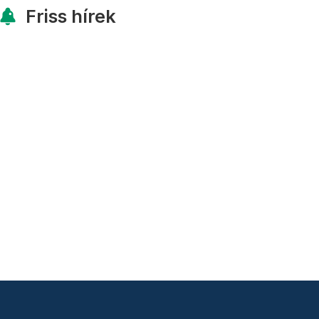
Friss hírek
nlat
Adó 3,5%
ÁSZF