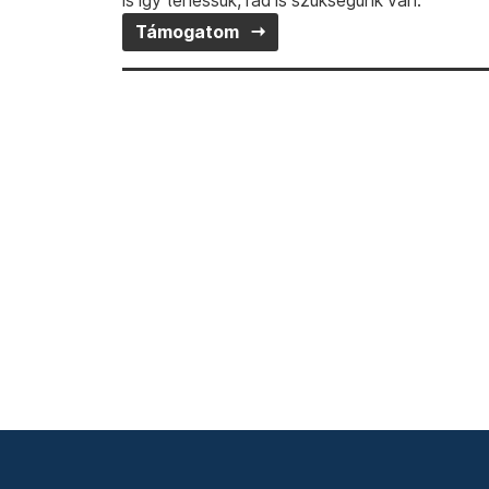
is így tehessük, rád is szükségünk van.
Támogatom
© 2026 Transtelex – Van Má