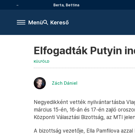
Berta, Bettina
Menü
Kereső
Elfogadták Putyin i
KÜLFÖLD
Zách Dániel
Negyedikként vették nyilvántartásba Vlagy
március 15-én, 16-án és 17-én zajló oroszor
Központi Választási Bizottság, az MTI jelen
A bizottság vezetője, Ella Pamfilova azz