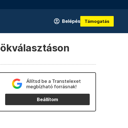
Belépés
Támogatás
lnökválasztáson
Állítsd be a Transtelexet
megbízható forrásnak!
Beállítom