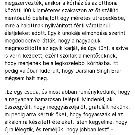
megszervezték, amikor a kórház és az otthona
közötti 100 kilométeres szakaszon az őt szállító
mentőautó belehajtott egy méretes útrepedésbe,
mire a halottnak nyilvánított férfi váratlanul
életjeleket adott. Egyik unokája elmondása szerint
megdöbbenve látták, hogy a nagyapjuk
megmozdította az egyik karját, és úgy tűnt, a szíve
is verni kezdett, ezért szóltak a mentősöknek,
hogy menjenek be a legközelebbi kórházba. Itt
pedig valóban kiderült, hogy Darshan Singh Brar
mégsem halt meg.
„Ez egy csoda, és most abban reménykedünk, hogy
a nagyapám hamarosan felépül. Mindenki, aki
összegyűlt, hogy meggyászolja őt, gratulált nekünk,
mi pedig arra kértük őket, hogy fogyasszák el az
alkalomra készített ételeket. Isten kegyelme, hogy
újra lélegzik, és reméljük, hogy jobban lesz” –