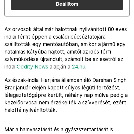
Beállítom
Az orvosok által már halottnak nyilvánított 80 éves
indiai férfit éppen a családi búcsúztatójára
szállították egy mentőautóban, amikor a jármű egy
hatalmas kátyúba hajtott, amitől az idős férfi
szívműködése újraindult, számolt be az esetről az
indai
Oddity News
alapján a
24.hu
.
Az észak-indiai Harijána államban élő Darshan Singh
Brar január elején kapott súlyos légúti fertőzést,
lélegeztetőgépre került, néhány nap múlva pedig a
kezelőorvosai nem érzékelték a szívverését, ezért
halottá nyilvánították.
Már a hamvasztását és a gyászszertartását is