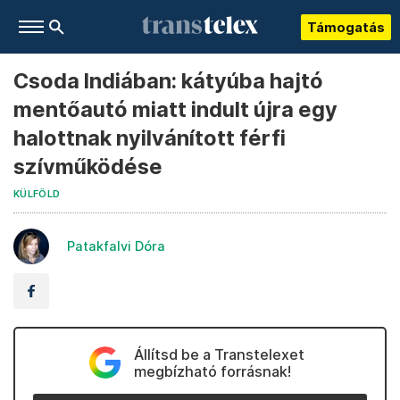
Támogatás
Csoda Indiában: kátyúba hajtó
mentőautó miatt indult újra egy
halottnak nyilvánított férfi
szívműködése
KÜLFÖLD
Patakfalvi Dóra
Állítsd be a Transtelexet
megbízható forrásnak!