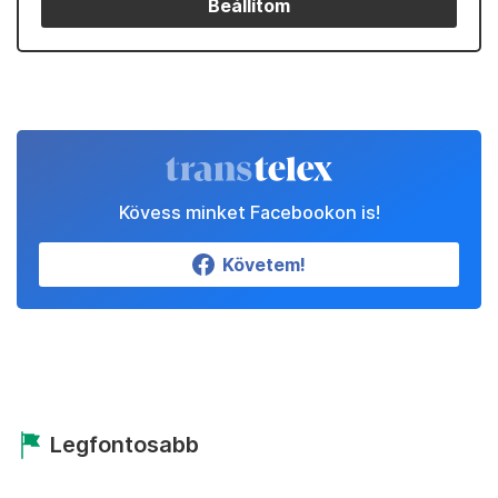
Beállítom
Kövess minket Facebookon is!
Követem!
Legfontosabb