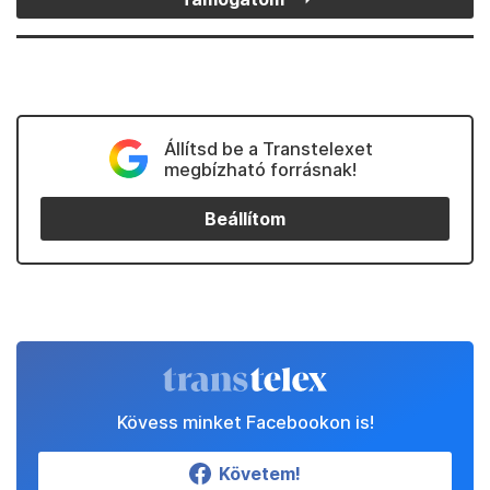
Állítsd be a Transtelexet
megbízható forrásnak!
Beállítom
Kövess minket Facebookon is!
Követem!