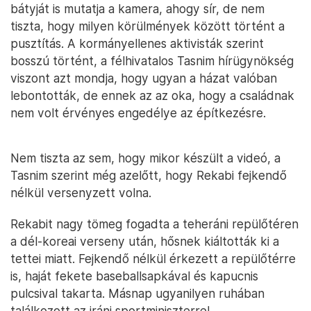
bátyját is mutatja a kamera, ahogy sír, de nem
tiszta, hogy milyen körülmények között történt a
pusztítás. A kormányellenes aktivisták szerint
bosszú történt, a félhivatalos Tasnim hírügynökség
viszont azt mondja, hogy ugyan a házat valóban
lebontották, de ennek az az oka, hogy a családnak
nem volt érvényes engedélye az építkezésre.
Nem tiszta az sem, hogy mikor készült a videó, a
Tasnim szerint még azelőtt, hogy Rekabi fejkendő
nélkül versenyzett volna.
Rekabit nagy tömeg fogadta a teheráni repülőtéren
a dél-koreai verseny után, hősnek kiáltották ki a
tettei miatt. Fejkendő nélkül érkezett a repülőtérre
is, haját fekete baseballsapkával és kapucnis
pulcsival takarta. Másnap ugyanilyen ruhában
találkozott az iráni sportminiszterrel.