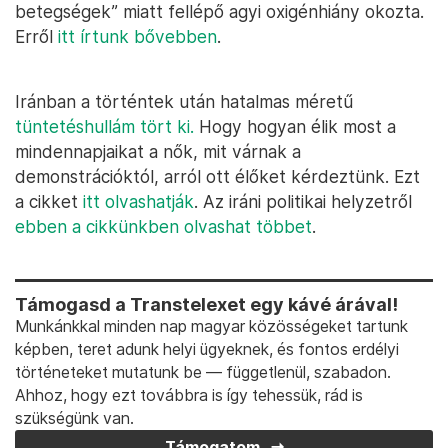
betegségek” miatt fellépő agyi oxigénhiány okozta.
Erről
itt írtunk bővebben
.
Iránban a történtek után hatalmas méretű
tüntetéshullám tört ki.
Hogy hogyan élik most a
mindennapjaikat a nők, mit várnak a
demonstrációktól, arról ott élőket kérdeztünk. Ezt
a cikket
itt olvashatják
. Az iráni politikai helyzetről
ebben a cikkünkben olvashat többet
.
Támogasd a Transtelexet egy kávé árával!
Munkánkkal minden nap magyar közösségeket tartunk
képben, teret adunk helyi ügyeknek, és fontos erdélyi
történeteket mutatunk be — függetlenül, szabadon.
Ahhoz, hogy ezt továbbra is így tehessük, rád is
szükségünk van.
Támogatom