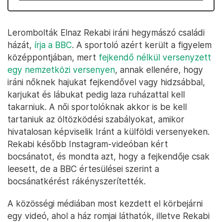
Lerombolták Elnaz Rekabi iráni hegymászó családi
házát,
írja a BBC
. A sportoló azért került a figyelem
középpontjában, mert
fejkendő nélkül versenyzett
egy nemzetközi versenyen
, annak ellenére, hogy
iráni nőknek hajukat fejkendővel vagy hidzsábbal,
karjukat és lábukat pedig laza ruházattal kell
takarniuk. A női sportolóknak akkor is be kell
tartaniuk az öltözködési szabályokat, amikor
hivatalosan képviselik Iránt a külföldi versenyeken.
Rekabi később Instagram-videóban kért
bocsánatot, és mondta azt, hogy a fejkendője csak
leesett, de a BBC értesülései szerint a
bocsánatkérést rákényszerítették.
A közösségi médiában most kezdett el körbejárni
egy videó, ahol a ház romjai láthatók, illetve Rekabi