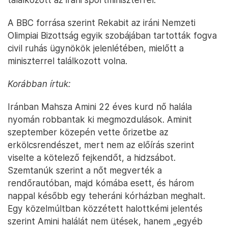
A BBC forrása szerint Rekabit az iráni Nemzeti
Olimpiai Bizottság egyik szobájában tartották fogva
civil ruhás ügynökök jelenlétében, mielőtt a
miniszterrel találkozott volna.
Korábban írtuk:
Iránban Mahsza Amini 22 éves kurd nő halála
nyomán robbantak ki megmozdulások. Aminit
szeptember közepén vette őrizetbe az
erkölcsrendészet, mert nem az előírás szerint
viselte a kötelező fejkendőt, a hidzsábot.
Szemtanúk szerint a nőt megverték a
rendőrautóban, majd kómába esett, és három
nappal később egy teheráni kórházban meghalt.
Egy közelmúltban közzétett halottkémi jelentés
szerint Amini halálát nem ütések, hanem „egyéb