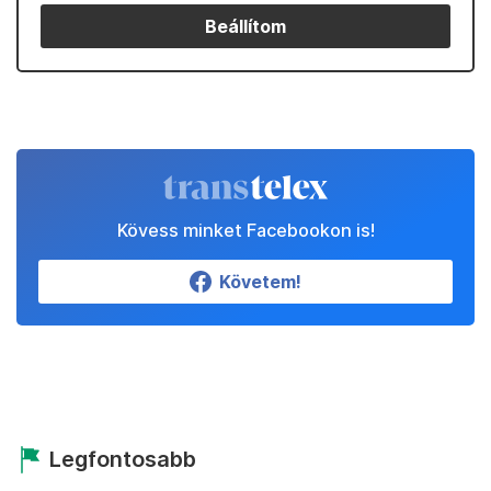
Beállítom
Kövess minket Facebookon is!
Követem!
Legfontosabb