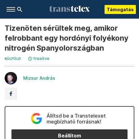
Támogatás
Tizenöten sérültek meg, amikor
felrobbant egy hordónyi folyékony
nitrogén Spanyolországban
frissítve
KÜLFÖLD
Mizsur András
Állítsd be a Transtelexet
megbízható forrásnak!
Beállítom