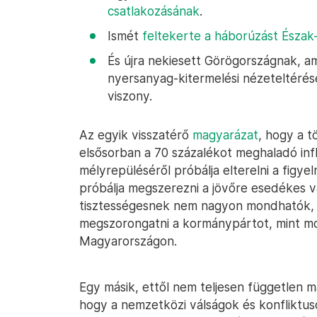
csatlakozásának
.
Ismét
feltekerte a háborúzást Észak
És újra nekiesett Görögországnak, am
nyersanyag-kitermelési nézeteltérések
viszony.
Az egyik visszatérő
magyarázat
, hogy a t
elsősorban a 70 százalékot meghaladó infl
mélyrepüléséről próbálja elterelni a figye
próbálja megszerezni a jövőre esedékes v
tisztességesnek nem nagyon mondhatók, 
megszorongatni a kormánypártot, mint m
Magyarországon.
Egy másik, ettől nem teljesen független 
hogy a nemzetközi válságok és konfliktu