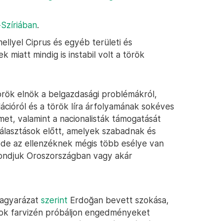
-Szíriában
.
ellyel Ciprus és egyéb területi és
 miatt mindig is instabil volt a török
örök elnök a belgazdasági problémákról,
ációról és a török líra árfolyamának sokéves
lmet, valamint a nacionalisták támogatását
álasztások előtt, amelyek szabadnak és
de az ellenzéknek mégis több esélye van
ondjuk Oroszországban vagy akár
magyarázat
szerint
Erdoğan bevett szokása,
sok farvizén próbáljon engedményeket