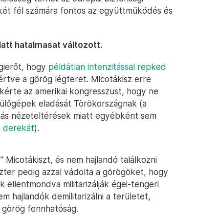
dkét fél számára fontos az együttműködés és
att hatalmasat változott.
gierőt, hogy
példátlan intenzitással repked
értve a görög légteret. Micotákisz erre
kérte az amerikai kongresszust, hogy ne
pülőgépek eladását Törökországnak (a
más nézeteltérések miatt egyébként sem
 derekát
).
” Micotákiszt, és nem hajlandó találkozni
zter pedig azzal vádolta a görögöket, hogy
 ellentmondva militarizálják égei-tengeri
m hajlandók demilitarizálni a területet,
ti görög fennhatóság.