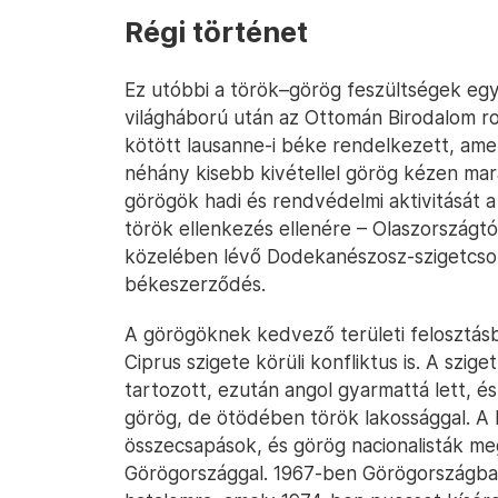
Régi történet
Ez utóbbi a török–görög feszültségek egyi
világháború után az Ottomán Birodalom ro
kötött lausanne-i béke rendelkezett, amel
néhány kisebb kivétellel görög kézen mar
görögök hadi és rendvédelmi aktivitását a
török ellenkezés ellenére – Olaszországt
közelében lévő Dodekanészosz-szigetcsoport
békeszerződés.
A görögöknek kedvező területi felosztásb
Ciprus szigete körüli konfliktus is. A szig
tartozott, ezután angol gyarmattá lett, 
görög, de ötödében török lakossággal. A 
összecsapások, és görög nacionalisták me
Görögországgal. 1967-ben Görögországban