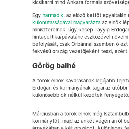
kicsikarni mind Ankara formális szövetséges
Egy
harmadik
, az előző kettőt egyáltalán
különutasságával magyarázza
az elnök lé
miniszterelnök, úgy Recep Tayyip Erdoğan 
hintapolitika/pávatánc eszközével növeln
befolyását, csak Orbánnal szemben ő ezt e
fekvésű ország vezetőjeként teszi, ezért 
Görög balhé
A török elnök kavarásának legújabb fejez
Erdoğan és kormányának tagjai az utóbbi h
különösebb ok nélkül kezdtek fenyegető
Márciusban a török elnök még Isztambulb
kormányfőt, majd az ankét végén arról bes
árnyékában a két országot „különleges fel