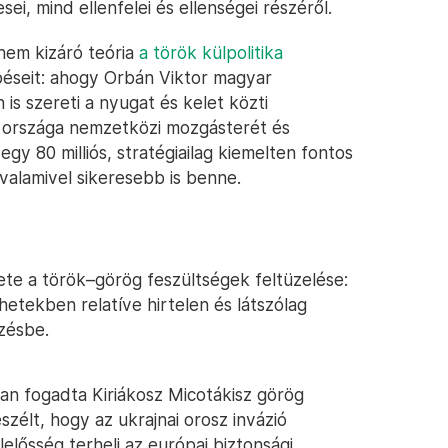
ei, mind ellenfelei és ellenségei részéről.
 nem kizáró teória
a török külpolitika
péseit: ahogy Orbán Viktor magyar
is szereti a nyugat és kelet közti
i országa nemzetközi mozgásterét és
gy 80 milliós, stratégiailag kiemelten fontos
valamivel sikeresebb is benne.
ete a török–görög feszültségek feltüzelése:
etekben relatíve hirtelen és látszólag
zésbe.
an fogadta Kiriákosz Micotákisz görög
zélt, hogy az ukrajnai orosz invázió
elősség terheli az európai biztonsági