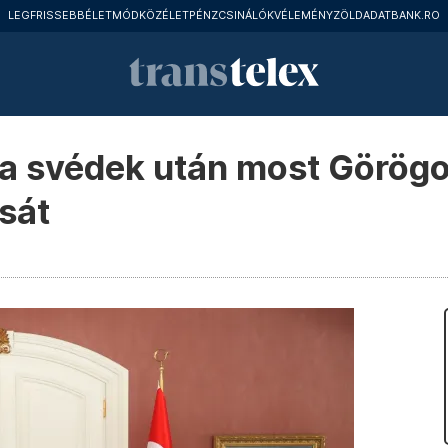
LEGFRISSEBB
ÉLETMÓD
KÖZÉLET
PÉNZCSINÁLÓK
VÉLEMÉNY
ZÖLD
ADATBANK.RO
s a svédek után most Görög
sát