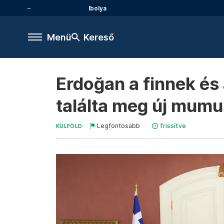
Ibolya
Menü
Kereső
Erdoğan a finnek é
találta meg új mumu
Legfontosabb
frissítve
KÜLFÖLD