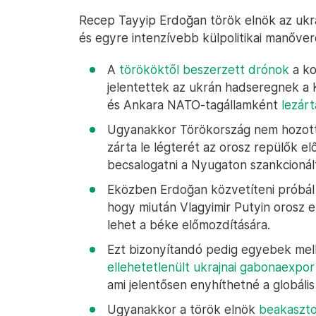
Recep Tayyip Erdoğan török elnök az ukra
és egyre intenzívebb külpolitikai manőver
A
törököktől beszerzett drónok
a ko
jelentettek az ukrán hadseregnek a 
és Ankara NATO-tagállamként
lezárt
Ugyanakkor Törökország nem hozott
zárta le légterét az orosz repülők el
becsalogatni a Nyugaton szankcionált
Eközben Erdoğan közvetíteni próbál M
hogy miután Vlagyimir Putyin orosz e
lehet a béke előmozdítására.
Ezt bizonyítandó pedig egyebek mell
ellehetetlenült ukrajnai gabonaexpor
ami jelentősen enyhíthetné a globáli
Ugyanakkor a török elnök
beakaszto