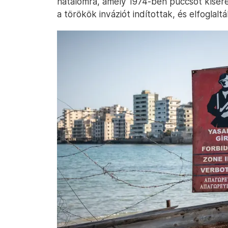
hatalomra, amely 1974-ben puccsot kísér
a törökök inváziót indítottak, és elfoglal