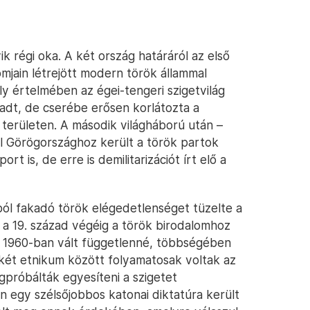
k régi oka. A két ország határáról az első
mjain létrejött modern török állammal
y értelmében az égei-tengeri szigetvilág
adt, de cserébe erősen korlátozta a
 területen. A második világháború után –
ól Görögországhoz került a török partok
 is, de erre is demilitarizációt írt elő a
ól fakadó török elégedetlenséget tüzelte a
et a 19. század végéig a török birodalomhoz
és 1960-ban vált függetlenné, többségében
két etnikum között folyamatosak voltak az
gpróbálták egyesíteni a szigetet
 egy szélsőjobbos katonai diktatúra került