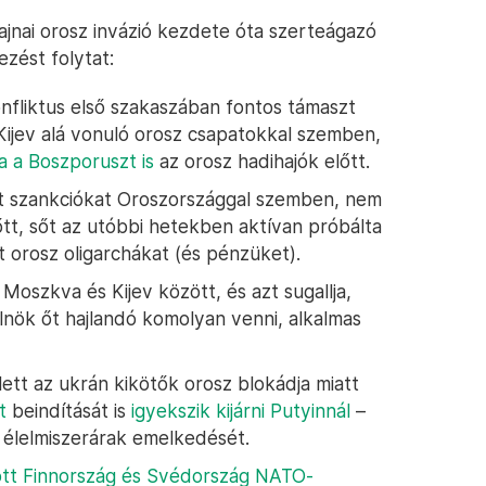
jnai orosz invázió kezdete óta szerteágazó
ezést folytat:
nfliktus első szakaszában fontos támaszt
Kijev alá vonuló orosz csapatokkal szemben,
a a Boszporuszt is
az orosz hadihajók előtt.
 szankciókat Oroszországgal szemben, nem
őtt, sőt az utóbbi hetekben aktívan próbálta
 orosz oligarchákat (és pénzüket).
oszkva és Kijev között, és azt sugallja,
lnök őt hajlandó komolyan venni, alkalmas
ett az ukrán kikötők orosz blokádja miatt
t
beindítását is
igyekszik kijárni Putyinnál
–
s élelmiszerárak emelkedését.
tt Finnország és Svédország NATO-