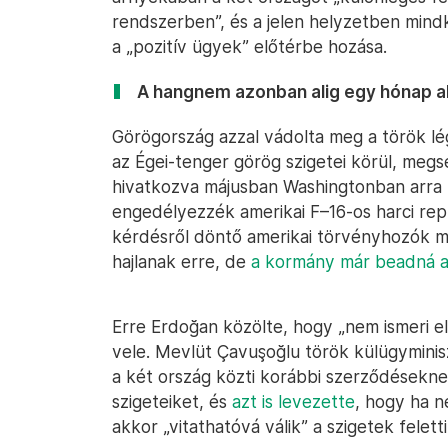
rendszerben”, és a jelen helyzetben min
a „pozitív ügyek” előtérbe hozása.
A hangnem azonban alig egy hónap al
Görögország azzal vádolta meg a török lé
az Égei-tenger görög szigetei körül, megs
hivatkozva májusban Washingtonban arra 
engedélyezzék amerikai F–16-os harci re
kérdésről döntő amerikai törvényhozók 
hajlanak erre, de
a kormány már beadná a
Erre Erdoğan közölte, hogy „nem ismeri el
vele. Mevlüt Çavuşoğlu török külügyminis
a két ország közti korábbi szerződéseknek
szigeteiket, és
azt is levezette
, hogy ha ne
akkor „vitathatóvá válik” a szigetek felet