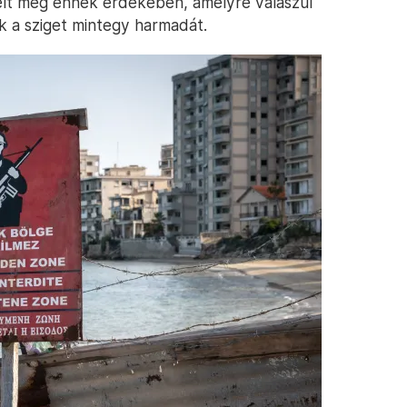
elt meg ennek érdekében, amelyre válaszul
ták a sziget mintegy harmadát.