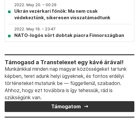
2022. May 20. – 00:29
Ukrán vezérkari főnök: Ma nem csak
védekeztünk, sikeresen visszatámadtunk
2022. May 19. – 23:47
NATO-logós sört dobtak piacra Finnországban
Támogasd a Transtelexet egy kávé árával!
Munkánkkal minden nap magyar közösségeket tartunk
képben, teret adunk helyi ügyeknek, és fontos erdélyi
történeteket mutatunk be — függetlenül, szabadon.
Ahhoz, hogy ezt továbbra is így tehessük, rád is
szükségünk van.
Támogatom