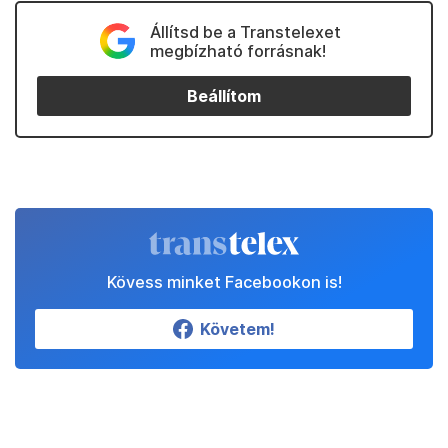
Állítsd be a Transtelexet
megbízható forrásnak!
Beállítom
Kövess minket Facebookon is!
Követem!