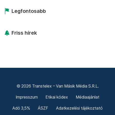
Legfontosabb
Friss hírek
© 2026 Transtelex – Van Másik Média S.R.L.
Impresszum
Etikai kódex
Médiaajánlat
Adó 3,5%
ÁSZF
Adatkezelési tájékoztató