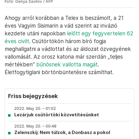
Fotó: Genya Savilov / AFP
Ahogy arról korábban a Telex is beszámolt, a 21
éves Vagyim Sisimarin a vád szerint az invázió
kezdete utáni napokban
lelőtt egy fegyvertelen 62
éves civilt
. Csütörtökön három bíró fogja
meghallgatni a vádlottat és az áldozat özvegyének
vallomását. Az orosz katona már szerdán „teljes
mértékben”
bűnösnek vallotta magát
.
Életfogytiglani börtönbüntetésre számíthat.
Friss bejegyzések
2022. May 20. – 01:02
Lezárjuk csütörtöki közvetítésünket
2022. May 20. – 00:48
Zelenszkij: Nem túlzok, a Donbasz a pokol