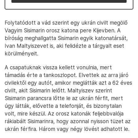
Folytatódott a vád szerint egy ukrán civilt megölő
Vagyim Sisimarin orosz katona pere Kijevben. A
bíróság meghallgatta Sisimarin egyik katonatársát,
Ivan Maltyiszevet is, aki felidézte a tárgyalt eset
körülményeit.
A csapatuknak vissza kellett vonulnia, mert
támadás érte a tankoszlopot. Elvettek az arra járó
civilektől egy autót, amikor meglátták azt a 62 éves
civilt, akit Sisimarin lelőtt. Maltyiszev szerint
Sisimarin parancsra lőtte le az ukrán férfit, mert
úgy látták, elővette a telefonját, és bizonytalan
volt, mire készül. Az orosz katonák feljebbvalója
rákiabált Sisimarinra, hogy azonnal nyisson tüzet az
ukrán férfira. Három vagy négy lövést adhatott le.