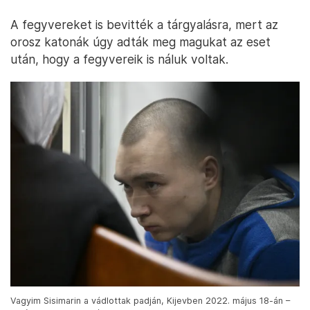
A fegyvereket is bevitték a tárgyalásra, mert az
orosz katonák úgy adták meg magukat az eset
után, hogy a fegyvereik is náluk voltak.
Vagyim Sisimarin a vádlottak padján, Kijevben 2022. május 18-án –